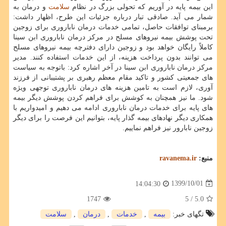
این بیمه پایه در آوریم که تحولی بزرگ در نظام
سلامت
و درمان به
شمار می آید. صادقی تبار درباره جزئیات این طرح، اظهار داشت:
برمبنای توافقات حاصل، تمامی خدمات درمان ناباروری برای زوجین
تحت پوشش بیمه نیروهای مسلح در مرکز درمان ناباروری ابن سینا
کاملاً رایگان خواهد بود و زوجین دارای دفترچه بیمه نیروهای مسلح
می توانند بدون پرداخت هزینه، از این خدمات استفاده کنند. مدیر
مرکز درمان ناباروری ابن سینا در آخر اشاره کرد: باتوجه به سیاست
های جمعیتی کشور و تاکید مقام معظم رهبری بر پشتیبانی از فرزند
آوری، لازم است به تامین هزینه های درمان ناباروری توجهی ویژه
شود. ما نیز همچنان به کوشش برای فراهم کردن پوشش دیگر بیمه
های پایه برای خدمات درمان ناباروری ادامه می دهیم و امیدواریم با
همکاری دیگر نهادهای بیمه گذار پایه، بتوانیم این فرصت را برای دیگر
زوجین نابارور نیز فراهم نماییم.
منبع:
ravanema.ir
1399/10/01
14:04:30
1747
/ 5
5.0
تگهای خبر:
بیمه
,
خدمات
,
درمان
,
سلامت