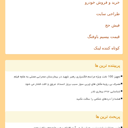
خرید و فروش خودرو
طراحی سایت
فیش حج
قیمت بیسیم باوفنگ
کوتاه کننده لینک
پربیننده ترین ها
تجهیز 100 تخت ویژه مراسم خاکسپاری رهبر شهید در بیمارستان صحرایی مصلی به علاوه فیلم
مصرف بی رویه مکمل های چربی سوز سبب بروز انسداد عروق و افت فشار می شود
شناسایی ۴۹۲ بیماری نادر
هشدار! دردهای شکمی را ساکت نکنید
پربحث ترین ها
وزیر بهداشت با دست پر به شیراز می آید افتتاح سه پروژه مهم سلامت محور