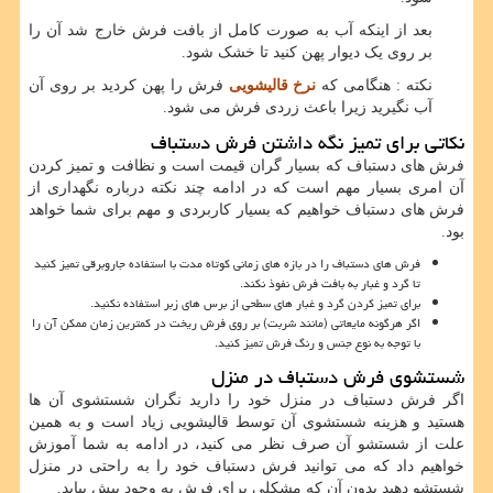
بعد از اینکه آب به صورت کامل از بافت فرش خارج شد آن را
بر روی یک دیوار پهن کنید تا خشک شود.
نکته : هنگامی که
نرخ قالیشویی
فرش را پهن کردید بر روی آن
آب نگیرید زیرا باعث زردی فرش می شود.
نکاتی برای تمیز نگه داشتن فرش دستباف
فرش های دستباف که بسیار گران قیمت است و نظافت و تمیز کردن
آن امری بسیار مهم است که در ادامه چند نکته درباره نگهداری از
فرش های دستباف خواهیم که بسیار کاربردی و مهم برای شما خواهد
بود.
فرش های دستباف را در بازه های زمانی کوتاه مدت با استفاده جاروبرقی تمیز کنید
تا گرد و غبار به بافت فرش نفوذ نکند.
برای تمیز کردن گرد و غبار های سطحی از برس های زبر استفاده نکنید.
اگر هرگونه مایعاتی (مانند شربت) بر روی فرش ریخت در کمترین زمان ممکن آن را
با توجه به نوع جنس و رنگ فرش تمیز کنید.
شستشوی فرش دستباف در منزل
اگر فرش دستباف در منزل خود را دارید نگران شستشوی آن ها
هستید و هزینه شستشوی آن توسط قالیشویی زیاد است و به همین
علت از شستشو آن صرف نظر می کنید، در ادامه به شما آموزش
خواهیم داد که می توانید فرش دستباف خود را به راحتی در منزل
شستشو دهید بدون آن که مشکلی برای فرش به وجود پیش بیاید.