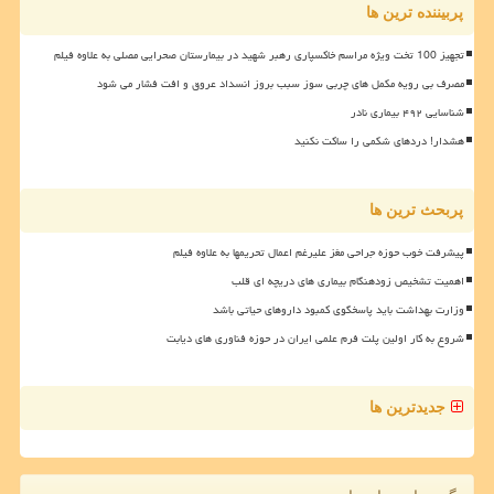
پربیننده ترین ها
تجهیز 100 تخت ویژه مراسم خاکسپاری رهبر شهید در بیمارستان صحرایی مصلی به علاوه فیلم
مصرف بی رویه مکمل های چربی سوز سبب بروز انسداد عروق و افت فشار می شود
شناسایی ۴۹۲ بیماری نادر
هشدار! دردهای شکمی را ساکت نکنید
پربحث ترین ها
پیشرفت خوب حوزه جراحی مغز علیرغم اعمال تحریمها به علاوه فیلم
اهمیت تشخیص زودهنگام بیماری های دریچه ای قلب
وزارت بهداشت باید پاسخگوی کمبود داروهای حیاتی باشد
شروع به کار اولین پلت فرم علمی ایران در حوزه فناوری های دیابت
جدیدترین ها