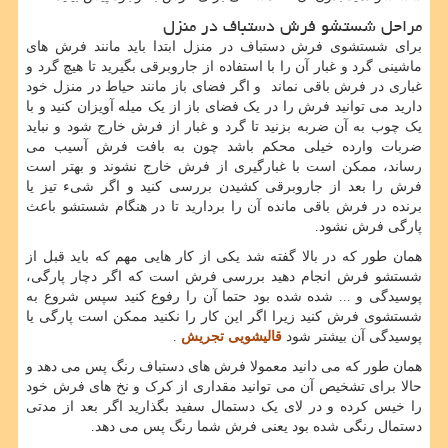
مراحل شستشو فرش دستباف در منزل
برای شستشوی فرش دستباف در منزل ابتدا باید مانند فرش های
ماشینی گرد و غبار آن را با استفاده از جاروبرقی بگیرید تا هیچ گرد و
غباری در فرش باقی نماند و اگر فضای باز مانند حیاط در منزل خود
دارید می توانید فرش را در یک فضای باز از یک میله آویزان کنید و با
یک چوب به آن ضربه بزنید تا گرد و غبار از فرش خارج شود و نباید
ضربات وارده خیلی محکم باشد چون به بافت فرش آسیب می
رساند، ممکن است با غبارگیری از فرش خارج نشوند و بهتر است
فرش را بعد از جاروبرقی کشیدن بررسی کنید و اگر شیء تیز یا
برنده در فرش باقی مانده آن را بردارید تا در هنگام شستشو باعث
پارگی فرش نشود.
همان طور که در بالا گفته شد یکی از کار هایی مهم که باید قبل از
شستشو فرش انجام دهید بررسی فرش است که اگر دچار پارگی،
پوسیدگی و ... شده شده بود حتما آن را رفوع کنید سپس شروع به
شستشوی فرش کنید زیرا اگر این کار را نکنید ممکن است پارگی یا
پوسیدگی آن بیشتر شود
قالیشویی تجریش
.
همان طور که می دانید معمولا فرش های دستباف رنگ پس می دهد و
حالا برای تشخیص آن می توانید مقداری از کرک و نخ های فرش خود
را خیس کرده و در لای یک دستمال سفید بگذارید اگر بعد از مدتی
دستمال رنگی شده بود یعنی فرش شما رنگ پس می دهد.