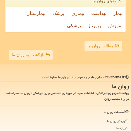
گروههای روان ما
بیمار
بهداشت
بیماری
پزشک
بیمارستان
آموزش
رپورتاژ
پزشکی
مطالب روان ما
بازگشت به روان ما
ravanema.ir - حقوق مادی و معنوی سایت روان ما محفوظ است
روان ما
روانشناسی و روانپزشکی : اطلاعات مفید در حوزه روانشناسی و روانپزشکی : روان ما، همراه شما
در راه سلامت روان
صفحات روان ما
آگهی در روان ما
درباره ما