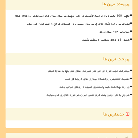
پربیننده ترین ها
تجهیز 100 تخت ویژه مراسم خاکسپاری رهبر شهید در بیمارستان صحرایی مصلی به علاوه فیلم
مصرف بی رویه مکمل های چربی سوز سبب بروز انسداد عروق و افت فشار می شود
شناسایی ۴۹۲ بیماری نادر
هشدار! دردهای شکمی را ساکت نکنید
پربحث ترین ها
پیشرفت خوب حوزه جراحی مغز علیرغم اعمال تحریمها به علاوه فیلم
اهمیت تشخیص زودهنگام بیماری های دریچه ای قلب
وزارت بهداشت باید پاسخگوی کمبود داروهای حیاتی باشد
شروع به کار اولین پلت فرم علمی ایران در حوزه فناوری های دیابت
جدیدترین ها