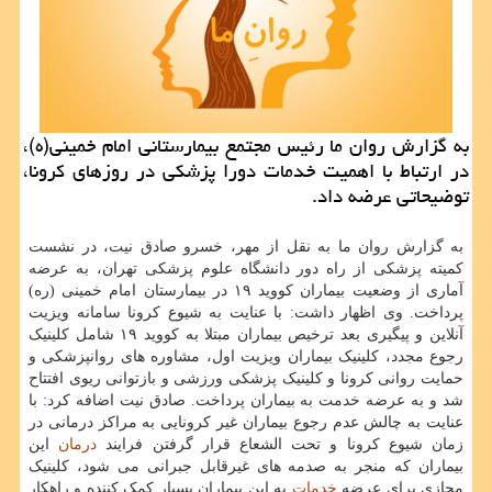
به گزارش روان ما رئیس مجتمع بیمارستانی امام خمینی(ه)،
در ارتباط با اهمیت خدمات دورا پزشکی در روزهای کرونا،
توضیحاتی عرضه داد.
به گزارش روان ما به نقل از مهر، خسرو صادق نیت، در نشست
کمیته پزشکی از راه دور دانشگاه علوم پزشکی تهران، به عرضه
آماری از وضعیت بیماران کووید ۱۹ در بیمارستان امام خمینی (ره)
پرداخت. وی اظهار داشت: با عنایت به شیوع کرونا سامانه ویزیت
آنلاین و پیگیری بعد ترخیص بیماران مبتلا به کووید ۱۹ شامل کلینیک
رجوع مجدد، کلینیک بیماران ویزیت اول، مشاوره های روانپزشکی و
حمایت روانی کرونا و کلینیک پزشکی ورزشی و بازتوانی ریوی افتتاح
شد و به عرضه خدمت به بیماران پرداخت. صادق نیت اضافه کرد: با
عنایت به چالش عدم رجوع بیماران غیر کرونایی به مراکز درمانی در
زمان شیوع کرونا و تحت الشعاع قرار گرفتن فرایند
درمان
این
بیماران که منجر به صدمه های غیرقابل جبرانی می شود، کلینیک
مجازی برای عرضه
خدمات
به این بیماران بسیار کمک کننده و راهکار