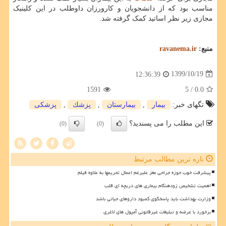
مناسب بود که از دانشجویان و کارورزان داوطلب در این کلینیک
مجازی زیر نظر اساتید کمک گرفته شد.
منبع:
ravanema.ir
1399/10/19
12:36:39
1591
/ 5
0.0
تگهای خبر:
بیمار
,
بیمارستان
,
پزشك
,
پزشكی
این مطلب را می پسندید؟
(0)
(0)
تازه ترین مطالب مرتبط
پیشرفت خوب حوزه جراحی مغز علیرغم اعمال تحریمها به علاوه فیلم
اهمیت تشخیص زودهنگام بیماری های دریچه ای قلب
وزارت بهداشت باید پاسخگوی کمبود داروهای حیاتی باشد
برخورد با عرضه و تبلیغات غیرقانونی آمپول های لاغری