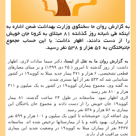
به گزارش روان ما سخنگوی وزارت بهداشت ضمن اشاره به
اینکه طی شبانه روز گذشته ۸۱ مبتلای به کرونا جان خویش
را از دست دادند، اظهار داشت: با این حساب مجموع
جانباختگان به ۵۶ هزار و ۵۳۸ نفر رسید.
به گزارش روان ما به نقل از ایسنا،
دکتر سیما سادات لاری، اظهار
داشت: از روز گذشته تا امروز ( ۲۵ دی ۱۳۹۹) و بر مبنای معیارهای
قطعی تشخیصی، ۶ هزار و ۴۷۱ بیمار جدید مبتلا به کووید۱۹ در کشور
شناسایی شد که ۵۳۳ نفر از آنها بستری شدند.
به گفته وی، مجموع بیماران کووید۱۹ در کشور به یک میلیون و ۳۱۱
هزار و ۸۱۰ نفر رسید.
لاری اظهار نمود: متاسفانه در طول ۲۴ ساعت گذشته، ۸۱ بیمار
کووید۱۹ جان خویش را از دست دادند و مجموع جان باختگان این
بیماری به ۵۶ هزار و ۵۳۸ نفر رسید.
وی اضافه کرد: خوشبختانه تا کنون یک میلیون و ۱۰۱ هزار و ۵۹۹ نفر
از بیماران، بهبود یافته و یا از بیمارستانها ترخیص شده اند. متاسفانه
۴۴۳۷ نفر از بیماران مبتلا به کووید۱۹ در وضعیت شدید این بیماری
تحت مراقبت قرار دارند.