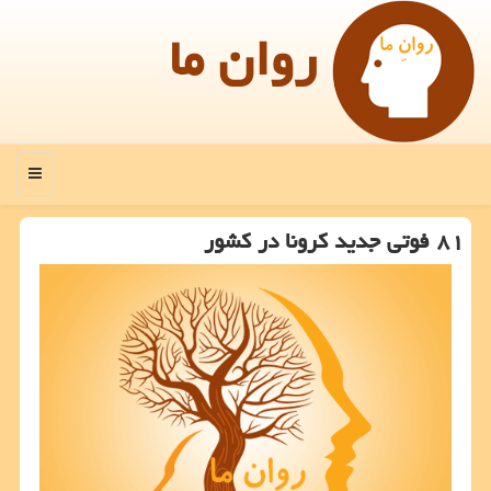
روان ما
منو
۸۱ فوتی جدید كرونا در كشور