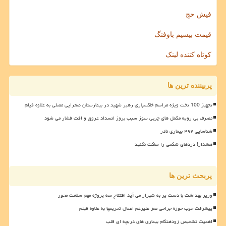
فیش حج
قیمت بیسیم باوفنگ
کوتاه کننده لینک
پربیننده ترین ها
تجهیز 100 تخت ویژه مراسم خاکسپاری رهبر شهید در بیمارستان صحرایی مصلی به علاوه فیلم
مصرف بی رویه مکمل های چربی سوز سبب بروز انسداد عروق و افت فشار می شود
شناسایی ۴۹۲ بیماری نادر
هشدار! دردهای شکمی را ساکت نکنید
پربحث ترین ها
وزیر بهداشت با دست پر به شیراز می آید افتتاح سه پروژه مهم سلامت محور
پیشرفت خوب حوزه جراحی مغز علیرغم اعمال تحریمها به علاوه فیلم
اهمیت تشخیص زودهنگام بیماری های دریچه ای قلب