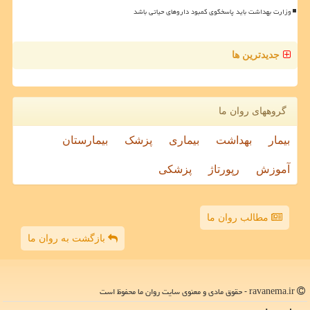
وزارت بهداشت باید پاسخگوی کمبود داروهای حیاتی باشد
جدیدترین ها
گروههای روان ما
بیمار
بهداشت
بیماری
پزشک
بیمارستان
آموزش
رپورتاژ
پزشکی
مطالب روان ما
بازگشت به روان ما
ravanema.ir - حقوق مادی و معنوی سایت روان ما محفوظ است