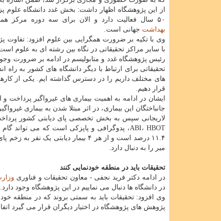
از این پژوهشگاه اظهار داشت: بخش غدد دانشگاه علوم پ
۵۰ سال فعالیت دارد و الان برای سه دوره مرکز همکار سازمان
بهداشت
جهانی است.
وی با تکیه بر ضرورت همگرایی بین علوم افزود: تفاوت پژ
با سایر مراکز تحقیقاتی در نگاه بین رشته ای به علوم است
رئیس پژوهشگاه غدد و متابولیسم در ادامه بر ضرورت وجو
تحقیقاتی برای ارتباط با دیگر دانشگاه های کشور به راه اند
های مختلف داریم را در دسترس گذاشته ایم. یکی از کارها
قرار دهیم.
جانباختگان این بیماری، در اثر مبتلا شدن به بیماری غیروا
ABI، HBOT، پدوگرافی و پاپزکی است که می توا
۱۱.۴ درصد است و از هر ۴ بیمار دیاب
میر را به دنبال دارد.
تحقیقات باید در منطقه خودنمایی کنند
در ادامه دکتر فرید نجفی - معاون تحقیقات و فناوری
وزار
در دانشگاه ها دنبال می نماییم در این پژوهشگاه وجود دارد.
وی افزود: تحقیقات باید به سمتی بروند که در منطقه خود
پژوهش های پژوهشگاه در اختیار دیگران قرار می گیرد اتف