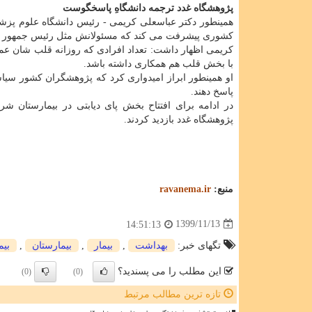
پژوهشگاه غدد ترجمه دانشگاهِ پاسخگوست
همینطور دکتر عباسعلی کریمی - رئیس دانشگاه علوم پزشکی
کشوری پیشرفت می کند که مسئولانش مثل رئیس جمهور از 
کریمی اظهار داشت: تعداد افرادی که روزانه قلب شان عمل 
با بخش قلب هم همکاری داشته باشد.
او همینطور ابراز امیدواری کرد که پژوهشگران کشور سی
پاسخ دهند.
در ادامه برای افتتاح بخش پای دیابتی در بیمارستان شر
پژوهشگاه غدد بازدید کردند.
منبع:
ravanema.ir
1399/11/13
14:51:13
تگهای خبر:
بهداشت
,
بیمار
,
بیمارستان
,
بیم
این مطلب را می پسندید؟
(0)
(0)
تازه ترین مطالب مرتبط