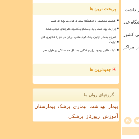
پربحث ترین ها
ر داشت:
اهمیت تشخیص زودهنگام بیماری های دریچه ای قلب
گاه غدد
وزارت بهداشت باید پاسخگوی کمبود داروهای حیاتی باشد
لی کشور
شروع به کار اولین پلت فرم علمی ایران در حوزه فناوری های
دیابت
ز مراکز
اثبات تأثیر بهبود رژیم غذایی بعد از ۴۰ سالگی بر طول عمر
جدیدترین ها
گروههای روان ما
بیمار
بهداشت
بیماری
پزشک
بیمارستان
آموزش
رپورتاژ
پزشکی