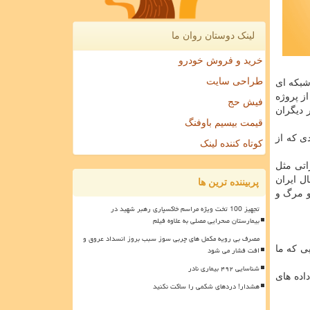
لینک دوستان روان ما
خرید و فروش خودرو
طراحی سایت
شبکه ای
از پروژه
فیش حج
 دیگران
قیمت بیسیم باوفنگ
ک بیماری غیرواگیر است اما ۶۰ درصد از افرادی که از
کوتاه کننده لینک
ستری و ۲ تخت ایزوله و تجهیزاتی مثل
ل ایران
پربیننده ترین ها
ن و مرگ و
تجهیز 100 تخت ویژه مراسم خاکسپاری رهبر شهید در
بیمارستان صحرایی مصلی به علاوه فیلم
مصرف بی رویه مکمل های چربی سوز سبب بروز انسداد عروق و
ی که ما
افت فشار می شود
شناسایی ۴۹۲ بیماری نادر
اده های
هشدار! دردهای شکمی را ساکت نکنید