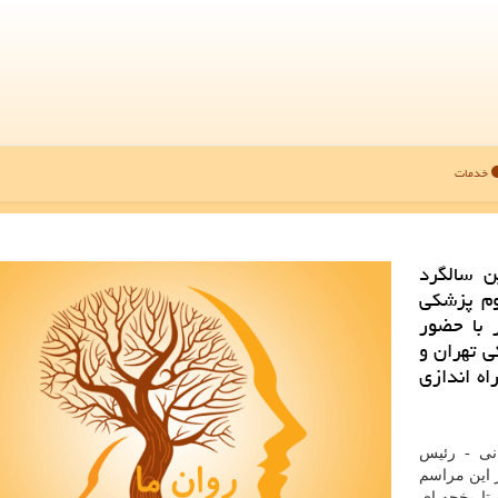
خدمات
ن سالگرد
وم پزشکی
 با حضور
ی تهران و
اه اندازی
انی - رئیس
 این مراسم
تاریخچه ای