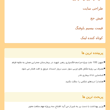
طراحی سایت
فیش حج
قیمت بیسیم باوفنگ
کوتاه کننده لینک
پربیننده ترین ها
تجهیز 100 تخت ویژه مراسم خاکسپاری رهبر شهید در بیمارستان صحرایی مصلی به علاوه فیلم
مصرف بی رویه مکمل های چربی سوز سبب بروز انسداد عروق و افت فشار می شود
شناسایی ۴۹۲ بیماری نادر
هشدار! دردهای شکمی را ساکت نکنید
پربحث ترین ها
وزیر بهداشت با دست پر به شیراز می آید افتتاح سه پروژه مهم سلامت محور