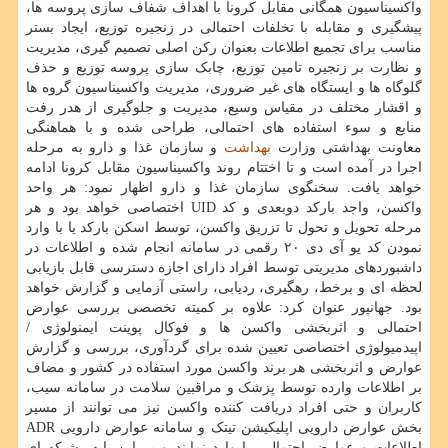
واکسیناسیون همگانی مقابل کرونا با اهداف شفاف سازی پروسه ها،
پیشگیری و مقابله با تخلفات احتمالی در زنجیره توزیع، ایجاد بستر
مناسب برای تجمیع اطلاعات بعنوان رکن اصلی تصمیم گیری، مدیریت
و نظارت بر زنجیره تامین توزیع، چابک سازی پروسه توزیع و حذف
گلوگاه ها و ایستگاه های غیر ضروری، مدیریت واکسیناسیون گروه ها
و اقشار مختلف در مقیاس وسیع، مدیریت و جلوگیری از هدر رفت
منابع و سوء استفاده های احتمالی، طراحی شده و با هماهنگی
معاونت بهداشتی وزارت
بهداشت
و سازمان غذا و دارو به مرحله
اجرا در آمده است و تا اختتام روند واکسیناسیون مقابل کرونا ادامه
خواهد یافت. سخنگوی سازمان غذا و دارو اظهار نمود: هر واحد
واکسن، واجد بارکد دوبعدی و کد UID اختصاصی خواهد بود و هر
مرحله تحویل و تحول تا تزریق واکسن، توسط اسکن بارکد یا با وارد
نمودن کد یو آی دی ۲۰ رقمی در سامانه انجام شده و اطلاعات در
داشبوردهای مدیریتی توسط افراد دارای اجازه دسترسی قابل بازیابی
لحظه ای و برخط، رهگیری، ردیابی، راستی آزمایی و گزارش خواهد
بود. جهانپور عنوان کرد: علاوه بر کمیته تخصصی بررسی عوارض
احتمالی و اثربخشی واکسن ها و فوکال پوینت ایمنولوژی /
اپیدمیولوژی اختصاصی تعیین شده برای گردآوری، بررسی و گزارش
عوارض و اثربخشی هر برند واکسن مورد استفاده در کشور و مضاف
بر اطلاعات وارده توسط پزشک و مراقبین سلامت در سامانه سیب،
کاربران و حتی افراد دریافت کننده واکسن نیز می توانند از مسیر
بخش عوارض دارویی اپلیکیشن تیتک و سامانه عوارض دارویی ADR
اطلاعات و عوارض احتمالی را وارد نمایند و بر این پایه، شبکه ای