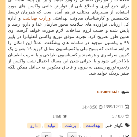
برای جمع آوری و اطلاع یابی از عوارض جانبی واکسن های مورد
استفاده از مسیرهای مختلف فراهم آمده است که همزمان توسط
متخصصین و کارشناسان معاونت بهداشتی
وزارت بهداشت
و اداره
کل ارزیابی فرآورده های سلامت محور سازمان غذا و دارو، رصد و
پایش شده و حسب لزوم مداخلات لازم صورت خواهد گرفت. وی
همین طور تصریح کرد: تجربه موفق توزیع واکسن آنفلوانزا در پاییز
۹۹ و پتانسیل موجود در سامانه های پیشگفت، عملاً این امکان را
فراهم ساخت که بسیج ملی واکسیناسیون مقابل کووید ۱۹ بعنوان یک
کمپین سراسری و هوشمند واکسیناسیون طراحی و با ضریب اطمینان
بالا اجرائی شود و با اجرائی شدن این مساله احتمال نشت واکسن از
زنجیره توزیع رسمی به بیرون و قاچاق معکوس به حداقل ممکن بلکه
صفر نزدیک خواهد شد.
منبع:
ravanema.ir
1399/12/11
14:48:50
1468
/ 5
0.0
تگهای خبر:
بهداشت
,
پزشك
,
تولید
,
دارو
این مطلب را می پسندید؟