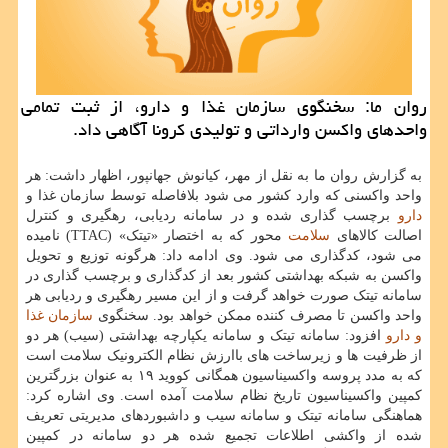
روان ما: سخنگوی سازمان غذا و دارو، از ثبت تمامی
واحدهای واکسن وارداتی و تولیدی کرونا آگاهی داد.
به گزارش روان ما به نقل از مهر، کیانوش جهانپور، اظهار داشت: هر
واحد واکسنی که وارد کشور می شود بلافاصله توسط سازمان غذا و
دارو
برچسب گذاری شده و در سامانه ردیابی، رهگیری و کنترل
اصالت کالاهای
سلامت
محور که به اختصار «تیتک» (TTAC) نامیده
می شود، کدگذاری می شود. وی ادامه داد: هرگونه توزیع و تحویل
واکسن به شبکه بهداشتی کشور بعد از کدگذاری و برچسب گذاری در
سامانه تیتک صورت خواهد گرفت و از این مسیر رهگیری و ردیابی هر
واحد واکسن تا مصرف کننده ممکن خواهد بود. سخنگوی
سازمان غذا
و دارو
افزود: سامانه تیتک و سامانه یکپارچه بهداشتی (سیب) هر دو
از ظرفیت ها و زیرساخت های باارزش نظام الکترونیک سلامت است
که به مدد پروسه واکسیناسیون همگانی کووید ۱۹ به عنوان بزرگترین
کمپین واکسیناسیون تاریخ نظام سلامت آمده است. وی اشاره کرد:
هماهنگی سامانه تیتک و سامانه سیب و داشبوردهای مدیریتی تعریف
شده از واکشی اطلاعات تجمیع شده هر دو سامانه در کمپین