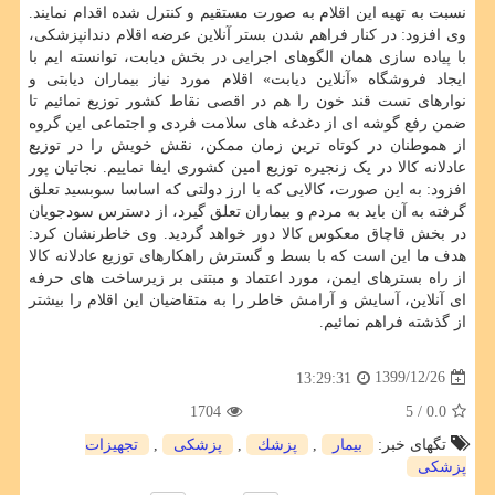
نسبت به تهیه این اقلام به صورت مستقیم و کنترل شده اقدام نمایند.
وی افزود: در کنار فراهم شدن بستر آنلاین عرضه اقلام دندانپزشکی،
با پیاده سازی همان الگوهای اجرایی در بخش دیابت، توانسته ایم با
ایجاد فروشگاه «آنلاین دیابت» اقلام مورد نیاز بیماران دیابتی و
نوارهای تست قند خون را هم در اقصی نقاط کشور توزیع نمائیم تا
ضمن رفع گوشه ای از دغدغه های سلامت فردی و اجتماعی این گروه
از هموطنان در کوتاه ترین زمان ممکن، نقش خویش را در توزیع
عادلانه کالا در یک زنجیره توزیع امین کشوری ایفا نماییم. نجاتیان پور
افزود: به این صورت، کالایی که با ارز دولتی که اساسا سوبسید تعلق
گرفته به آن باید به مردم و بیماران تعلق گیرد، از دسترس سودجویان
در بخش قاچاق معکوس کالا دور خواهد گردید. وی خاطرنشان کرد:
هدف ما این است که با بسط و گسترش راهکارهای توزیع عادلانه کالا
از راه بسترهای ایمن، مورد اعتماد و مبتنی بر زیرساخت های حرفه
ای آنلاین، آسایش و آرامش خاطر را به متقاضیان این اقلام را بیشتر
از گذشته فراهم نمائیم.
1399/12/26
13:29:31
1704
/ 5
0.0
تگهای خبر:
بیمار
,
پزشك
,
پزشكی
,
تجهیزات
پزشكی