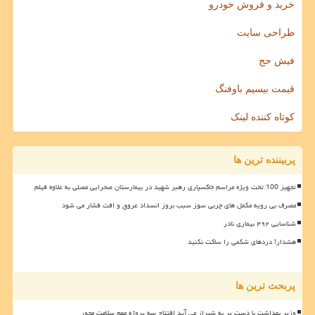
خرید و فروش خودرو
طراحی سایت
فیش حج
قیمت بیسیم باوفنگ
کوتاه کننده لینک
پربیننده ترین ها
تجهیز 100 تخت ویژه مراسم خاکسپاری رهبر شهید در بیمارستان صحرایی مصلی به علاوه فیلم
مصرف بی رویه مکمل های چربی سوز سبب بروز انسداد عروق و افت فشار می شود
شناسایی ۴۹۲ بیماری نادر
هشدار! دردهای شکمی را ساکت نکنید
پربحث ترین ها
وزیر بهداشت با دست پر به شیراز می آید افتتاح سه پروژه مهم سلامت محور