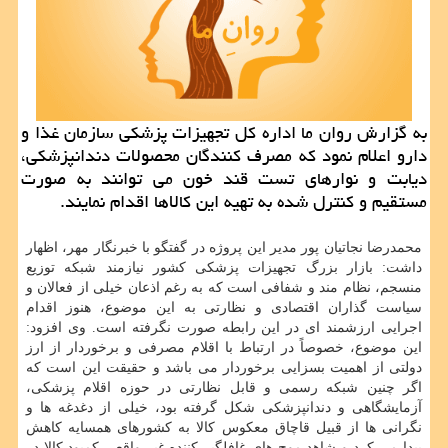
به گزارش روان ما اداره کل تجهیزات پزشکی سازمان غذا و
دارو اعلام نمود که مصرف کنندگان محصولات دندانپزشکی،
دیابت و نوارهای تست قند خون می توانند به صورت
مستقیم و کنترل شده به تهیه این کالاها اقدام نمایند.
محمدرضا نجاتیان پور مدیر این پروژه در گفتگو با خبرنگار مهر، اظهار
داشت: بازار بزرگ تجهیزات پزشکی کشور نیازمند شبکه توزیع
منسجم، نظام مند و شفافی است که به رغم اذعان خیلی از فعالان و
سیاست گذاران اقتصادی و نظارتی به این موضوع، هنوز اقدام
اجرایی ارزشمند ای در این رابطه صورت نگرفته است. وی افزود:
این موضوع، خصوصاً در ارتباط با اقلام مصرفی و برخوردار از ارز
دولتی از اهمیت بسزایی برخوردار می باشد و حقیقت این است که
اگر چنین شبکه رسمی و قابل نظارتی در حوزه اقلام پزشکی،
آزمایشگاهی و دندانپزشکی شکل گرفته بود، خیلی از دغدغه ها و
نگرانی ها از قبیل قاچاق معکوس کالا به کشورهای همسایه کاهش
پیدا می کرد و شاهد موج های غافلگیر کننده غیر واقعی کمبود کالا در