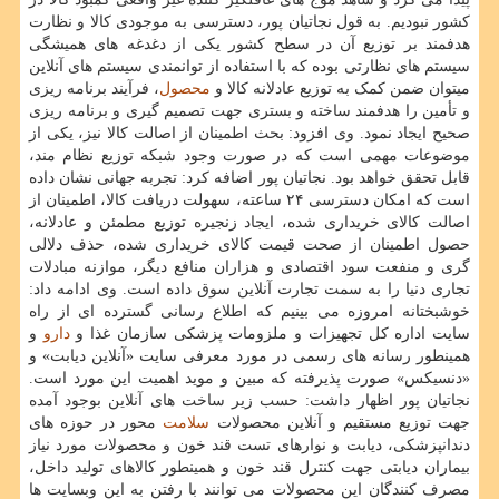
کشور نبودیم. به قول نجاتیان پور، دسترسی به موجودی کالا و نظارت
هدفمند بر توزیع آن در سطح کشور یکی از دغدغه های همیشگی
سیستم های نظارتی بوده که با استفاده از توانمندی سیستم های آنلاین
میتوان ضمن کمک به توزیع عادلانه کالا و
محصول
، فرآیند برنامه ریزی
و تأمین را هدفمند ساخته و بستری جهت تصمیم گیری و برنامه ریزی
صحیح ایجاد نمود. وی افزود: بحث اطمینان از اصالت کالا نیز، یکی از
موضوعات مهمی است که در صورت وجود شبکه توزیع نظام مند،
قابل تحقق خواهد بود. نجاتیان پور اضافه کرد: تجربه جهانی نشان داده
است که امکان دسترسی ۲۴ ساعته، سهولت دریافت کالا، اطمینان از
اصالت کالای خریداری شده، ایجاد زنجیره توزیع مطمئن و عادلانه،
حصول اطمینان از صحت قیمت کالای خریداری شده، حذف دلالی
گری و منفعت سود اقتصادی و هزاران منافع دیگر، موازنه مبادلات
تجاری دنیا را به سمت تجارت آنلاین سوق داده است. وی ادامه داد:
خوشبختانه امروزه می بینیم که اطلاع رسانی گسترده ای از راه
سایت اداره کل تجهیزات و ملزومات پزشکی سازمان غذا و
دارو
و
همینطور رسانه های رسمی در مورد معرفی سایت «آنلاین دیابت» و
«دنسیکس» صورت پذیرفته که مبین و موید اهمیت این مورد است.
نجاتیان پور اظهار داشت: حسب زیر ساخت های آنلاین بوجود آمده
جهت توزیع مستقیم و آنلاین محصولات
سلامت
محور در حوزه های
دندانپزشکی، دیابت و نوارهای تست قند خون و محصولات مورد نیاز
بیماران دیابتی جهت کنترل قند خون و همینطور کالاهای تولید داخل،
مصرف کنندگان این محصولات می توانند با رفتن به این وبسایت ها