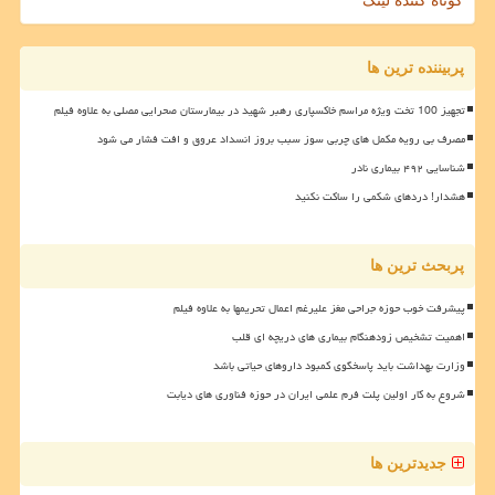
کوتاه کننده لینک
پربیننده ترین ها
تجهیز 100 تخت ویژه مراسم خاکسپاری رهبر شهید در بیمارستان صحرایی مصلی به علاوه فیلم
مصرف بی رویه مکمل های چربی سوز سبب بروز انسداد عروق و افت فشار می شود
شناسایی ۴۹۲ بیماری نادر
هشدار! دردهای شکمی را ساکت نکنید
پربحث ترین ها
پیشرفت خوب حوزه جراحی مغز علیرغم اعمال تحریمها به علاوه فیلم
اهمیت تشخیص زودهنگام بیماری های دریچه ای قلب
وزارت بهداشت باید پاسخگوی کمبود داروهای حیاتی باشد
شروع به کار اولین پلت فرم علمی ایران در حوزه فناوری های دیابت
جدیدترین ها