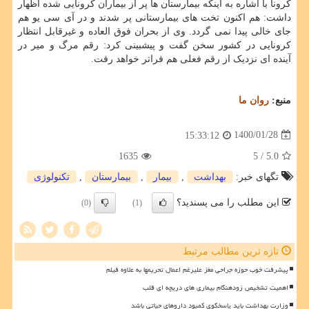
کرونا با اشاره به اینکه بیمارستان ها پر از بیماران کرونایی شده اظهار
داشت: هم اکنون تخت های بیمارستانی پر شدند و در آی سی یو هم
جای خالی پیدا نمی گردد. وی از بحران فوق العاده و غیرقابل انتظار
کرونایی در کشور سخن گفت و پیشبینی کرد: رقم مرگ و میر در
آینده ای نزدیک از رقم فعلی هم فراتر خواهد رفت.
منبع:
روان ما
1400/01/28
15:33:12
1635
/ 5
5.0
تگهای خبر:
بهداشت
,
بیمار
,
بیمارستان
,
تكنولوژی
این مطلب را می پسندید؟
(0)
(1)
تازه ترین مطالب مرتبط
پیشرفت خوب حوزه جراحی مغز علیرغم اعمال تحریمها به علاوه فیلم
اهمیت تشخیص زودهنگام بیماری های دریچه ای قلب
وزارت بهداشت باید پاسخگوی کمبود داروهای حیاتی باشد