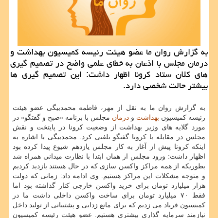
به گزارش روان ما عضو هیئت رئیسه کمیسیون بهداشت و
درمان مجلس با اذعان به خطای علمی واضح در تصمیم گیری
های کلان ستاد کرونا اظهار داشت: این تصمیم گیری ها
بیشتر حالت شخصی دارد.
به گزارش روان ما به نقل از مهر، فاطمه محمدبیگی عضو هیئت
رئیسه کمیسیون
بهداشت
و
درمان
مجلس با برنامه «صبح و گفتگو» در
مورد گلایه های وزیر بهداشت از وضعیت کرونا در پایتخت و نقش
مجلس در مقابله با کرونا گفتگو تلفنی کرد. محمدبیگی با اشاره به
اینکه کرونا پیش از آغاز به کار مجلس یازدهم شیوع پیدا کرده بود
اظهار داشت: ورود مجلس از همان ابتدا با نظارت میدانی همراه شد
بطوریکه از همه مراکز واکسن سازی که در حال هستند بازدید کردیم
و متوجه مشکلات این مراکز هستیم. وی ادامه داد: زمانی که دولت
هزار میلیارد تومان برای خرید واکسن خارجی کنار گذاشته بود اما
فقط ۷۰ میلیارد تومان برای ساخت واکسن داخلی داشت ما در
کمیسیون فریاد می زدیم که برای مانع زدایی و پشتیبانی از تولید داخل
نیازمند سرمایه گذاری بیشتری هستیم. عضو هیئت رئیسه کمیسیون