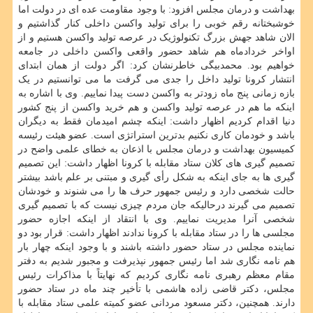
بهداشت و درمان مجلس افزود: با وجود مقاومت عده ای در دولت اما
خوشبختانه رقم خوبی را برای تولید واکسن داخلی کنار گذاشتیم و
الان شاهد جهش بزرگ تکنولوژیک در عرصه تولید واکسن هستیم و از
اواخر خردادماه هم شاهد حضور واقعی واکسن داخلی در جامعه
خواهیم بود. محمدبیگی خاطرنشان کرد: اگر دولت از همان ابتدای
انتشار کرونا تولید داخل را جدی می گرفت ما می توانستیم در یک
بازه زمانی پنج ماه زودتر به واکسن دست پیدا نماییم. وی با اشاره به
اینکه ما هم در عرصه تولید واکسن و هم خرید واکسن از پنج کشور
دنیا اقدام کردیم اظهار داشت: اینکه چشم امیدمان فقط به دیگران
باشد و خودمان کاری نکنیم بدترین استراتژی است. عضو هیئت رئیسه
کمیسیون بهداشت و درمان مجلس با اذعان به خطای علمی واضح در
تصمیم گیری های کلان ستاد مقابله با کرونا اظهار داشت: این تصمیم
گیری ها به جای اینکه به شکل رأی گیری و مبتنی بر علم باشد بیشتر
حالت شخصی دارد و رئیس جمهور حرف ها را می شنوند و خودشان
تصمیم می گیرند درحالیکه جان مردم چیزی نیست که با تصمیم گیری
شخصی آنرا مدیریت نماییم. وی با انتقاد از اینکه اجازه حضور
مجلسی ها را در ستاد مقابله با کرونا ندادند اظهار داشت: قرار بود دو
نماینده مجلس در ستاد حضور داشته باشند و با وجود اینکه چهار بار
هم نامه نگاری شد اما رئیس جمهور نپذیرفت و مجبور شدیم به دفتر
مقام معظم رهبری نامه نگاری کردیم که نهایتاً با مذاکرات رئیس
مجلس، دکتر قاضی زاده هاشمی با تأخیر چند ماه در ستاد حضور
دارند. همچنین، دکتر مسعود مردانی عضو کمیته علمی ستاد مقابله با