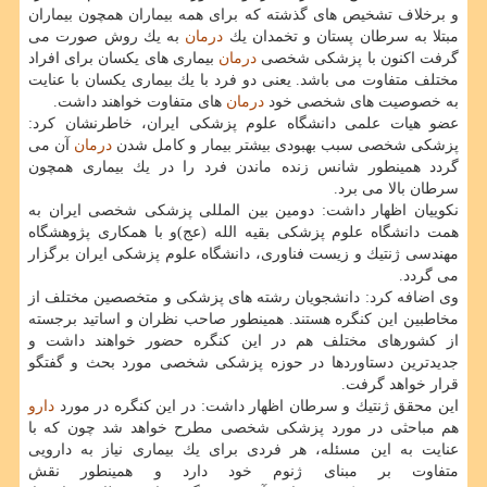
و برخلاف تشخیص های گذشته كه برای همه بیماران همچون بیماران
مبتلا به سرطان پستان و تخمدان یك
درمان
به یك روش صورت می
گرفت اكنون با پزشكی شخصی
درمان
بیماری های یكسان برای افراد
مختلف متفاوت می باشد. یعنی دو فرد با یك بیماری یكسان با عنایت
به خصوصیت های شخصی خود
درمان
های متفاوت خواهند داشت.
عضو هیات علمی دانشگاه علوم پزشكی ایران، خاطرنشان كرد:
پزشكی شخصی سبب بهبودی بیشتر بیمار و كامل شدن
درمان
آن می
گردد همینطور شانس زنده ماندن فرد را در یك بیماری همچون
سرطان بالا می برد.
نكوییان اظهار داشت: دومین بین المللی پزشكی شخصی ایران به
همت دانشگاه علوم پزشكی بقیه الله (عج)و با همكاری پژوهشگاه
مهندسی ژنتیك و زیست فناوری، دانشگاه علوم پزشكی ایران برگزار
می گردد.
وی اضافه كرد: دانشجویان رشته های پزشكی و متخصصین مختلف از
مخاطبین این كنگره هستند. همینطور صاحب نظران و اساتید برجسته
از كشورهای مختلف هم در این كنگره حضور خواهند داشت و
جدیدترین دستاوردها در حوزه پزشكی شخصی مورد بحث و گفتگو
قرار خواهد گرفت.
این محقق ژنتیك و سرطان اظهار داشت: در این كنگره در مورد
دارو
هم مباحثی در مورد پزشكی شخصی مطرح خواهد شد چون كه با
عنایت به این مسئله، هر فردی برای یك بیماری نیاز به دارویی
متفاوت بر مبنای ژنوم خود دارد و همینطور نقش