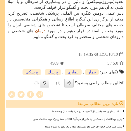
تغذیه(نوتروژنومیكس) و تاثیر آن در پیشگیری از سرطان و یا مبتلا
شدن به آن هم مورد بحث و گفتگو قرار خواهد گرفت.
دبیر علمی دومین كنگره بین المللی پزشكی شخصی، تصریح كرد:
هدف از برگزاری این كنگره اطلاع رسانی و همگرایی متخصصین در
حیطه های مختلف سرطان است تا تشخیص های شخصی ایران را
مورد بحث و استفاده قرار دهیم و در مورد
درمان
های شخصی و
داروهای شخصی و منحصر به فرد بحث و گفتگو نماییم.
1396/10/18
18:19:35
4909
/ 5
5.0
تگهای خبر:
بیمار
,
بیماری
,
پزشك
,
پزشكی
این مطلب را می پسندید؟
(0)
(1)
تازه ترین مطالب مرتبط
انتقاد بیماران هموفیلی از کمبود دارو درخواست از رسانه ها
وزیر بهداشت با دست پر به شیراز می آید افتتاح سه پروژه مهم سلامت محور
پیشرفت خوب حوزه جراحی مغز علیرغم اعمال تحریمها به علاوه فیلم