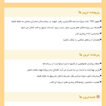
پربیننده ترین ها
تجهیز 100 تخت ویژه مراسم خاکسپاری رهبر شهید در بیمارستان صحرایی مصلی به علاوه فیلم
مصرف بی رویه مکمل های چربی سوز سبب بروز انسداد عروق و افت فشار می شود
شناسایی ۴۹۲ بیماری نادر
هشدار! دردهای شکمی را ساکت نکنید
پربحث ترین ها
انتقاد بیماران هموفیلی از کمبود دارو درخواست از رسانه ها
وزیر بهداشت با دست پر به شیراز می آید افتتاح سه پروژه مهم سلامت محور
پیشرفت خوب حوزه جراحی مغز علیرغم اعمال تحریمها به علاوه فیلم
اهمیت تشخیص زودهنگام بیماری های دریچه ای قلب
جدیدترین ها