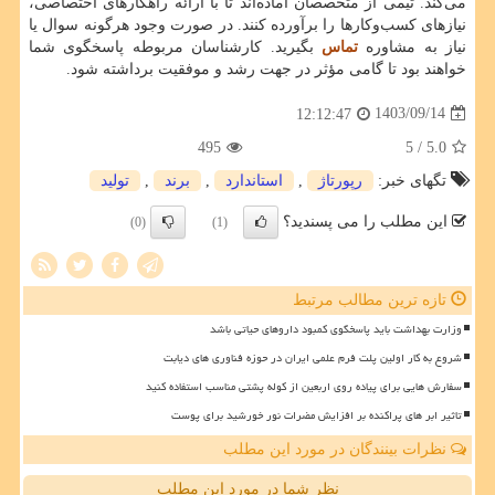
می‌کند. تیمی از متخصصان آماده‌اند تا با ارائه راهکارهای اختصاصی،
نیازهای کسب‌وکارها را برآورده کنند. در صورت وجود هرگونه سوال یا
نیاز به مشاوره
تماس
بگیرید. کارشناسان مربوطه پاسخگوی شما
خواهند بود تا گامی مؤثر در جهت رشد و موفقیت برداشته شود.
1403/09/14
12:12:47
495
/ 5
5.0
تگهای خبر:
رپورتاژ
,
استاندارد
,
برند
,
تولید
این مطلب را می پسندید؟
(0)
(1)
تازه ترین مطالب مرتبط
وزارت بهداشت باید پاسخگوی کمبود داروهای حیاتی باشد
شروع به کار اولین پلت فرم علمی ایران در حوزه فناوری های دیابت
سفارش هایی برای پیاده روی اربعین از کوله پشتی مناسب استفاده کنید
تاثیر ابر های پراکنده بر افزایش مضرات نور خورشید برای پوست
نظرات بینندگان در مورد این مطلب
نظر شما در مورد این مطلب