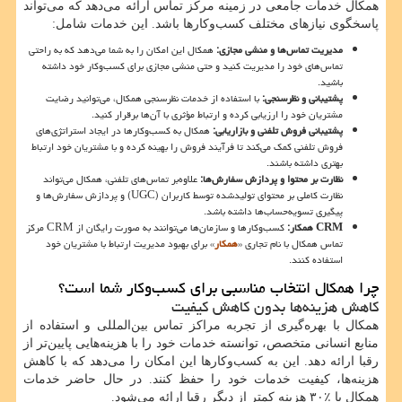
همکال خدمات جامعی در زمینه مرکز تماس ارائه می‌دهد که می‌تواند
پاسخگوی نیازهای مختلف کسب‌وکارها باشد. این خدمات شامل:
مدیریت تماس‌ها و منشی مجازی:
همکال این امکان را به شما می‌دهد که به راحتی
تماس‌های خود را مدیریت کنید و حتی منشی مجازی برای کسب‌وکار خود داشته
باشید.
پشتیبانی و نظرسنجی:
با استفاده از خدمات نظرسنجی همکال، می‌توانید رضایت
مشتریان خود را ارزیابی کرده و ارتباط مؤثری با آن‌ها برقرار کنید.
پشتیبانی فروش تلفنی و بازاریابی:
همکال به کسب‌وکارها در ایجاد استراتژی‌های
فروش تلفنی کمک می‌کند تا فرآیند فروش را بهینه کرده و با مشتریان خود ارتباط
بهتری داشته باشند.
نظارت بر محتوا و پردازش سفارش‌ها:
علاوه‌بر تماس‌های تلفنی، همکال می‌تواند
نظارت کاملی بر محتوای تولیدشده توسط کاربران
(UGC)
و پردازش سفارش‌ها و
پیگیری تسویه‌حساب‌ها داشته باشد.
CRM
همکار:
کسب‌وکارها و سازمان‌ها می‌توانند به صورت رایگان از
CRM
مرکز
تماس همکال با نام تجاری «
همکار
» برای بهبود مدیریت ارتباط با مشتریان خود
استفاده کنند.
چرا همکال انتخاب مناسبی برای کسب‌وکار شما است؟
کاهش هزینه‌ها بدون کاهش کیفیت
همکال با بهره‌گیری از تجربه مراکز تماس بین‌المللی و استفاده از
منابع انسانی متخصص، توانسته خدمات خود را با هزینه‌هایی پایین‌تر از
رقبا ارائه دهد. این به کسب‌وکارها این امکان را می‌دهد که با کاهش
هزینه‌ها، کیفیت خدمات خود را حفظ کنند. در حال حاضر خدمات
همکال با ٪۳۰ هزینه کمتر از دیگر رقبا ارائه می‌شود.