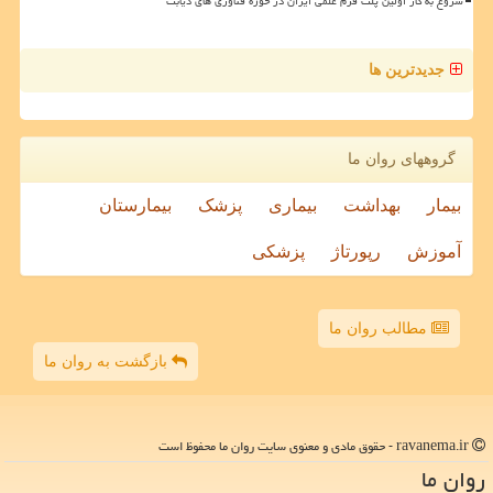
شروع به کار اولین پلت فرم علمی ایران در حوزه فناوری های دیابت
جدیدترین ها
گروههای روان ما
بیمار
بهداشت
بیماری
پزشک
بیمارستان
آموزش
رپورتاژ
پزشکی
مطالب روان ما
بازگشت به روان ما
ravanema.ir - حقوق مادی و معنوی سایت روان ما محفوظ است
روان ما