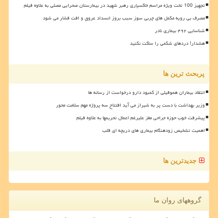
تجهیز 100 تخت ویژه مراسم خاکسپاری رهبر شهید در بیمارستان صحرایی مصلی به علاوه فیلم
مصرف بی رویه مکمل های چربی سوز سبب بروز انسداد عروق و افت فشار می شود
شناسایی ۴۹۲ بیماری نادر
هشدار! دردهای شکمی را ساکت نکنید
پربحث ترین ها
انتقاد بیماران هموفیلی از کمبود دارو درخواست از رسانه ها
وزیر بهداشت با دست پر به شیراز می آید افتتاح سه پروژه مهم سلامت محور
پیشرفت خوب حوزه جراحی مغز علیرغم اعمال تحریمها به علاوه فیلم
اهمیت تشخیص زودهنگام بیماری های دریچه ای قلب
جدیدترین ها
گروههای روان ما