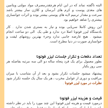
البته ناگفته نماند که در این ایام هرچقدرمصرف مواد مولتی ویتامین
های مغذی پوست و کرم های آبرسان و کلاژن ساز بیشتر باشد
سرعت و مقدار ترمیم لایه های پوستی بیشتر بوده و اثرات جوانسازی
بیشتری را شاهد خواهیم بود.
این روش کاملا سرپایی بوده و نیاز به بستری شدن ندارد . کار
بادستگاه لیزر فوتونا اصلا درد ندارد و طی یک الی دو ساعت انجام
میشود . هیچ عارضه جانبی ندارد وجزء بهترین روشهای لیفت و
جوانسازی صورت در دنیا مطرح است.
تعداد دفعات و تکرار جلسات لیزر فوتونا
بطور معمول برای یک فرد پنجاه ساله دو الی سه مرتبه بفاصله هر
سی روز یکبار
پیشنهاد میشود جلسات تکرار بشود و بعد از آن متناسب با میزان
مراقبت و دوری از عوامل مخرب ، هر یک سال یک جلسه تکرار شود
نظرات در مورد لیزر فوتونا
.
قیمت و هزینه لیزر فوتونا
درمورد قیمت و هزینه لیزر فوتونا این چند مورد را باید در نظر داشته
باشید . اول اینکه بعضی از افراد نیاز دارند فقط روی قسمتهای خاصی