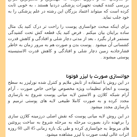
بررسی کننده کیفیت تجهیزات پزشکی دردنیا هستند ، به خوبی ثابت
کرده است که میتواند اعتماد بزرگان این رشته در علم پزشکی را به
خود جلب نماید.
برای اینکه مبحث جوانسازی پوست را راحت تر درک کنید یک مثال
ساده برایتان بیان میکنم . فرض کنید یک قطعه کش تحت کشیدگی
مستمر قرار بگیرد ، بعد از مدتی دچار شلی و افتادگی و کاهش قدرت
کشسانی آن میشود . پوست بدن و صورت هم به مرور زمان به خاطر
فشارجاذبه زمین دچار شلی و افتادگی و کاهش قدرت الاستیسیته
پوستی میشوند .
جوانسازی صورت با لیزر فوتونا
در این روش با استفاده از تابش ملایم و کنترل شده نورلیزر به سطح
پوست و انجام تنظیمات ویژه مخصوص نواحی خاص صورت ، آرام
آرام شبکه کلاژن و الاستین لایه میانی پوست شروع به بازسازی
مجدد کرده و به صورت کاملا طبیعی لایه های پوستی ترمیم و
بازسازی مجدد میشود.
در این روش لایه میانی پوست که نقش اصلی درزمینه کلاژن سازی
را برعهده دارد بصورت مرحله به مرحله شروع به ساخت پروتئین
های مربوط به جوانسازی کرده و طی یک بازه زمانی 45 الی 60 روزه
اثرات عالی لیفت صورت با لیزر مشاهده میشود.