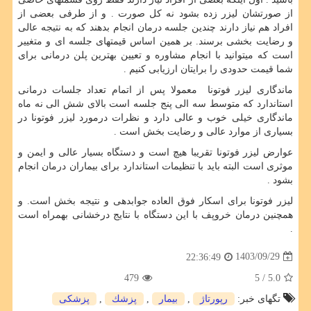
از صورتشان لیزر زده بشود نه کل صورت . و از طرفی بعضی از
افراد هم نیاز دارند چندین جلسه درمان انجام بدهند که به نتیجه عالی
و رضایت بخشی برسند. بر همین اساس قیمتهای جلسه ای و متغییر
است که میتوانید با انجام مشاوره و تعیین بهترین پلن درمانی برای
شما قیمت حدودی را برایتان ارزیابی کنیم .
ماندگاری لیزر فوتونا معمولا پس از اتمام تعداد جلسات درمانی
استاندارد که متوسط سه الی پنج جلسه است بالای شش الی نه ماه
ماندگاری خیلی خوب و عالی دارد و نظرات درمورد لیزر فوتونا در
بسیاری از موارد عالی و رضایت بخش است .
عوارض لیزر فوتونا تقریبا هیچ است و دستگاه بسیار عالی و ایمن و
موثری است البته باید با تنظیمات استاندارد برای بیماران درمان انجام
بشود .
لیزر فوتونا برای اسکار فوق العاده جوابدهی و نتیجه بخش است. و
همچنین درمان خروپف با این دستگاه با نتایج درخشانی بهمراه است
.
1403/09/29
22:36:49
479
/ 5
5.0
تگهای خبر:
رپورتاژ
,
بیمار
,
پزشك
,
پزشكی