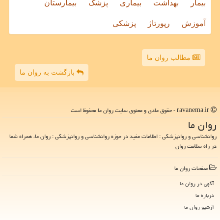
بیمار
بهداشت
بیماری
پزشک
بیمارستان
آموزش
رپورتاژ
پزشکی
مطالب روان ما
بازگشت به روان ما
ravanema.ir - حقوق مادی و معنوی سایت روان ما محفوظ است
روان ما
روانشناسی و روانپزشکی : اطلاعات مفید در حوزه روانشناسی و روانپزشکی : روان ما، همراه شما
در راه سلامت روان
صفحات روان ما
آگهی در روان ما
درباره ما
آرشیو روان ما