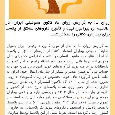
روان ما: به گزارش روان ما، کانون هموفیلی ایران، در
اطلاعیه ای پیرامون تهیه و تأمین داروهای مشتق از پلاسما
برای بیماران، نکاتی را متذکر شد.
به گزارش روان ما به نقل از مهر، کانون هموفیلی ایران بعنوان
نماینده حقوقی بیماران استفاده کننده از داروهای مشتق از پلاسما
اساساً با عنایت به ماهیت انسان دوستانه و احترامی که برای شأن
وجودی انسان ها قائل است و همینطور اعتقاد راسخ به این که منابع
داوطلبانه در عرصه تولید فرآوره های خونی امن ترین منابع جهان به
حساب می آید ضمن تقدیر و تشکر از سازمان انتقال خون ایران به
علت تأمین فرآورده های خونی بخصوص در زمان کمبودهای دارویی
شروع شده از سال ۱۴۰۰ که تاکنون استمرار دارد، ضمن بررسی
آماری پلاسمای جمع آوری شده، پلاسمای خارج شده از کشور و
داروهای وارد شده در سال ۱۴۰۲ و بررسی نیازهای واقعی بیماران
هموفیلی برای
درمان
پروفیلاکسی بیماران موارد ذیل را به استحضار
عموم برساند. ۱- در سال ۱۴۰۲ مقدار تقریبی ۵۰۰ هزار لیتر پلاسما،
با هدف پالایش و استحصال داروهای بیولوژیک پلاسمایی به خارج از
کشور ارسال گردیده است. تقریبا نیمی از این پلاسما توسط سازمان