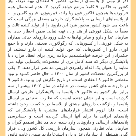
اگر از نیمی از پلاسمای ارسالی، فاکتور ۹ انعقادی تهیه گردد، نیاز
کشور به فاکتور ۹ کاملا مرتفع خواهد گردید. ۳- عدم استحصال همه
فرآورده ها همچون فاکتور فون ویلبراند، فیبرینوژن، فیبرو گامین و…،
از پلاسماهای ارسالی به پالایشگران خارجی معضل بزرگی است که
باعث می شود کشور مجبور شود این داروها را از تولید کننده ثالث و
بعضاً به شکل فوریتی از هند و…، تهیه نماید. ضمن اخطار جدی به
سازمان غذا و دارو و سایر نهادها به علت ورود داروهای حیاتی بیماران
به شکل فوریتی از کشورهایی که رگولاتوری ضعیفی دارند و یا جمع
آوری دارو از کشورهایی که خود تولید کننده آن دارو نیستند، از
حکمرانان این عرصه خواهشمندیم برنامه ریزی برای انعقاد قرارداد با
پالایشگران دیگر که سبد کامل تری از محصولات پلاسمایی تولید می
نمایند را بعنوان یک اقدام راهبردی فوریتی مد نظر قرار دهند. ۴- یکی
از بزرگترین معضلات کشور از سال ۱۴۰۰ تا حال حاضر کمبود و نبود
مقطعی فاکتور ۹ انعقادی است، در تاریخ نگارش این بیانیه، فاکتور ۹
در داروخانه های کشور نیست، در حالیکه در سال ۱۴۰۲ بیشتر از سه
برابر نیاز کشور به فاکتور ۹، پلاسما به پالایشگران خارجی ارسال
گردیده است و این نشان دهنده اینست که نظارت ضعیفی بر ارسال
پلاسما و بازگشت داروهای مشتق از پلاسما در حاکمیت وجود داشته
است، فلذا لزوم انتشار قراردادهای منتشره با پالایشگرانی که
پلاسمای ایرانی ها برای آنها ارسال گردیده است و حسابرسی
پلاسماهای ارسالی و داروهای وارد شده، باید مد نظر تصمیم گیران و
سازمان های نظارتی همچون سازمان بازرسی کل کشور و…، قرار
گیرد. همینطور از سازمان غذا و دارو استدعا داریم ضمن رعایت قانون