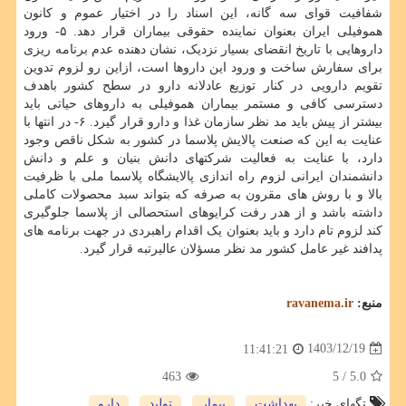
شفافیت قوای سه گانه، این اسناد را در اختیار عموم و کانون
هموفیلی ایران بعنوان نماینده حقوقی بیماران قرار دهد. ۵- ورود
داروهایی با تاریخ انقضای بسیار نزدیک، نشان دهنده عدم برنامه ریزی
برای سفارش ساخت و ورود این داروها است، ازاین رو لزوم تدوین
تقویم دارویی در کنار توزیع عادلانه دارو در سطح کشور باهدف
دسترسی کافی و مستمر بیماران هموفیلی به داروهای حیاتی باید
بیشتر از پیش باید مد نظر سازمان غذا و دارو قرار گیرد. ۶- در انتها با
عنایت به این که صنعت پالایش پلاسما در کشور به شکل ناقص وجود
دارد، با عنایت به فعالیت شرکتهای دانش بنیان و علم و دانش
دانشمندان ایرانی لزوم راه اندازی پالایشگاه پلاسما ملی با ظرفیت
بالا و با روش های مقرون به صرفه که بتواند سبد محصولات کاملی
داشته باشد و از هدر رفت کرایوهای استحصالی از پلاسما جلوگیری
کند لزوم تام دارد و باید بعنوان یک اقدام راهبردی در جهت برنامه های
پدافند غیر عامل کشور مد نظر مسؤلان عالیرتبه قرار گیرد.
منبع:
ravanema.ir
1403/12/19
11:41:21
463
/ 5
5.0
تگهای خبر:
بهداشت
,
بیمار
,
تولید
,
دارو