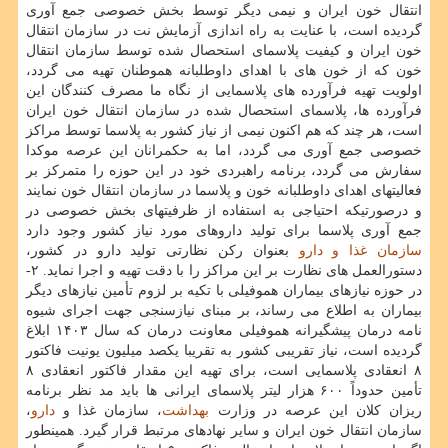
انتقال خون ایران و نیمی دیگر توسط بخش خصوصی جمع آوری
گردیده است، با عنایت به راه اندازی آزمایش نت در سازمان انتقال
خون ایران و کیفیت پلاسمای استحصال شده توسط سازمان انتقال
خون که از خون های با اهدای داوطلبانه هموطنان تهیه می گردد،
اولویت تهیه فرآورده های پلاسمایی از نگاه ما مصرف کنندگان این
فرآورده ها، پلاسمای استحصال شده در سازمان انتقال خون ایران
است، هر چند که هم اکنون نیمی از نیاز کشور به پلاسما توسط مراکز
خصوصی جمع آوری می گردد، اما به حکمرانان این عرصه موکدا
سفارش می گردد، برنامه راهبردی خود در این حوزه را متمرکز بر
فعالیتهای اهدای داوطلبانه خون و پلاسما در سازمان انتقال خون نمایند
و درصورتیکه احتیاجی به استفاده از ظرفیتهای بخش خصوصی در
جمع آوری پلاسما برای تولید داروهای مورد نیاز کشور وجود دارد
سازمان غذا و دارو
بعنوان رکن نظارتی تولید دارو در کشور،
دستورالعمل های نظارت بر این مراکز را با دقت تهیه و اجرا نماید. ۲-
در حوزه نیازهای بیماران هموفیلی با تکیه بر لزوم تأمین نیازهای دیگر
بیماران به اطلاع می رساند، بر مبنای نیازسنجی جهت اجرای شیوه
نامه درمان پیشگیرانه هموفیلی معاونت درمان که سال ۱۴۰۳ ابلاغ
گردیده است، نیاز تقریبی کشور به تقریبا یکصد میلیون یونیت فاکتور
۸ انعقادی پلاسمایی است، برای تهیه این مقدار فاکتور انعقادی ۸
تأمین حدوداً ۶۰۰ هزار لیتر پلاسمای ایرانی ها باید مد نظر برنامه
ریزان کلان این عرصه در وزارت
بهداشت
، سازمان غذا و
دارو
،
سازمان انتقال خون ایران و سایر نهادهای مرتبط قرار گیرد. همینطور