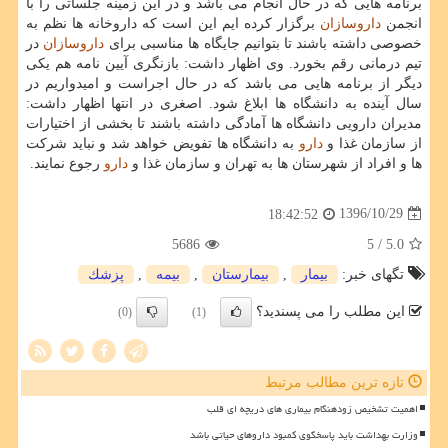
برنامه هایی كه در حال انجام می باشد و در این زمینه جلساتی را با
انجمن
داروسازان
برگزار كرده ایم این است كه داروخانه ها نظم به
خصوصی داشته باشند تا بتوانیم جایگاه ها مناسبی برای
داروسازان
در
تیم درمانی رقم بخورد. وی اظهار داشت: بازنگری آیین نامه هم یكی
دیگر از برنامه هایی می باشد كه در حال اجراست و امیدواریم در
سال آینده به دانشگاه ها ابلاغ شود. اصغری در انتها اظهار داشت:
مدیران دارویی دانشگاه ها آمادگی داشته باشند تا بخشی از اختیارات
از سازمان غذا و
دارو
به دانشگاه ها تفویض خواهد شد و نباید شركت
ها و افراد از شهرستان ها به تهران و سازمان غذا و
دارو
رجوع نمایند.
1396/10/29
18:42:52
5686
/ 5
5.0
تگهای خبر:
بیمار
,
بیمارستان
,
بیمه
,
پزشك
این مطلب را می پسندید؟
(0)
(1)
تازه ترین مطالب مرتبط
اهمیت تشخیص زودهنگام بیماری های دریچه ای قلب
وزارت بهداشت باید پاسخگوی کمبود داروهای حیاتی باشد