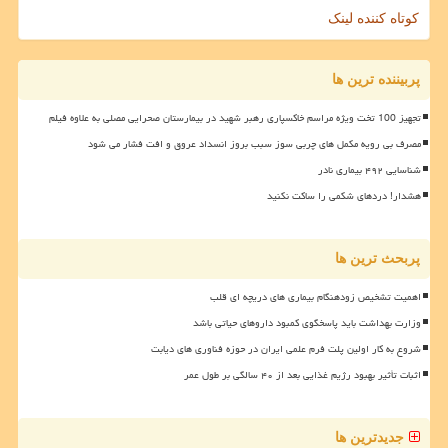
کوتاه کننده لینک
پربیننده ترین ها
تجهیز 100 تخت ویژه مراسم خاکسپاری رهبر شهید در بیمارستان صحرایی مصلی به علاوه فیلم
مصرف بی رویه مکمل های چربی سوز سبب بروز انسداد عروق و افت فشار می شود
شناسایی ۴۹۲ بیماری نادر
هشدار! دردهای شکمی را ساکت نکنید
پربحث ترین ها
اهمیت تشخیص زودهنگام بیماری های دریچه ای قلب
وزارت بهداشت باید پاسخگوی کمبود داروهای حیاتی باشد
شروع به کار اولین پلت فرم علمی ایران در حوزه فناوری های دیابت
اثبات تأثیر بهبود رژیم غذایی بعد از ۴۰ سالگی بر طول عمر
جدیدترین ها