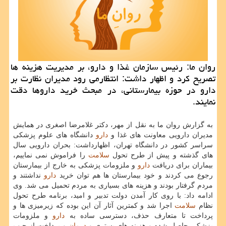
روان ما: رئیس سازمان غذا و دارو، بر مدیریت هزینه ها
تصریح كرد و اظهار داشت: انتظارمی رود مدیران نظارت بر
دارو در حوزه بیمارستانی، در مبحث خرید داروها دقت
نمایند.
به گزارش روان ما به نقل از مهر، دكتر غلامرضا اصغری در همایش
مدیران دارویی معاونت های غذا و
دارو
دانشگاه های علوم پزشكی
سراسر كشور در دانشگاه تهران، اظهارداشت: بحران دارویی سال
های گذشته و پیش از طرح تحول
سلامت
را فراموش نمی نماییم،
بیماران برای دریافت
دارو
و ملزومات پزشكی به خارج از بیمارستان
رجوع می كردند و خود بیمارستان ها هم توان خرید
دارو
نداشتند و
مردم گرفتار بودند و هزینه های بسیاری به مردم تحمیل می شد. وی
ادامه داد: با روی كار آمدن دولت تدبیر و امید، برنامه طرح تحول
نظام
سلامت
اجرا شد و كمترین آثار آن این بوده كه زیرمیزی ها و
پرداخت تا متعارف حذف، دسترسی ساده به
دارو
و ملزومات
پزشكی حاصل شده و هزینه های بستری و
درمان
و پرداخت از جیب