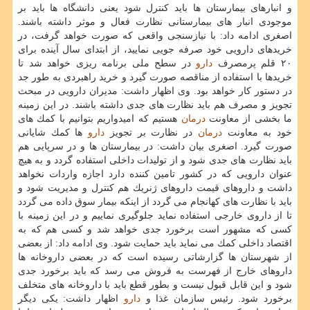
و انبارهای بیمارستان ها باید كنترل شود یعنی دانشگاه ها باید بر
موجودی انبار های بیمارستانی نظارت فعال و موثر داشته باشند.
اصغری ادامه داد: با نیازسنجی واقعی كه صورت خواهد گرفت، در
خریدهای دارویی خود صرفه جویی نمایید، از ابتدای سال آینده برای
۲۰ قلم پرمصرف
دارو
در سطح ملی برنامه ریزی خواهد شد تا
خریدها با استفاده از مناقصه صورت گیرد و خرید راهبردی به طور جد
در دستور كار خواهد بود. وی اظهار داشت: مدیران دارویی در مبحث
تجویز و مصرف هم باید نظارت های جدی داشته باشند. در این زمینه
ما بخشی از معاونت
درمان
هستیم كه امیدواریم بتوانیم با كمك های
خود به معاونت
درمان
در نظارت بر تجویز
دارو
ها كمك شایانی
صورت گیرد. اصغری بیان داشت: در بیمارستان ها و در سرپایی هم
باید نظارت های جدی شود و از تولیدات داخلی استفاده گردد و به هیچ
عنوان دارویی كه در كشور تامین كننده دارد اجازه واردات نخواهد
داشت و داروهای قیمت داروهای ژنریك هم كنترل و مدیریت شود و
باید با نظارت های كهانجام می گردد از اینكه بیمار سوق داده می گردد
تا از داروی خارجی استفاده نماید جلوگیری نماییم و در این زمینه با
كسی كه مشهور است برخورد جدی خواهد شد و كسی هم كه به
اقتصاد داخلی كمك می نماید باید حمایت شود. وی ادامه داد: از بعضی
از شهرستان ها گزارشاتی رسیده است كه در بعضی داروخانه ها
داروهای خارج از فهرست به فروش می رسد كه باید برخورد جدی
شود و این قابل قبول نیست و بطور قطع باید با داروخانه های متخلف
برخورد شود. رئیس سازمان غذا و
دارو
اظهار داشت: یكی دیگر