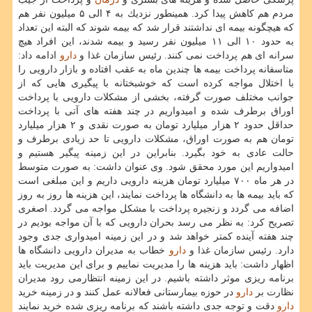
مردم هم كاهش پیدا كرد. همینطور نزدیك به ۴ الی ۵ میلیون نفر هم
كه هیچگونه بیمه ای نداشتند قرار شد كه بیمه شوند كه البته این تعداد
به حدود ۱۰ الی ۱۱ میلیون نفر رسید و بیمه شدند، این افراد هیچ
سرانه ای هم پرداخت نمی كنند. رئیس سازمان غذا و
دارو
ادامه داد:
متاسفانه پرداخت بیمه ها چندین ماه به عقب افتاده و بازار دارویی را
با اختلال مواجه كرده است كه خوشبختانه با پیگیری هایی كه از
جوانب مختلف صورت گرفته، بخشی از مشكلات دارویی با پرداخت
اوراق برطرف شده و امیدواریم در چند هفته های آتی با پرداخت
حداقل حدود ۲ هزار میلیارد تومان به صورت نقدی و ۲ هزار میلیارد
تومان هم به صورت اوراق، مشكلات دارویی تا حد زیادی برطرف و
حالت عادی به خود بگیرد. بنابراین در این زمینه پیگیر هستیم و
امیدواریم این مورد محقق شود. وی عنوان داشت: به صورت متوسط
در هر ماه ۷۰۰ میلیارد تومان هزینه دارویی داریم و این مبلغی است
كه باید بیمه ها به دانشگاه ها پرداخت نمایند، این هزینه ها روز به روز
اضافه می گردد و زنجیره پرداخت با مشكل مواجه می گردد. اصغری
تصریح كرد: به نظر می رسد بحران دارویی كه با آن مواجه بودیم در
چند هفته آینده كمتر خواهد شد و در این زمینه امیدواری جدی وجود
دارد. رئیس سازمان غذا و
دارو
خطاب به مدیران دارویی دانشگاه ها
اظهار داشت: باید هزینه ها را مدیریت نماییم و برای این مدیریت باید
برنامه ریزی موثر داشته باشیم. در این زمینه انتظارمی رود مدیران
نظارت بر
دارو
در حوزه بیمارستانی فعالانه عمل كنند و در زمینه خرید
دارو
دقت و توجه جدی داشته باشند كه برنامه ریزی شده خرید نمایند