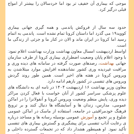
موجی که بیماری آن خفیف تر بود اما خردسالان را بیشتر از امواج
قبلی درگیر کرد.
حدود سه سال از فروکش پاندمی و همه گیری جهانی بیماری
کووید۱۹ می گذرد اما داستان کرونا تمام نشده است. پاندمی به اتمام
رسید اما کرونا در ایران ماند و الان در کنار ما و جزئی از زندگی ما
است.
اواسط اردیبهشت امسال معاون بهداشت وزارت بهداشت اعلام نمود:
با وجود اعلام پایان وضعیت اضطراری بیماری کرونا از طرف سازمان
جهانی
بهداشت
، رصدهای صورت گرفته در سامانه های دیده وری و
مراقبت غیردیده وری کشور نشاندهنده افزایش موارد مبتلاشدن به
ویروس کرونا در هفته های اخیر است. همین طور روند گردش
ویروس های تنفسی در کشور بازهم ادامه دارد.
معاون وزیر بهداشت ۱۶ اردیبهشت ۱۴۰۴ در نامه ای به دانشگاه های
علوم پزشکی سراسر کشور از آنان خواست با فعال کردن مراکز
دیده وری، پایش منظم وضعیت ویروس کرونا و آنفولانزا را در اماکن
عمومی، مدارس، زندان ها و آسایشگاه ها دنبال کنند و بر ترویج
فرهنگ خودمراقبتی در جامعه، استفاده از ماسک در اماکن عمومی
شلوغ و پر تجمع و
آموزش
عمومی بوسیله رسانه ها و مساجد درباره
ی رعایت آداب تنفسی برای پیشگیری و گسترش بیماری های تنفسی
تأکید نمود. او همینطور هشدار داد که در تجمعات گسترده داخلی و