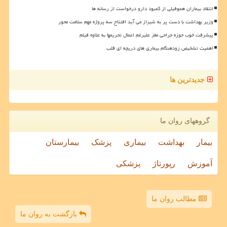
انتقاد بیماران هموفیلی از کمبود دارو درخواست از رسانه ها
وزیر بهداشت با دست پر به شیراز می آید افتتاح سه پروژه مهم سلامت محور
پیشرفت خوب حوزه جراحی مغز علیرغم اعمال تحریمها به علاوه فیلم
اهمیت تشخیص زودهنگام بیماری های دریچه ای قلب
جدیدترین ها
گروههای روان ما
بیمار
بهداشت
بیماری
پزشک
بیمارستان
آموزش
رپورتاژ
پزشکی
مطالب روان ما
بازگشت به روان ما