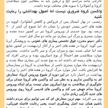
خارجی مانند مراسم حج و اربعین باید به مطالبی چون مبتلاشدن
کرونا و آنفولانزا با سویه های مختلف توجه داشت.
واکسن کرونا ضروری نیست اما اصول بهداشتی را رعایت
کنید
رئیسی: در بهار امسال پس از فروکش و کاهش آنفلوانزا، کووید در
هفته های اخیر بیشتر خودش را نشان داد اما شیوع آن کمتر از ۲۰
درصد بود. نوع جدیدی از ویروس کرونا نیز در کشور دیده نشده و
موارد بستری و مرگ این بیماری نیز مانند دو سال قبل است
دکتر «مینو محرز» فوق تخصص بیماری های عفونی
به پژوهشگر ایرنا
می گوید: کرونا در هفته های اخیر و از آغاز اردیبهشت در کشور شایع
شد اما خیلی شدید نبود و میزان مرگ و میر بالایی نداشت. بیشترین
موارد مبتلاشدن هم احتمالاً از نوع امیکرون بوده و برخی افراد که
بیماری های زمینه ای داشته اند به نوع شدید این بیماری مبتلا شدند و
اردیبهشت ماه موارد بستری ناشی از مبتلاشدن به کرونا در بیمارستان
ها افزایش یافت. آمار موارد مرگ کرونا در هفته های اخیر را وزارت
بهداشت در اختیار دارد.
در این دوره از شیوع ویروس کرونا، سفارش
ای به واکسن نداریم و به نظر می آید واکسن های کرونا چندان برای
جلوگیری از مبتلاشدن به نوع امیکرون موثر نیست برای اینکه ویروس
کرونا مدام جهش می کند و واکسن های قدیمی کرونا روی ویروس
های جدید کارآیی زیادی ندارد.
وی می افزاید:
مهم ترین سفارش ای که می توانیم برای مردم داشته
باشیم همان سه اصل پیشگیری است یعنی رعایت فاصله فیزیکی،