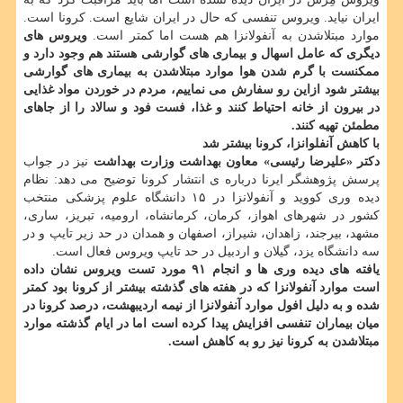
ایران نیاید. ویروس تنفسی که حال در ایران شایع است. کرونا است.
موارد مبتلاشدن به آنفولانزا هم هست اما کمتر است.
ویروس های
دیگری که عامل اسهال و بیماری های گوارشی هستند هم وجود دارد و
ممکنست با گرم شدن هوا موارد مبتلاشدن به بیماری های گوارشی
بیشتر شود ازاین رو سفارش می نماییم، مردم در خوردن مواد غذایی
در بیرون از خانه احتیاط کنند و غذا، فست فود و سالاد را از جاهای
مطمئن تهیه کنند.
با کاهش آنفلوانزا، کرونا بیشتر شد
دکتر «علیرضا رئیسی» معاون بهداشت وزارت بهداشت
نیز در جواب
پرسش پژوهشگر ایرنا درباره ی انتشار کرونا توضیح می دهد: نظام
دیده وری کووید و آنفولانزا در ۱۵ دانشگاه علوم پزشکی منتخب
کشور در شهرهای اهواز، کرمان، کرمانشاه، ارومیه، تبریز، ساری،
مشهد، بیرجند، زاهدان، شیراز، اصفهان و همدان در حد زیر تایپ و در
سه دانشگاه یزد، گیلان و اردبیل در حد تایپ ویروس فعال است.
یافته های دیده وری ها و انجام ۹۱ مورد تست ویروس نشان داده
است موارد آنفولانزا که در هفته های گذشته بیشتر از کرونا بود کمتر
شده و به دلیل افول موارد آنفولانزا از نیمه اردیبهشت، درصد کرونا در
میان بیماران تنفسی افزایش پیدا کرده است اما در ایام گذشته موارد
مبتلاشدن به کرونا نیز رو به کاهش است.