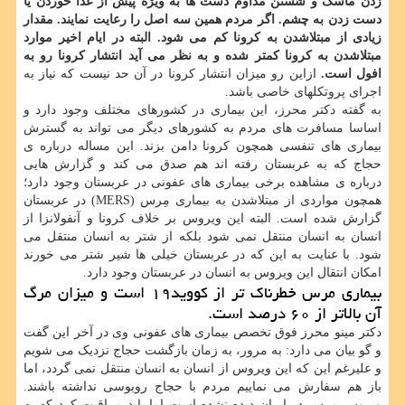
زدن ماسک و شستن مداوم دست ها به ویژه پیش از غذا خوردن یا
دست زدن به چشم. اگر مردم همین سه اصل را رعایت نمایند. مقدار
زیادی از مبتلاشدن به کرونا کم می شود. البته در ایام اخیر موارد
مبتلاشدن به کرونا کمتر شده و به نظر می آید انتشار کرونا رو به
افول است.
ازاین رو میزان انتشار کرونا در آن حد نیست که نیاز به
اجرای پروتکلهای خاصی باشد.
به گفته دکتر محرز، این بیماری در کشورهای مختلف وجود دارد و
اساسا مسافرت های مردم به کشورهای دیگر می تواند به گسترش
بیماری های تنفسی همچون کرونا دامن بزند. این مساله درباره ی
حجاج که به عربستان رفته اند هم صدق می کند و گزارش هایی
درباره ی مشاهده برخی بیماری های عفونی در عربستان وجود دارد؛
همچون مواردی از مبتلاشدن به بیماری مِرس (MERS) در عربستان
گزارش شده است. البته این ویروس بر خلاف کرونا و آنفولانزا از
انسان به انسان منتقل نمی شود بلکه از شتر به انسان منتقل می
شود. با عنایت به این که در عربستان خیلی ها شیر شتر می خورند
امکان انتقال این ویروس به انسان در عربستان وجود دارد.
بیماری مرس خطرناک تر از کووید۱۹ است و میزان مرگ
آن بالاتر از ۶۰ درصد است.
دکتر مینو محرز فوق تخصص بیماری های عفونی وی در آخر این گفت
و گو بیان می دارد: به مرور، به زمان بازگشت حجاج نزدیک می شویم
و علیرغم این که این ویروس از انسان به انسان منتقل نمی گردد، اما
باز هم سفارش می نماییم مردم با حجاج روبوسی نداشته باشند.
ویروس مِرس در ایران دیده نشده است اما باید مراقبت کرد که به