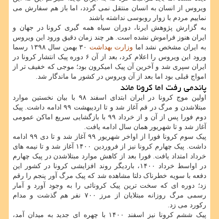
ویروس از انسان به انسان منتقل نمی گردد، اما باز هم سفارش می
نماییم مردم با زوار روبوسی نداشته باشند
به گزارش پژوهش ایرنا، دوران سیاه همه گیری کرونا در جهان و
ایران هنوز فراموش نشده است. هر چند زمان دقیق ورود این ویروس
به ایران مشخص نشد اما
وزارت بهداشت
۳۰ بهمن سال ۱۳۹۸ رسما
ورود این ویروس را اعلام کرد، بعد از آن ۶ دوره پیک انتشار کرونا در
ایران سپری شد و آخرین آن پیک امیکرون بود؛ موجی که خفیف تر از
امواج قبلی بود اما بعد از آن ویروس در کشور ما ماندگار شد.
پاندمی رفت اما کرونا ماند
اولین موج کرونا در ایران ابتدای اسفند ۹۸ با بیان نخستین موارد
مبتلاشدن و مرگ در قم آغاز شد و تا اردیبهشت ۹۹ ادامه داشت. پیک
دوم فورا پس از آن و از خرداد ۹۹ با بازگشایی سریع اماکن عمومی
آغاز شد و تا شهریور همان سال ادامه یافت.
پیک سوم کرونا فورا از اواخر شهریور ۹۹ آغاز شد و تا دی ۹۹ ادامه
داشت. پیک چهارم کرونا نیز از فروردین ۱۴۰۰ آغاز شد و تا نیمه های
خرداد امتداد یافت. فورا بعد از کاهش موارد مبتلاشدن در پیک چهارم
در اواسط خرداد ۱۴۰۰، باردیگر روند افزایشی کرونا در کشور این
دفعه با سویه خطرناک دلتا مشاهده شد که پیک مرگ آور پنجم را رقم
زد؛ دوره ای که سخت ترین پیک کرونائی را به وجود آورد و آمار
رسمی مرگ روزانه مبتلایان از مرز ۷۰۰ نفر هم گذشت و مدام
رکورد می زد.
پیک ششم کرونا نیز اسفند ۱۴۰۰ با چهره ای جدید به میدان آمد،