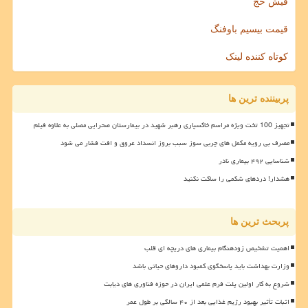
فیش حج
قیمت بیسیم باوفنگ
کوتاه کننده لینک
پربیننده ترین ها
تجهیز 100 تخت ویژه مراسم خاکسپاری رهبر شهید در بیمارستان صحرایی مصلی به علاوه فیلم
مصرف بی رویه مکمل های چربی سوز سبب بروز انسداد عروق و افت فشار می شود
شناسایی ۴۹۲ بیماری نادر
هشدار! دردهای شکمی را ساکت نکنید
پربحث ترین ها
اهمیت تشخیص زودهنگام بیماری های دریچه ای قلب
وزارت بهداشت باید پاسخگوی کمبود داروهای حیاتی باشد
شروع به کار اولین پلت فرم علمی ایران در حوزه فناوری های دیابت
اثبات تأثیر بهبود رژیم غذایی بعد از ۴۰ سالگی بر طول عمر