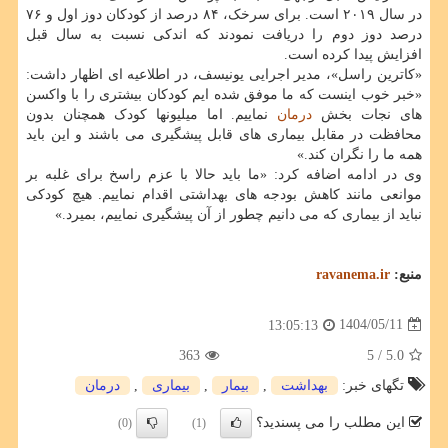
در سال ۲۰۱۹ است. برای سرخک، ۸۴ درصد از کودکان دوز اول و ۷۶
درصد دوز دوم را دریافت نمودند که اندکی نسبت به سال قبل
افزایش پیدا کرده است.
«کاترین راسل»، مدیر اجرایی یونیسف، در اطلاعیه ای اظهار داشت:
«خبر خوب اینست که ما موفق شده ایم کودکان بیشتری را با واکسن
های نجات بخش
درمان
نماییم. اما میلیونها کودک همچنان بدون
محافظت در مقابل بیماری های قابل پیشگیری می باشند و این باید
همه ما را نگران کند.»
وی در ادامه اضافه کرد: «ما باید حالا با عزم راسخ برای غلبه بر
موانعی مانند کاهش بودجه های بهداشتی اقدام نماییم. هیچ کودکی
نباید از بیماری که می دانیم چطور از آن پیشگیری نماییم، بمیرد.»
منبع:
ravanema.ir
1404/05/11
13:05:13
363
/ 5
5.0
تگهای خبر:
بهداشت
,
بیمار
,
بیماری
,
درمان
این مطلب را می پسندید؟
(0)
(1)