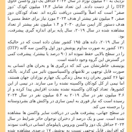
نزدیک به ۲۰ میلیون نوزاد در سال ۲۰۲۴ حداقل یک دوز واکسن حاوی
DTP را از دست دادند. این تعداد شامل ۱۴.۳ میلیون کودک "دوز
صفر" است که اصلاً واکسنی دریافت نکرده اند. تعداد کودکان دوز
صفر، ۴ میلیون نفر بیشتر از هدف ۲۰۲۴ مورد نیاز برای حفظ مسیر با
هدف دستور کار ایمن سازی ۲۰۳۰ و ۱.۴ میلیون نفر بیشتر از تعداد
مشاهده شده در سال ۲۰۱۹، سال پایه برای اندازه گیری پیشرفت،
بود.
از سال ۲۰۱۹، داده های ۱۹۵ کشور نشان داده است که در حالیکه
۱۳۱ کشور به صورت مداوم پوشش دوز اول واکسن سه گانه (DTP)
را در سطح بالایی حفظ نموده اند (۹۰ درصد یا بیشتر)، پیشرفت کمی
در گسترش این گروه وجود داشته است.
یونیسف خاطرنشان می کند که درگیری ها و بحران های انسانی به
صورت قابل توجهی بر تلاشهای واکسیناسیون تاثیر می گذارند. باآنکه
تنها ۲۶ کشور بحران زده محل زندگی یک چهارم نوزادان جهان هستند،
اما نیمی از کل کودکان واکسینه نشده را می سازند. در نیمی از این
کشورها، تعداد کودکان واکسینه نشده بشدت افزایش پیدا کرده و از
۳.۶ میلیون نفر در سال ۲۰۱۹ به ۵.۴ میلیون نفر در سال ۲۰۲۴
رسیده است که نیاز فوری به ایمن سازی در واکنش های بشردوستانه
را برجسته می کند.
در سطح جهانی، پیشرفت هایی در دریافت سایر واکسن ها مشاهده
شده است. سی و یک درصد از دختران نوجوان حائز شرایط در سال
۲۰۲۴ حداقل یک دوز واکسن ویروس پاپیلومای انسانی دریافت نمودند
که افزایش قابل توجهی نسبت به پوشش ۱۷ درصدی مشاهده شده