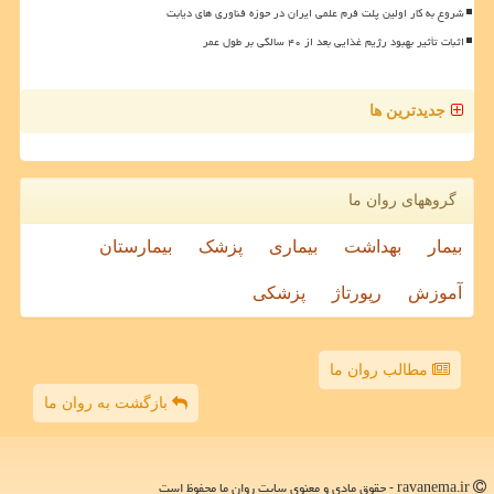
شروع به کار اولین پلت فرم علمی ایران در حوزه فناوری های دیابت
اثبات تأثیر بهبود رژیم غذایی بعد از ۴۰ سالگی بر طول عمر
جدیدترین ها
گروههای روان ما
بیمار
بهداشت
بیماری
پزشک
بیمارستان
آموزش
رپورتاژ
پزشکی
مطالب روان ما
بازگشت به روان ما
ravanema.ir - حقوق مادی و معنوی سایت روان ما محفوظ است