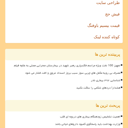
طراحی سایت
فیش حج
قیمت بیسیم باوفنگ
کوتاه کننده لینک
پربیننده ترین ها
تجهیز 100 تخت ویژه مراسم خاکسپاری رهبر شهید در بیمارستان صحرایی مصلی به علاوه فیلم
مصرف بی رویه مکمل های چربی سوز سبب بروز انسداد عروق و افت فشار می شود
شناسایی ۴۹۲ بیماری نادر
هشدار! دردهای شکمی را ساکت نکنید
پربحث ترین ها
اهمیت تشخیص زودهنگام بیماری های دریچه ای قلب
وزارت بهداشت باید پاسخگوی کمبود داروهای حیاتی باشد