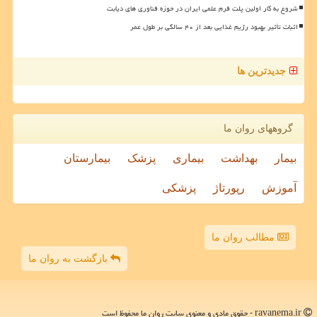
شروع به کار اولین پلت فرم علمی ایران در حوزه فناوری های دیابت
اثبات تأثیر بهبود رژیم غذایی بعد از ۴۰ سالگی بر طول عمر
جدیدترین ها
گروههای روان ما
بیمار
بهداشت
بیماری
پزشک
بیمارستان
آموزش
رپورتاژ
پزشکی
مطالب روان ما
بازگشت به روان ما
ravanema.ir - حقوق مادی و معنوی سایت روان ما محفوظ است