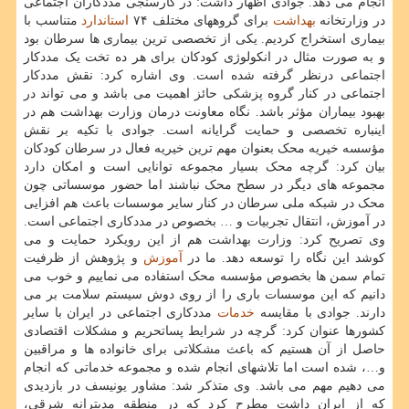
انجام می دهد. جوادی اظهار داشت: در کارسنجی مددکاران اجتماعی
در وزارتخانه
بهداشت
برای گروههای مختلف ۷۴
استاندارد
متناسب با
بیماری استخراج کردیم. یکی از تخصصی ترین بیماری ها سرطان بود
و به صورت مثال در انکولوژی کودکان برای هر ده تخت یک مددکار
اجتماعی درنظر گرفته شده است. وی اشاره کرد: نقش مددکار
اجتماعی در کنار گروه پزشکی حائز اهمیت می باشد و می تواند در
بهبود بیماران مؤثر باشد. نگاه معاونت درمان وزارت بهداشت هم در
اینباره تخصصی و حمایت گرایانه است. جوادی با تکیه بر نقش
مؤسسه خیریه محک بعنوان مهم ترین خیریه فعال در سرطان کودکان
بیان کرد: گرچه محک بسیار مجموعه توانایی است و امکان دارد
مجموعه های دیگر در سطح محک نباشند اما حضور موسساتی چون
محک در شبکه ملی سرطان در کنار سایر موسسات باعث هم افزایی
در آموزش، انتقال تجربیات و … بخصوص در مددکاری اجتماعی است.
وی تصریح کرد: وزارت بهداشت هم از این رویکرد حمایت و می
کوشد این نگاه را توسعه دهد. ما در
آموزش
و پژوهش از ظرفیت
تمام سمن ها بخصوص مؤسسه محک استفاده می نماییم و خوب می
دانیم که این موسسات باری را از روی دوش سیستم سلامت بر می
دارند. جوادی با مقایسه
خدمات
مددکاری اجتماعی در ایران با سایر
کشورها عنوان کرد: گرچه در شرایط پساتحریم و مشکلات اقتصادی
حاصل از آن هستیم که باعث مشکلاتی برای خانواده ها و مراقبین
و…، شده است اما تلاشهای انجام شده و مجموعه خدماتی که انجام
می دهیم مهم می باشد. وی متذکر شد: مشاور یونیسف در بازدیدی
که از ایران داشت مطرح کرد که در منطقه مدیترانه شرقی،