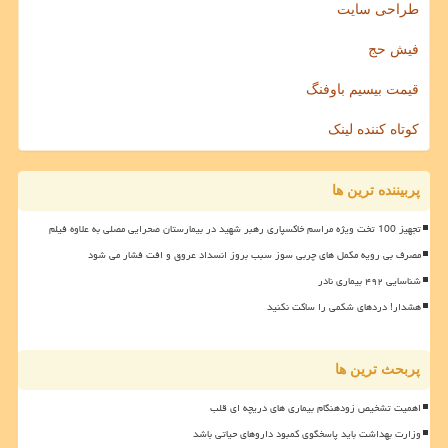
طراحی سایت
فیش حج
قیمت بیسیم باوفنگ
کوتاه کننده لینک
پربیننده ترین ها
تجهیز 100 تخت ویژه مراسم خاکسپاری رهبر شهید در بیمارستان صحرایی مصلی به علاوه فیلم
مصرف بی رویه مکمل های چربی سوز سبب بروز انسداد عروق و افت فشار می شود
شناسایی ۴۹۲ بیماری نادر
هشدار! دردهای شکمی را ساکت نکنید
پربحث ترین ها
اهمیت تشخیص زودهنگام بیماری های دریچه ای قلب
وزارت بهداشت باید پاسخگوی کمبود داروهای حیاتی باشد