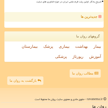
شروع به کار اولین پلت فرم علمی ایران در حوزه فناوری های دیابت
جدیدترین ها
گروههای روان ما
بیمار
بهداشت
بیماری
پزشک
بیمارستان
آموزش
رپورتاژ
پزشکی
مطالب روان ما
بازگشت به روان ما
ravanema.ir - حقوق مادی و معنوی سایت روان ما محفوظ است
روان ما