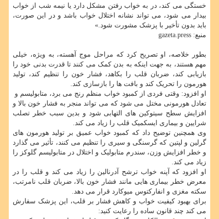
خستگی می کند، در به خواب رفتن مشکل دارد یا نیمه شب از خواب
بیدار می شود، می تواند نشانه اختلال خواب باشد و در این صورت،
باید بدون تأخیر با پزشک مشورت شود.»
منبع: gazeta.press
بطور خلاصه، او تصریح کرد که مراحل موج آهسته، به ویژه، خیلی
مهم هستند، به جهت اینکه به بدن کمک می کنند تا قدرت بدنی خود را
بازیابی کند، ضربان قلب را بکاهد، فشار خون را تنظیم کند، تولید
هورمون را تحریک کند و بافت ها را بازسازی کند.
او افزود: وقتی فردی از کمبود خواب منظم رنج می برد، متابولیسم و ​​​​
تعادل هورمونی مختل می شود که می تواند منجر به فشار خون بالا و
افزایش سطح سیتوکین های التهابی شود و بدین سبب خطر تصلب
شرایین و بیماری ایسکمیک قلب را زیاد می کند.
وی همچنین توضیح داد که کمبود خواب عمیق بر تولید هورمون های
گرلین و لپتین که گرسنگی و سیری را تنظیم می کنند، تأثیر می گذارد
و خطر افزایش وزن، سندرم متابولیک و اختلال در متابولیسم گلوکز را
زیاد می کند.
او افزود که آپنه خواب ترشح آدرنالین را زیاد می کند و قلب را در
معرض خطر بیماری هایی مانند فشار خون بالا، ضربان قلب نامرتب،
سکته مغزی و انفارکتوس میوکارد قرار می دهد.
برای بهبود کیفیت خواب و کاهش فشار بر قلب، این پزشک سفارش
می کند چند قانون ساده را رعایت کنید: