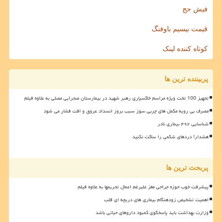
فیش حج
قیمت بیسیم باوفنگ
کوتاه کننده لینک
پربیننده ترین ها
تجهیز 100 تخت ویژه مراسم خاکسپاری رهبر شهید در بیمارستان صحرایی مصلی به علاوه فیلم
مصرف بی رویه مکمل های چربی سوز سبب بروز انسداد عروق و افت فشار می شود
شناسایی ۴۹۲ بیماری نادر
هشدار! دردهای شکمی را ساکت نکنید
پربحث ترین ها
پیشرفت خوب حوزه جراحی مغز علیرغم اعمال تحریمها به علاوه فیلم
اهمیت تشخیص زودهنگام بیماری های دریچه ای قلب
وزارت بهداشت باید پاسخگوی کمبود داروهای حیاتی باشد