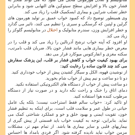
فشار خون بالا و افزایش سطح سیتوکین های التهابی شود و بنابراین
خطر تصلب شرایین و بیماری ایسکمیک قلب را زیاد می کند.
وی همینطور توضیح داد که کمبود خواب عمیق بر تولید هورمون های
گرلین و لپتین که گرسنگی و سیری را تنظیم می کنند، تاثیر می گذارد
و خطر افزایش وزن، سندرم متابولیک و
اختلال
در متابولیسم گلوکز را
زیاد می کند.
او افزود که آپنه خواب ترشح آدرنالین را زیاد می کند و قلب را در
معرض خطر بیماری هایی مانند فشار خون بالا، ضربان قلب نامرتب،
سکته مغزی و انفارکتوس میوکارد قرار می دهد.
برای بهبود کیفیت خواب و کاهش فشار بر قلب، این پزشک سفارش
می کند چند قانون ساده را رعایت کنید:
از نوشیدن قهوه، الکل و سیگار کشیدن پیش از خواب خودداری کنید.
دو تا دو ساعت و نیم پیش از خواب شام بخورید.
دو ساعت پیش از خواب از دستگاه های الکترونیکی استفاده نکنید.
دمای اتاق را خنک و راحت نگه دارید و در صورت نیاز از دستگاه
مرطوب کننده هوا استفاده کنید.
او تاکید کرد: «خواب سالم فقط استراحت نیست؛ بلکه یک عامل
حیاتی در طول عمر و سلامت قلب است، برای اینکه به تنظیم فشار
خون، تقویت ایمنی و بهبود خلق و خو و عملکرد شناختی کمک می
نماید. بنابراین، توجه به کیفیت خواب باید قسمتی از پیش گیری از
بیماریهای قلبی و سایر بیماری ها باشد. از تمام مهم تر، مشکلات
مزمن خواب نباید نادیده گرفته شود. اگر فردی بامداد ها احساس