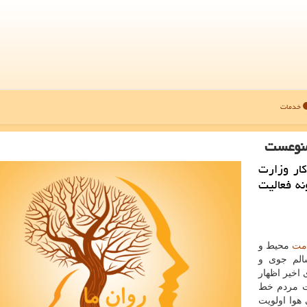
خدمات
منوعست
ار وزارت
ه فعالیت
مت
محیط و
الم جوی و
 اخیر اظهار
ت مردم خط
هوا اولویت