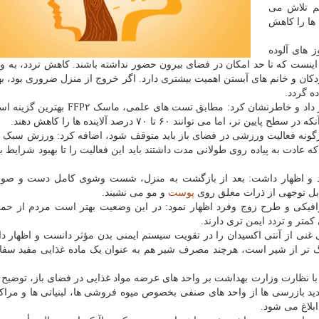
م تلاش می
 ها را کاهش
 های آلوده
 اینست که تا حد امکان در فضای بیرون حضور نداشته باشند. کاهش تردد، به وی
دکان و خانم های آبستن اهمیت بیشتری دارد. اگر خروج از منزل ضروری بود، ب
ه گردد.
فرهادی اولویت استفاده از ماسک FFP۲ را مورد تاکید قرار داد و خاطرنشان کرد: مطابق تست
ونه فعالیت ورزشی در فضای باز باید متوقف شود، اضافه کرد: ورزش سبک 
ادت به پیاده روی طولانی مدت داشتند باید این فعالیت را تا بهبود شرایط ب
د و اظهار داشت: بعد از بازگشت به منزل، شست وشوی کامل دست و صور
ل توجهی از ذرات معلق روی
پوست
و مو می نشیند.
افیکی و طرح زوج وفرد اظهار نمود: در این وضعیت بهتر است مردم از حم
متر و تردد ایمن تری دارند.
غنی از آنتی اکسیدان را در تقویت سیستم ایمنی بدن مؤثر دانست و اظهار د
نگ تر از شیر است، هرچند مصرف شیر هم به عنوان یک ماده غذایی مفید س
 نظارت وزارت بهداشت بر واحد های عرضه مواد غذایی در فضای باز، توضیح د
دید بازرسی ها از واحد های صنفی بخصوص میوه فروشی ها، لبنیاتی ها و مرا
بلاغ می شود.