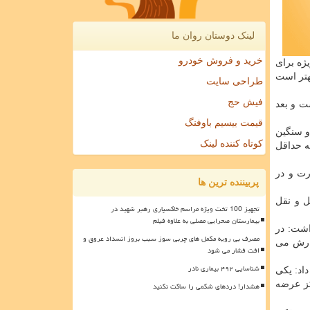
لینک دوستان روان ما
خرید و فروش خودرو
ژه برای
هتر است
طراحی سایت
فیش حج
 های علمی، ماسک FFP۲ بهترین گزینه است و بعد
قیمت بیسیم باوفنگ
و سنگین
کوتاه کننده لینک
ه حداقل
ت و در
پربیننده ترین ها
ل و نقل
تجهیز 100 تخت ویژه مراسم خاکسپاری رهبر شهید در
بیمارستان صحرایی مصلی به علاوه فیلم
اشت: در
مصرف بی رویه مکمل های چربی سوز سبب بروز انسداد عروق و
فارش می
افت فشار می شود
شناسایی ۴۹۲ بیماری نادر
اد: یکی
کز عرضه
هشدار! دردهای شکمی را ساکت نکنید