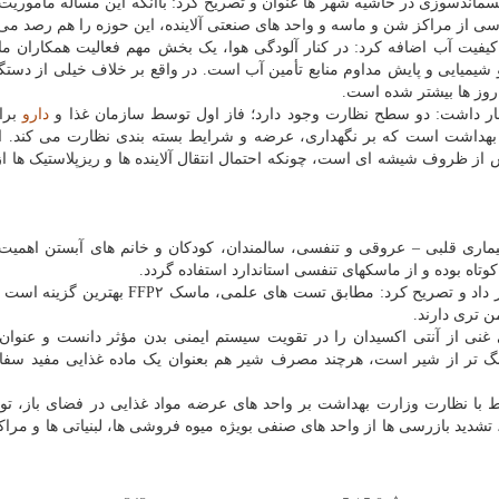
ماندسوزی در حاشیه شهر ها عنوان و تصریح کرد: باآنکه این مساله مأموریت
رسی از مراکز شن و ماسه و واحد های صنعتی آلاینده، این حوزه را هم رصد می
کیفیت آب اضافه کرد: در کنار آلودگی هوا، یک بخش مهم فعالیت همکاران م
شیمیایی و پایش مداوم منابع تأمین آب است. در واقع بر خلاف خیلی از دستگاه
 روز ها بیشتر شده است.
هار داشت: دو سطح نظارت وجود دارد؛ فاز اول توسط سازمان غذا و
دارو
برا
بهداشت است که بر نگهداری، عرضه و شرایط بسته بندی نظارت می کند. ا
 ظروف شیشه ای است، چونکه احتمال انتقال آلاینده ها و ریزپلاستیک ها 
ماری قلبی – عروقی و تنفسی، سالمندان، کودکان و خانم های آبستن اهمیت
وتاه بوده و از ماسکهای تنفسی استاندارد استفاده گردد.
فرهادی اولویت استفاده از ماسک FFP۲ را مورد تأکید قرار داد و تصریح کرد: مطابق تست های علم
غنی از آنتی اکسیدان را در تقویت سیستم ایمنی بدن مؤثر دانست و عنوان 
رنگ تر از شیر است، هرچند مصرف شیر هم بعنوان یک ماده غذایی مفید س
با نظارت وزارت بهداشت بر واحد های عرضه مواد غذایی در فضای باز، توض
 تشدید بازرسی ها از واحد های صنفی بویژه میوه فروشی ها، لبنیاتی ها و مرا