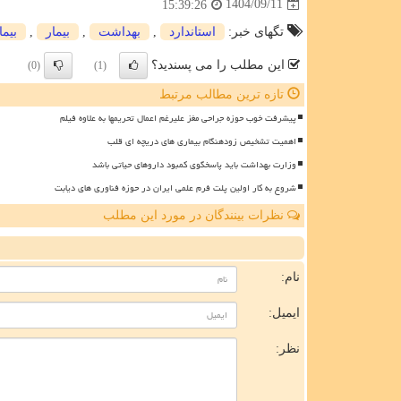
1404/09/11
15:39:26
تگهای خبر:
استاندارد
,
بهداشت
,
بیمار
,
بیم
این مطلب را می پسندید؟
(0)
(1)
تازه ترین مطالب مرتبط
پیشرفت خوب حوزه جراحی مغز علیرغم اعمال تحریمها به علاوه فیلم
اهمیت تشخیص زودهنگام بیماری های دریچه ای قلب
وزارت بهداشت باید پاسخگوی کمبود داروهای حیاتی باشد
شروع به کار اولین پلت فرم علمی ایران در حوزه فناوری های دیابت
نظرات بینندگان در مورد این مطلب
ن
نام:
ایمیل:
نظر: