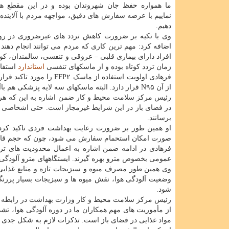
ما همواره حفظ جان شهروندان بوده و در این مقطع ه
نماییم با عرضه سفارش های دقیق، مواجهه مردم با آلاینده
دهیم.
وی با تکیه بر ضرورت کاهش تردد های غیرضروری در روز
اضافه کرد: مهم ترین کاری که مردم می توانند انجام دهند
افراد دارای بیماری قلبی – عروقی و تنفسی، سالمندان، کو
زمان تردد کوتاه بوده و از ماسکهای تنفسی
استاندارد
استفاد
از آن N۹۵ قرار دارد. البته ماسکهای سه لایه پزشکی هم باآنکه در سطح پایین تر، اما می توانند ۶۰ تا ۷۰ درصد آلاینده ها را کاهش دهند.
رئیس مرکز سلامت محیط و کار ضمن اشاره به این که هرگ
در فضای باز در این شرایط غیرمجاز است. حتی اشخاصی که ع
برسانند.
او همین طور بر ضرورت رعایت بهداشت فردی تاکید کر
صورت امکان استحمام سفارش می شود، چون که حجم قاب
فرهادی در ادامه ضمن اشاره به اعمال محدودیت های تر
عمومی بخصوص مترو بهره گیرند. ایستگاههای مترو آلودگی ک
وی همین طور مصرف میوه و سبزیجات تازه و منابع غذایی 
وضعیت آلودگی هوا، نقش میوه ها و سبزیجات بسیار پرر
شود.
رئیس مرکز سلامت محیط و کار وزارت بهداشت در رابطه با
از مأموریت های مهم همکاران ما در دوره آلودگی هوا، تش
مواد غذایی در فضای باز است. تذکرات لازم به شکل جدی ا