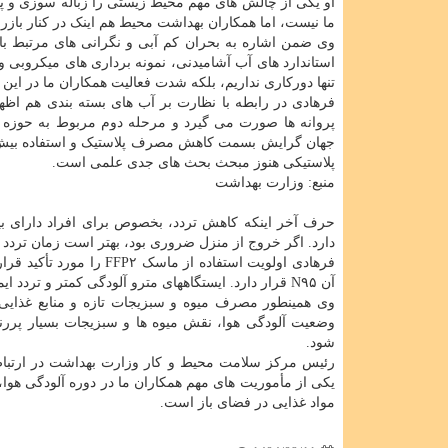
او یکی از چالش های مهم محیط زیستی را زباله سوزی و پس
ما نیست، اما همکاران بهداشت محیط هم اینک در کنار باز
وی ضمن اشاره به بحران کم آبی و نگرانی های مرتبط با
استاندارد های آب آشامیدنی، نمونه برداری های میکروبی و 
تنها دورکاری نداریم، بلکه شدت فعالیت همکاران ما در این
فرهادی در رابطه با نظارت بر آب های بسته بندی هم اظ
پروانه ها صورت می گیرد و مرحله دوم مربوط به حوزه 
جهان گرایش بسمت کاهش مصرف پلاستیک و استفاده بیش از
پلاستیکی هنوز مبحث بحث های جدی علمی است.
منبع: وزارت بهداشت
حرف آخر اینکه کاهش تردد، بخصوص برای افراد دارای بی
دارد. اگر خروج از منزل ضروری بود، بهتر است زمان تردد ک
آن N۹۵ قرار دارد. ایستگاههای مترو آلودگی کمتر و تردد ایمن تری دارند.
وی همینطور مصرف میوه و سبزیجات تازه و منابع غذایی 
وضعیت آلودگی هوا، نقش میوه ها و سبزیجات بسیار پر
شود.
رئیس مرکز سلامت محیط و کار وزارت بهداشت در ارتباط 
یکی از مأموریت های مهم همکاران ما در دوره آلودگی هوا،
مواد غذایی در فضای باز است.