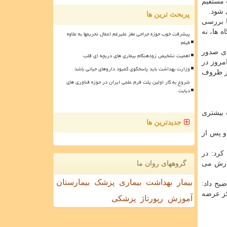
 مستقیم
 شود.
پربحث ترین ها
ا بررسی
 ها، نه
پیشرفت خوب حوزه جراحی مغز علیرغم اعمال تحریمها به علاوه
فیلم
ی صدور
اهمیت تشخیص زودهنگام بیماری های دریچه ای قلب
مروز در
وزارت بهداشت باید پاسخگوی کمبود داروهای حیاتی باشد
از ظروف
شروع به کار اولین پلت فرم علمی ایران در حوزه فناوری های
دیابت
 بیشتری
جدیدترین ها
ی، ماسک FFP۲ بهترین گزینه است و پس از
کرد: در
فارش می
گروههای روان ما
بیمار
بهداشت
بیماری
پزشک
بیمارستان
یح داد:
کز عرضه
آموزش
رپورتاژ
پزشکی