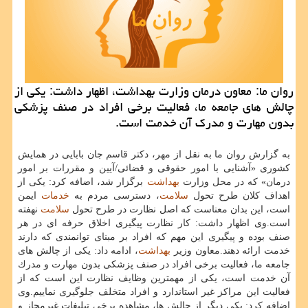
روان ما: معاون درمان وزارت بهداشت، اظهار داشت: یكی از
چالش های جامعه ما، فعالیت برخی افراد در صنف پزشكی
بدون مهارت و مدرك آن خدمت است.
به گزارش روان ما به نقل از مهر، دكتر قاسم جان بابایی در همایش
كشوری «آشنایی با امور حقوقی و قضائی/آیین و مقررات بر امور
درمان» كه در محل وزارت
بهداشت
برگزار شد، اضافه كرد: یكی از
اهداف كلان طرح تحول
سلامت
، دسترسی مردم به
خدمات
ایمن
است، این بدان معناست كه اصل نظارت در طرح تحول
سلامت
نهفته
است.وی اظهار داشت: كار نظارت پیگیری اخلاق حرفه ای در هر
صنف بوده و پیگیری این مهم كه افراد بر مبنای توانمندی كه دارند
خدمت ارائه دهند.معاون وزیر
بهداشت
، ادامه داد: یكی از چالش های
جامعه ما، فعالیت برخی افراد در صنف پزشكی بدون مهارت و مدرك
آن خدمت است، یكی از مهمترین وظایف نظارت این است كه از
فعالیت این مراكز غیر استاندارد و افراد متخلف جلوگیری نماییم.وی
اضافه كرد: یكی دیگر از چالش ها، مشاهده برخی تبلیغات غیرمجاز و