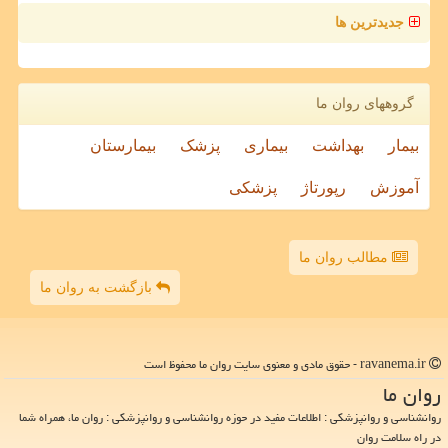
جدیدترین ها
گروههای روان ما
بیمار
بهداشت
بیماری
پزشک
بیمارستان
آموزش
رپورتاژ
پزشکی
مطالب روان ما
بازگشت به روان ما
ravanema.ir - حقوق مادی و معنوی سایت روان ما محفوظ است
روان ما
روانشناسی و روانپزشکی : اطلاعات مفید در حوزه روانشناسی و روانپزشکی : روان ما، همراه شما
در راه سلامت روان