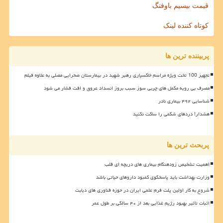
قیمت بیسیم باوفنگ
کوتاه کننده لینک
پربیننده ترین ها
تجهیز 100 تخت ویژه مراسم خاکسپاری رهبر شهید در بیمارستان صحرایی مصلی به علاوه فیلم
مصرف بی رویه مکمل های چربی سوز سبب بروز انسداد عروق و افت فشار می شود
شناسایی ۴۹۲ بیماری نادر
هشدار! دردهای شکمی را ساکت نکنید
پربحث ترین ها
اهمیت تشخیص زودهنگام بیماری های دریچه ای قلب
وزارت بهداشت باید پاسخگوی کمبود داروهای حیاتی باشد
شروع به کار اولین پلت فرم علمی ایران در حوزه فناوری های دیابت
اثبات تأثیر بهبود رژیم غذایی بعد از ۴۰ سالگی بر طول عمر