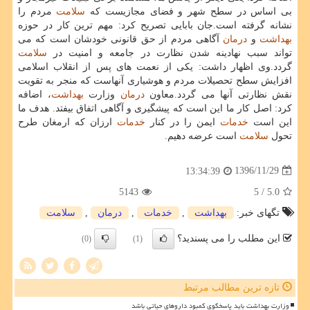
بی اساس در سطح شهر و فضای مجازیست كه
سلامت
مردم را
نشانه گرفته است.جان بابایی تصریح كرد: مهم ترین كار در حوزه
بهداشت
و
درمان
آگاهی مردم از حق قانونی خودشان است كه می
تواند سبب نهادینه شدن نظارت در جامعه و امنیت در
سلامت
گردد.وی اظهار داشت: یكی از نعمت های پس از انقلاب اسلامی
افزایش سطح تحصیلات مردم و هوشیاری آنهاست كه منجر به تقویت
نقش نظارتی آنها می گردد.معاون
درمان
وزارت
بهداشت
، اضافه
كرد: اصل كار ما این است كه پیشگیری و آگاهی اتفاق بیفتد. هدف ما
این است
خدمات
ایمن را در كنار
خدمات
ارزان كه ارمغان طرح
تحول
سلامت
است عرضه دهیم.
1396/11/29
13:34:39
5143
/ 5
5.0
تگهای خبر:
بهداشت
,
خدمات
,
درمان
,
سلامت
این مطلب را می پسندید؟
(0)
(1)
تازه ترین مطالب مرتبط
وزارت بهداشت باید پاسخگوی کمبود داروهای حیاتی باشد