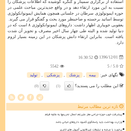
استفاده از برگزاری سمینار و كنگره كوشیده كه اطلاعات پزشكان را
نسبت به این مورد ارتقاء دهد و در واقع جدیدترین مباحث علمی در
حوزه ایمونولوژی سرطان در جلساتی همچون همایش ایمونوانكولوژی
توسط اساتید برجسته و صاحبنظر مورد بحث و گفتگو قرار می گیرند.
یعقوبی جویباری اظهار داشت: داروهای ایمونوانكولوژی ۸ است كه در
دنیا تولید شده و البته طی چهار سال اخیر مصرف و تجویز آن شدت
یافته است. بنابراین ارتقاء دانش پزشكان در این زمینه بسیار لزوم
دارد.
1396/12/01
16:30:52
5542
/ 5
5.0
تگهای خبر:
بیمه
,
پزشك
,
پزشكی
,
تولید
این مطلب را می پسندید؟
(0)
(1)
تازه ترین مطالب مرتبط
پیشرفت خوب حوزه جراحی مغز علیرغم اعمال تحریمها به علاوه فیلم
وزارت بهداشت باید پاسخگوی کمبود داروهای حیاتی باشد
برخورد با عرضه و تبلیغات غیرقانونی آمپول های لاغری