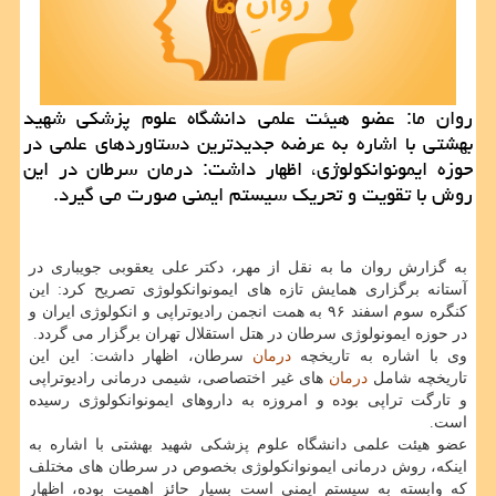
روان ما: عضو هیئت علمی دانشگاه علوم پزشكی شهید
بهشتی با اشاره به عرضه جدیدترین دستاوردهای علمی در
حوزه ایمونوانكولوژی، اظهار داشت: درمان سرطان در این
روش با تقویت و تحریك سیستم ایمنی صورت می گیرد.
به گزارش روان ما به نقل از مهر، دكتر علی یعقوبی جویباری در
آستانه برگزاری همایش تازه های ایمونوانكولوژی تصریح كرد: این
كنگره سوم اسفند ۹۶ به همت انجمن رادیوتراپی و انكولوژی ایران و
در حوزه ایمونولوژی سرطان در هتل استقلال تهران برگزار می گردد.
وی با اشاره به تاریخچه
درمان
سرطان، اظهار داشت: این این
تاریخچه شامل
درمان
های غیر اختصاصی، شیمی درمانی رادیوتراپی
و تارگت تراپی بوده و امروزه به داروهای ایمونوانكولوژی رسیده
است.
عضو هیئت علمی دانشگاه علوم پزشكی شهید بهشتی با اشاره به
اینكه، روش درمانی ایمونوانكولوژی بخصوص در سرطان های مختلف
كه وابسته به سیستم ایمنی است بسیار حائز اهمیت بوده، اظهار