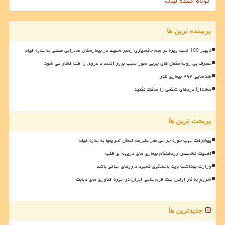
کوتاه کننده لینک
پربیننده ترین ها
تجهیز 100 تخت ویژه مراسم خاکسپاری رهبر شهید در بیمارستان صحرایی مصلی به علاوه فیلم
مصرف بی رویه مکمل های چربی سوز سبب بروز انسداد عروق و افت فشار می شود
شناسایی ۴۹۲ بیماری نادر
هشدار! دردهای شکمی را ساکت نکنید
پربحث ترین ها
پیشرفت خوب حوزه جراحی مغز علیرغم اعمال تحریمها به علاوه فیلم
اهمیت تشخیص زودهنگام بیماری های دریچه ای قلب
وزارت بهداشت باید پاسخگوی کمبود داروهای حیاتی باشد
شروع به کار اولین پلت فرم علمی ایران در حوزه فناوری های دیابت
جدیدترین ها