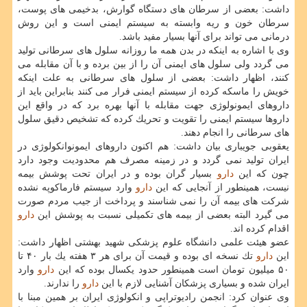
داشت: بعضی از سرطان های دستگاه گوارش، بدخیمی های پوست،
سرطان خون و ریه وابسته به سیستم ایمنی است و این روش
درمانی می تواند برای آنها بسیار مفید باشد.
وی با اشاره به اینكه در بدن همه ما روزانه سلول های سرطانی تولید
می گردد ولی سلول های ایمنی آن را از بین برده و با آن مقابله می
كنند، اظهار داشت: بعضی از سلول های سرطانی به علت اینكه
خویش را ماسكه كرده از سیستم ایمنی فرار می كنند بنابراین باید از
داروهای ایمونولوژی جهت مقابله با آنها بهره برد كه در واقع این
داروها سیستم ایمنی را تقویت و تحریك كرده كه تشخیص دقیق سلول
های سرطانی را انجام دهند.
یعقوبی جویباری بیان داشت: هم اكنون داروهای ایمونوانكولوژی در
ایران تولید نمی گردد و در زمینه مصرف هم محدودیت وجود دارد
چون كه این
دارو
بسیار گران بوده و در ایران تحت پوشش بیمه
نیست، همینطور از آنجایی كه این
دارو
وارد سیستم فارماكوپه نشده
شركت های بیمه آن را نمی شناسند و پرداخت از جیب مردم صورت
می گیرد البته بعضی از بیمه های تكمیلی نسبت به پوشش این
دارو
اقدام كرده اند.
عضو هیئت علمی دانشگاه علوم پزشكی شهید بهشتی اظهار داشت:
این
دارو
تك نسخه ای بوده و قیمت آن برای هر ۳ هفته یك بار ۴۰ تا
۵۰ میلیون تومان است همینطور حدود یكسال بوده كه این
دارو
وارد
ایران شده و بسیاری پزشكان آشنایی لازم با این
دارو
را ندارند.
وی عنوان كرد: انجمن رادیوتراپی و انكولوژی ایران بر همین مبنا با