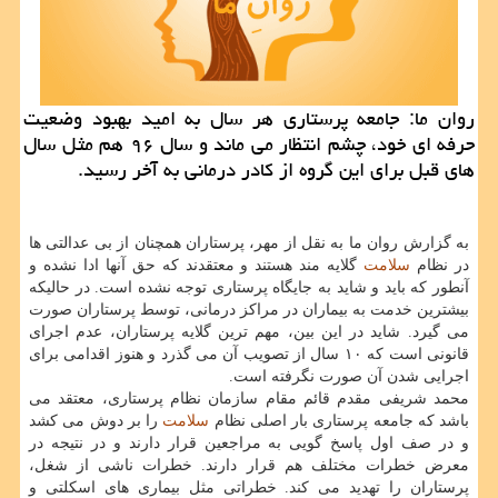
روان ما: جامعه پرستاری هر سال به امید بهبود وضعیت
حرفه ای خود، چشم انتظار می ماند و سال ۹۶ هم مثل سال
های قبل برای این گروه از كادر درمانی به آخر رسید.
به گزارش روان ما به نقل از مهر، پرستاران همچنان از بی عدالتی ها
در نظام
سلامت
گلایه مند هستند و معتقدند كه حق آنها ادا نشده و
آنطور كه باید و شاید به جایگاه پرستاری توجه نشده است. در حالیكه
بیشترین خدمت به بیماران در مراكز درمانی، توسط پرستاران صورت
می گیرد. شاید در این بین، مهم ترین گلایه پرستاران، عدم اجرای
قانونی است كه ۱۰ سال از تصویب آن می گذرد و هنوز اقدامی برای
اجرایی شدن آن صورت نگرفته است.
محمد شریفی مقدم قائم مقام سازمان نظام پرستاری، معتقد می
باشد كه جامعه پرستاری بار اصلی نظام
سلامت
را بر دوش می كشد
و در صف اول پاسخ گویی به مراجعین قرار دارند و در نتیجه در
معرض خطرات مختلف هم قرار دارند. خطرات ناشی از شغل،
پرستاران را تهدید می كند. خطراتی مثل بیماری های اسكلتی و