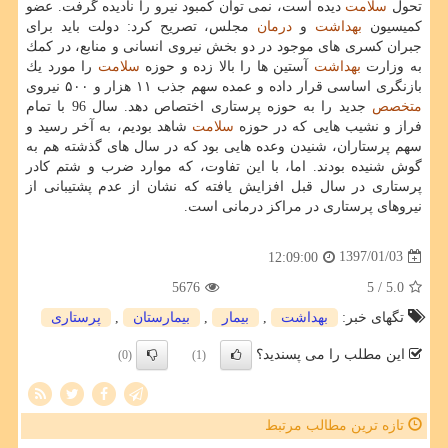
تحول
سلامت
دیده است، نمی توان كمبود نیرو را نادیده گرفت. عضو
كمیسیون
بهداشت
و
درمان
مجلس، تصریح كرد: دولت باید برای
جبران كسری های موجود در دو بخش نیروی انسانی و منابع، در كمك
به وزارت
بهداشت
آستین ها را بالا زده و حوزه
سلامت
را مورد یك
بازنگری اساسی قرار داده و عمده سهم جذب ۱۱ هزار و ۵۰۰ نیروی
متخصص
جدید را به حوزه پرستاری اختصاص دهد. سال 96 با تمام
فراز و نشیب هایی كه در حوزه
سلامت
شاهد بودیم، به آخر رسید و
سهم پرستاران، شنیدن وعده هایی بود كه در سال های گذشته هم به
گوش شنیده بودند. اما، با این تفاوت، كه موارد ضرب و شتم كادر
پرستاری در سال قبل افزایش یافته كه نشان از عدم پشتیبانی از
نیروهای پرستاری در مراكز درمانی است.
1397/01/03
12:09:00
5676
/ 5
5.0
تگهای خبر:
بهداشت
,
بیمار
,
بیمارستان
,
پرستاری
این مطلب را می پسندید؟
(0)
(1)
تازه ترین مطالب مرتبط