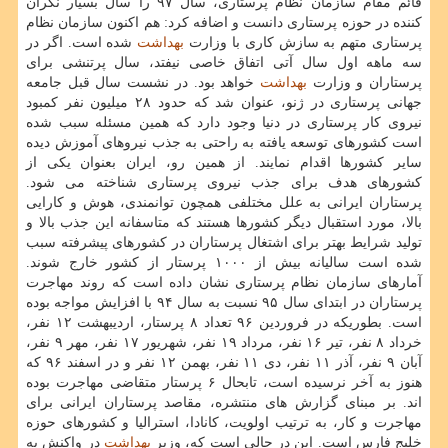
قائم مقام سازمان نظام پرستاری، سال ۹۷ را سال بسیار نگران
كننده در حوزه پرستاری دانست و اضافه كرد: هم اكنون سازمان نظام
پرستاری متهم به سازش كاری با وزارت
بهداشت
شده است. اگر در
سه ماهه اول سال آتی اتفاق خاصی نیفتد، سال پرتنشی برای
پرستاران و وزارت
بهداشت
خواهد بود. در نشست سال قبل جامعه
جهانی پرستاری در ژنو، عنوان شد كه حدود ۲۸ میلیون نفر كمبود
نیروی كار پرستاری در دنیا وجود دارد كه همین مسئله سبب شده
است كشورهای توسعه یافته به راحتی به جذب نیروهای آموزش دیده
سایر كشورها اقدام نمایند. از همین رو، ایران بعنوان یكی از
كشورهای هدف برای جذب نیروی پرستاری شناخته می شود.
پرستاران ایرانی به علل مختلفی همچون توانمندی، هوش و كارایی
بالا، مورد استقبال دیگر كشورها هستند كه متاسفانه این جذب بالا و
تولید شرایط بهتر برای اشتغال پرستاران در كشورهای پیشرفته سبب
شده است سالیانه بیش از ۱۰۰۰ پرستار از كشور خارج شوند.
آمارهای سازمان نظام پرستاری نشان داده است كه روند مهاجرت
پرستاران در ابتدای سال ۹۵ نسبت به سال ۹۴ با افزایش مواجه بوده
است. بطوریكه در فروردین ۹۶ تعداد ۸ پرستار، اردیبهشت ۱۲ نفر،
خرداد ۸ نفر، تیر ۱۶ نفر، مرداد ۱۹ نفر، شهریور ۱۷ نفر، مهر ۹ نفر،
آبان ۹ نفر، آذر ۱۱ نفر، دی ۱۱ نفر، بهمن ۱۲ نفر و در اسفند ۹۶ كه
هنوز به آخر نرسیده است، تابحال ۶ پرستار متقاضی مهاجرت بوده
اند. بر مبنای گزارش های منتشره، مقاصد پرستاران ایرانی برای
مهاجرت و كار، به ترتیب اولویت، كانادا، استرالیا و كشورهای حوزه
خلیج فارس است. این در حالی است كه، وزیر
بهداشت
در واكنش به