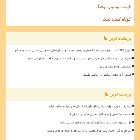
قیمت بیسیم باوفنگ
کوتاه کننده لینک
پربیننده ترین ها
تجهیز 100 تخت ویژه مراسم خاکسپاری رهبر شهید در بیمارستان صحرایی مصلی به علاوه فیلم
مصرف بی رویه مکمل های چربی سوز سبب بروز انسداد عروق و افت فشار می شود
شناسایی ۴۹۲ بیماری نادر
هشدار! دردهای شکمی را ساکت نکنید
پربحث ترین ها
پیشرفت خوب حوزه جراحی مغز علیرغم اعمال تحریمها به علاوه فیلم
اهمیت تشخیص زودهنگام بیماری های دریچه ای قلب
وزارت بهداشت باید پاسخگوی کمبود داروهای حیاتی باشد
شروع به کار اولین پلت فرم علمی ایران در حوزه فناوری های دیابت