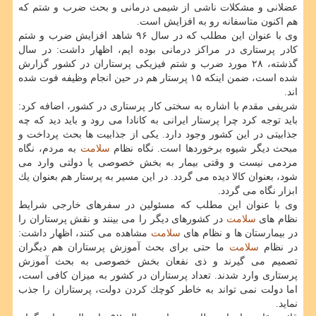
عضلانی و مشكلات ناشی از شیمی درمانی و بحث ضرب و شتم كه
هم اكنون متاسفانه رو به افزایش است.
وی با عنوان این مطلب كه در سال ۹۶ شاهد افزایش ضرب و شتم
كادر پرستاری در مراكز درمانی بوده ایم، اظهار داشت: در سال
گذشته، ۲۸ مورد ضرب و شتم فیزیكی پرستاران در كشور گزارش
شده است، ضمن اینكه ۱۵ پرستار هم در حین انجام وظیفه فوت شده
اند.
شریفی مقدم با اشاره به سختی كار پرستاری در كشور، اضافه كرد:
باید توجه كرد چرا پرستار ایرانی به كانادا می رود و باید دید كه چه
جذابیتی در این كشور وجود دارد. یكی از جذابیت ها بحث پرداخت و
مبحث دیگر شیوه برخوردها است. نگاه نظام
سلامت
به مردم، نگاه
مردمی نیست و وقتی بیمار به بخش خصوصی یا دولتی وارد می
شود، بعنوان كالا دیده می گردد. در این مسیر به پرستار هم بعنوان یك
ابزار نگاه می گردد.
وی با عنوان این مطلب كه مسئولین در سفرهای خارجی شرایط
نظام های
سلامت
در كشورهای دیگر را می بینند و نقش پرستاران را
در بیمارستان ها و نظام های
سلامت
مشاهده می كنند، اظهار داشت:
در نظام
سلامت
ما حتی برای بحث آموزش پرستاران هم دیگران
تصمیم می گیرند و ذی نفعان بخش خصوصی به بحث آموزش
پرستاری وارد شدند. تعداد پرستاران در كشور به میزان كافی است،
اما دولت نمی تواند به خاطر كوچك كردن دولت، پرستاران را جذب
نماید.