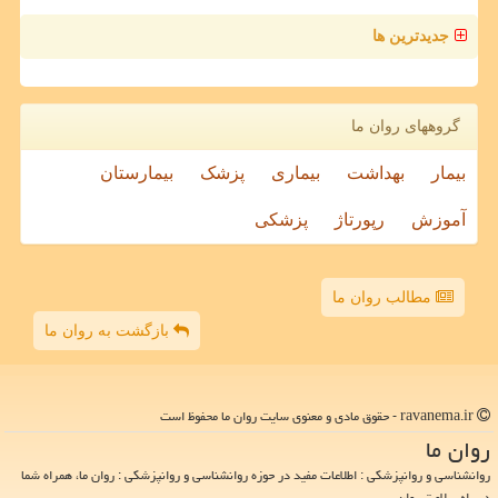
جدیدترین ها
گروههای روان ما
بیمار
بهداشت
بیماری
پزشک
بیمارستان
آموزش
رپورتاژ
پزشکی
مطالب روان ما
بازگشت به روان ما
ravanema.ir - حقوق مادی و معنوی سایت روان ما محفوظ است
روان ما
روانشناسی و روانپزشکی : اطلاعات مفید در حوزه روانشناسی و روانپزشکی : روان ما، همراه شما
در راه سلامت روان