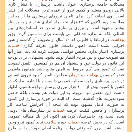
مشكلات جامعه پرستاری، عنوان داشت: پرستاران با فشار كاری
بالایی روبرو هستند و كمبود نیرو از عمده ترین مشكلات این قشر
است. وی اضافه كرد: برای تامین نیروهای پرستاری ما از مجلس
مطالبه داریم. اكنون كه ۲۴ هزار تخت راه اندازی شده نیاز به پرستار
بیشتر مشهود است و نیروی پرستاری نه در حد استانداردهای بین
المللی بلكه به اندازه حداقلی می بایست برای ما تامین گردد. وزیر
بهداشت
در ارتباط با قانونی كه ۱۰ سال از تصویب آن گذشته و هنوز
اجرایی نشده است، اظهار داشت: قانون تعرفه گذاری
خدمات
پرستاری اعتبار ندارد. مجلس قوانینی تصویب كرده كه باید اعتبار آنها
هم تصویب شود و بین مردم انتظار تولید نشود. پیشنهادی برای بودجه
این قانون در دولت نبود و پیشنهاد آن هم در كمیسیون تلفیق تصویب
نشد كه تصور می كنم مربوط به تامین منابع باشد. همایون هاشمی
عضو كمیسیون
بهداشت
و
درمان
مجلس، تامین كمبود نیروی انسانی
در حوزه پرستاری را یك مطالبه عمومی دانست و با اشاره به اینكه در
كشور با كمبود بیش از ۱۰۰ هزار نیروی پرستار مواجه هستیم، اظهار
داشت: این معضل تنها مربوط به این دولت هم نیست، بلكه حاصل
سوءمدیریت های گذشته است، كه البته در حوزه پرستاری این كمبود
به صورت كامل مشهود بوده كه نتیجه آن افزایش ساعت كار
پرستاران و كاهش كیفیت عرضه
خدمات
در بیمارستان های دولتی
شده است. وی خاطرنشان كرد: هم اكنون این یك مطالبه عمومی
است، كه در بخش عرضه
خدمات
حوزه
سلامت
نباید كمبود نیرو وجود
داشته باشد، چون كه وقتی دولت برنامه اصلی خویش را در طرح