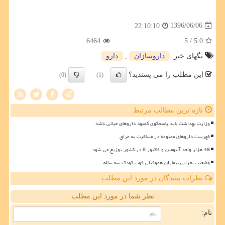
1396/06/06
22:10:10
6464
/ 5
5.0
تگهای خبر:
داروسازان
,
دارو
این مطلب را می پسندید؟
(0)
(1)
تازه ترین مطالب مرتبط
وزارت بهداشت باید پاسخگوی کمبود داروهای حیاتی باشد
فهرست داروهای ممنوعه در مسافرت به عراق
48 هزار واحد آلبومین و فاکتور 9 در کشور توزیع می شود
وضعیت بحرانی بیماران هموفیلی فوت کودک سه ساله
نظرات بینندگان در مورد این مطلب
نظر شما در مورد این مطلب
نام: