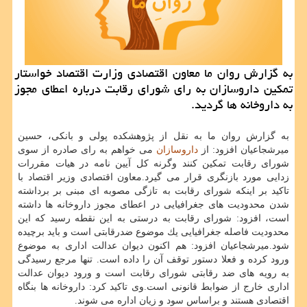
به گزارش روان ما معاون اقتصادی وزارت اقتصاد خواستار
تمكین داروسازان به رای شورای رقابت درباره اعطای مجوز
به داروخانه ها گردید.
به گزارش روان ما به نقل از پژوهشكده پولی و بانكی، حسین
میرشجاعیان افزود: از
داروسازان
می خواهم به رای صادره از سوی
شورای رقابت تمكین كنند وگرنه كل آیین نامه در هیات مقررات
زدایی مورد بازنگری قرار می گیرد.معاون اقتصادی وزیر اقتصاد با
تاكید بر اینكه شورای رقابت به تازگی مصوبه ای مبنی بر برداشته
شدن محدودیت های جغرافیایی در اعطای مجوز داروخانه ها داشته
است، افزود: شورای رقابت به درستی به این نقطه رسید كه این
محدودیت فاصله جغرافیایی یك موضوع ضدرقابتی است و باید برچیده
شود.میرشجاعیان افزود: هم اكنون دیوان عدالت اداری به موضوع
ورود كرده و فعلا دستور توقف آن را داده است. تنها مرجع رسیدگی
به رویه های ضد رقابتی شورای رقابت است و ورود دیوان عدالت
اداری خارج از ضوابط قانونی است.وی تاكید كرد: داروخانه ها بنگاه
اقتصادی هستند و براساس سود و زیان اداره می شوند.