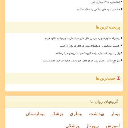
شناسایی ۴۹۲ بیماری نادر
هشدار! دردهای شکمی را ساکت نکنید
پربحث ترین ها
پیشرفت خوب حوزه جراحی مغز علیرغم اعمال تحریمها به علاوه فیلم
اهمیت تشخیص زودهنگام بیماری های دریچه ای قلب
وزارت بهداشت باید پاسخگوی کمبود داروهای حیاتی باشد
شروع به کار اولین پلت فرم علمی ایران در حوزه فناوری های دیابت
جدیدترین ها
گروههای روان ما
بیمار
بهداشت
بیماری
پزشک
بیمارستان
آموزش
رپورتاژ
پزشکی