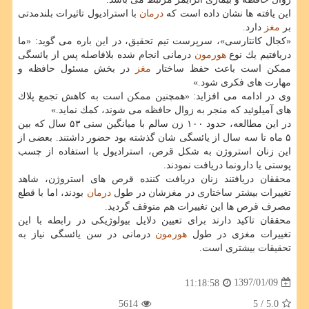
این یافته ها نشان داده است كه
درمان
با استرادیول تاثیرات بلندمدتی
بر
مغز
دارد.
«كجال كانتارسی»، سرپرست تیم تحقیق، در این باره می گوید: «ما
دریافتیم یك نوع
هورمون
درمانی انجام شده بلافاصله پس از یائسگی
ممكن است باعث حفظ ساختار
مغز
در بخش مسئول حافظه و
مهارت های فكری شود.»
وی در ادامه می افزاید: «همچنین ممكن است به كاهش تجمع پلاك
های آمیلوئید كه منجر به زوال حافظه می شوند، كمك نماید.»
در این مطالعه، حدود ۱۰۰ زن سالم با میانگین سنی ۵۳ سال كه بین
۵ ماه تا سه سال از یائسگی شان گذشته بود حضور داشتند. بعضی از
این زنان استروژن به شكل قرص، استرادیول با استفاده از چسب
پوستی یا دارونما دریافت نمودند.
محققان دریافتند زنان دریافت كننده قرص های استروژن، شاهد
تغییرات بیشتر ساختاری در مغزشان در طول
درمان
بودند، اما با قطع
مصرف قرص ها این تغییرات هم متوقف گردید.
محققان تاكید دارند برای تعیین دلایل بیولوژیكی در رابطه با این
تغییرات مغزی در طول
هورمون
درمانی در سن یائسگی نیاز به
تحقیقات بیشتری است.
1397/01/09
11:18:58
5614
/ 5
5.0