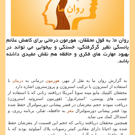
روان ما: به قول محققان، هورمون درمانی برای كاهش علائم
یائسگی نظیر گُرگرفتگی، خستگی و بیخوابی می تواند در
بهبود مهارت های فكری و حافظه هم نقش مفیدی داشته
باشد.
به گزارش روان ما به نقل از مهر،
هورمون
درمانی به
درمان
با
استفاده از استروژن یا تركیب استروژن و پروژسترون اشاره دارد.
محققان كلینیك مایو مینه سوتا آمریكا دریافتند زنانی كه با استفاده از
چسب های پوستی، "استرادیول" (هورمون استروئید استروژن)
دریافت نمودند حجم مغزشان در قشر پیشانی دورسولترال حفظ شده
بود؛ قشر پیشانی دورسولترال
مغز
به حافظه، تفكر، برنامه ریزی، و
استدلال كمك می نماید.
همچنین محققان دریافتند زنانی كه حجم این قسمت از مغزشان حفظ
شده بود احیانا دارای مقادیر كمتر رسوبات پلاك آمیلوئید بودند كه با
زوال حافظه و بیماری آلزایمر مرتبط می باشد.