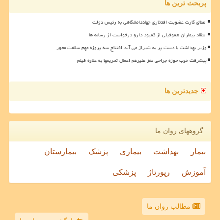
پربحث ترین ها
اعطای کارت عضویت افتخاری جهاددانشگاهی به رئیس دولت
انتقاد بیماران هموفیلی از کمبود دارو درخواست از رسانه ها
وزیر بهداشت با دست پر به شیراز می آید افتتاح سه پروژه مهم سلامت محور
پیشرفت خوب حوزه جراحی مغز علیرغم اعمال تحریمها به علاوه فیلم
جدیدترین ها
گروههای روان ما
بیمار
بهداشت
بیماری
پزشک
بیمارستان
آموزش
رپورتاژ
پزشکی
مطالب روان ما