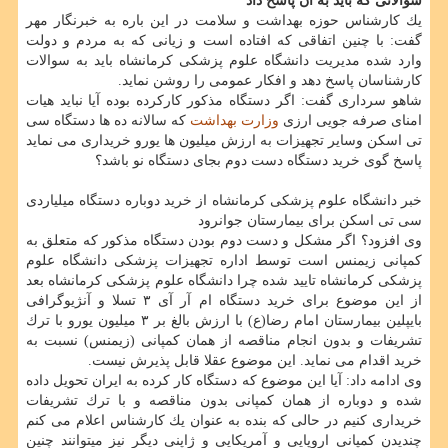
سوالاتی كه باید به آن پاسخ داد
یك كارشناس حوزه بهداشت و سلامت در این باره به خبرنگار مهر
گفت: با چنین اتفاقی كه افتاده است و زیانی كه به مردم و دولت
وارد شده مدیریت دانشگاه علوم پزشكی كرمانشاه باید به سوالات
كارشناسان پاسخ دهد و افكار عمومی را روشن نماید.
شاهو سرداری گفت: اگر دستگاه مذكور كاركرده بوده آیا نباید هیات
امنای صرفه جویی ارزی
وزارت بهداشت
كه سالانه ده ها دستگاه سی
تی اسكن وسایر تجهیزات به ارزش میلیون ها یورو خریداری می نماید
پاسخ گوی خرید دستگاه دست دوم بجای دستگاه نو باشد؟
خبر دانشگاه علوم پزشكی كرمانشاه از خرید دوباره دستگاه میلیاردی
سی تی اسكن برای بیمارستان جوانرود
وی افزود؟ اگر مشكل و دست دوم بودن دستگاه مذكور كه متعلق به
كمپانی زیمنس است توسط اداره تجهیزات پزشكی دانشگاه علوم
پزشكی كرمانشاه تایید شده چرا دانشگاه علوم پزشكی كرمانشاه بعد
از این موضوع برای خرید دستگاه ام آر آی ۳ تسلا و آنژیوگرافی
بایپلین بیمارستان امام رضا(ع) با ارزش بالغ بر ۳ میلیون یورو با ترك
تشریفات و بدون انجام مناقصه از همان كمپانی (زیمنس) نسبت به
خرید اقدام می نماید. این موضوع عقلا قابل پذیرش نیست.
وی ادامه داد: آیا این موضوع كه دستگاه كار كرده به ایران تحویل داده
شده و دوباره از همان كمپانی بدون مناقصه و با ترك تشریفات
خریداری كنیم در حالی كه بنده به عنوان یك كارشناس اعلام می كنم
چندیدن كمپانی اروپایی و آمریكایی و ژاپنی دیگر نیز میتوانند چنین