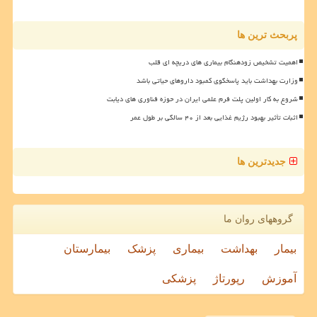
پربحث ترین ها
اهمیت تشخیص زودهنگام بیماری های دریچه ای قلب
وزارت بهداشت باید پاسخگوی کمبود داروهای حیاتی باشد
شروع به کار اولین پلت فرم علمی ایران در حوزه فناوری های دیابت
اثبات تأثیر بهبود رژیم غذایی بعد از ۴۰ سالگی بر طول عمر
جدیدترین ها
گروههای روان ما
بیمار
بهداشت
بیماری
پزشک
بیمارستان
آموزش
رپورتاژ
پزشکی