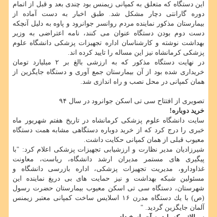
این دستگاه كه متعلق به كمپانی زیمنس بود چندی بعد و قبل از اتمام
دوره گارانتی دچار مشكل شد. طبق اخبار به دست آماده از
بیمارستان مذكور نماینده مردم روانسر جوانرود و پاوه به دلیل آنچكه
دست دوم بودن دستگاه عنوان می كنند، نامه اعتراضی به وزیر
بهداشت نوشته و كارشناسان اداره تجهیزات پزشكی دانشگاه علوم
پزشكی كرمانشاه نیز این مساله را تایید كرده اند.
در نهایت دستگاه مذكور كه به ارزشی بالغ بر ۲ میلیارد تومان
خریداری شده بود از آن بیمارستان جمع آوری و دستگاه جایگزین از
همان كمپانی در محل نصب و راه اندازی شد.
تصویری از افتتاح سی تی اسكن جوانرود در سال ۹۴
خرید دوباره!
سایت دانشگاه علوم پزشكی كرمانشاه در تاریخ هفتم شهریور ماه
خبری را درج كرد كه از خرید دوباره دستگاهی مشابه همت دستگاه
معیوب قبلی از همان كمپانی حكایت داشت.
شیرزادیان مدیر نظارت و ارزشیابی تجهیزات پزشكی اعلام كرد: "با
پیگیری های مستمر مدیران ارشد دانشگاه، ریاست، معاونت
غذاودارو، مدیریت تجهیزات پزشكی، اداره بازرسی دانشگاه و
مسئولین شبكه بهداشت و نیز حمایت های بی دریغ نماینده این
شهرستان، دستگاه سی تی اسكن معیوب بیمارستان حضرت رسول
(ص) با یك دستگاه مدرن ۱۶ اسلایس ساخت كمپانی معتبر زیمنس
آلمان جایگزین گردید. "