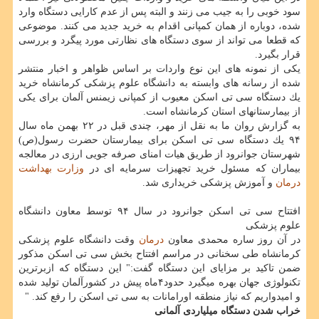
سود خوبی را به جیب می زنند و البته پس از عدم كارایی دستگاه وارد
شده، دوباره از همان كمپانی اقدام به خرید جدید می كنند. موضوعی
كه قطعا می تواند از سوی دستگاه های نظارتی مورد پیگرد و بررسی
قرار بگیرد.
یكی از نمونه های این نوع واردات بر اساس ظواهر و اخبار منتشر
شده از رسانه های وابسته به دانشگاه علوم پزشكی كرمانشاه خرید
یك دستگاه سی تی اسكن معیوب از كمپانی زیمنس آلمان برای یكی
از بیمارستانهای استان كرمانشاه است.
به گزارش روان ما به نقل از مهر، چندی قبل در ۲۲ بهمن ماه سال
۹۴ یك دستگاه سی تی اسكن برای بیمارستان حضرت رسول(ص)
شهرستان جوانرود از طریق هیات امنای صرفه جویی ارزی در معالجه
بیماران كه مسئول خرید تجهیزات سرمایه ای در
وزارت بهداشت
درمان
و آموزش پزشكی خریداری شد.
افتتاح سی تی اسكن جوانرود در سال ۹۴ توسط معاون دانشگاه
علوم پزشكی
در آن روز ساره محمدی معاون
درمان
وقت دانشگاه علوم پزشكی
كرمانشاه طی سخنانی در مراسم افتتاح بخش سی تی اسكن مذكور
ضمن تاكید بر مزایای این دستگاه گفت:" این دستگاه كه ازبرترین
تكنولوژی جهان بهره میگیرد حدود۴ماه پیش در كشورآلمان تولید شده
و امیدواریم كه نیاز منطقه اورامانات به سی تی اسكن را رفع كند. "
خراب شدن دستگاه میلیاردی آلمانی