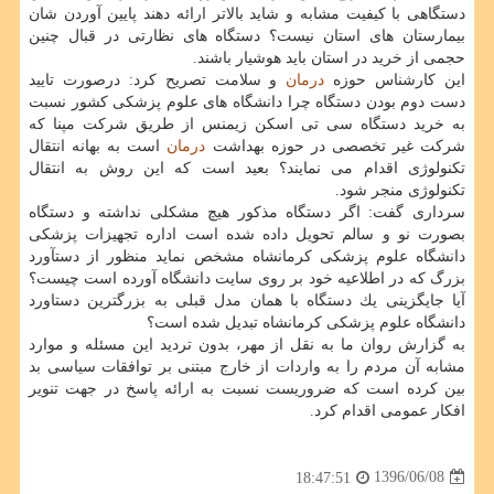
دستگاهی با كیفیت مشابه و شاید بالاتر ارائه دهند پایین آوردن شان
بیمارستان های استان نیست؟ دستگاه های نظارتی در قبال چنین
حجمی از خرید در استان باید هوشیار باشند.
این كارشناس حوزه
درمان
و سلامت تصریح كرد: درصورت تایید
دست دوم بودن دستگاه چرا دانشگاه های علوم پزشكی كشور نسبت
به خرید دستگاه سی تی اسكن زیمنس از طریق شركت مپنا كه
شركت غیر تخصصی در حوزه بهداشت
درمان
است به بهانه انتقال
تكنولوژی اقدام می نمایند؟ بعید است كه این روش به انتقال
تكنولوژی منجر شود.
سرداری گفت: اگر دستگاه مذكور هیچ مشكلی نداشته و دستگاه
بصورت نو و سالم تحویل داده شده است اداره تجهیزات پزشكی
دانشگاه علوم پزشكی كرمانشاه مشخص نماید منظور از دستآورد
بزرگ كه در اطلاعیه خود بر روی سایت دانشگاه آورده است چیست؟
آیا جایگزینی یك دستگاه با همان مدل قبلی به بزرگترین دستاورد
دانشگاه علوم پزشكی كرمانشاه تبدیل شده است؟
به گزارش روان ما به نقل از مهر، بدون تردید این مسئله و موارد
مشابه آن مردم را به واردات از خارج مبتنی بر توافقات سیاسی بد
بین كرده است كه ضروریست نسبت به ارائه پاسخ در جهت تنویر
افكار عمومی اقدام كرد.
1396/06/08
18:47:51