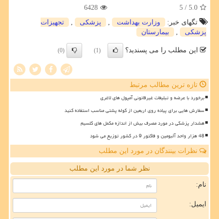
6428
/ 5
5.0
تگهای خبر:
وزارت بهداشت
,
پزشكی
,
تجهیزات
پزشكی
,
بیمارستان
این مطلب را می پسندید؟
(0)
(1)
تازه ترین مطالب مرتبط
برخورد با عرضه و تبلیغات غیرقانونی آمپول های لاغری
سفارش هایی برای پیاده روی اربعین از کوله پشتی مناسب استفاده کنید
هشدار پزشکی در مورد مصرف بیش از اندازه مکمل های کلسیم
48 هزار واحد آلبومین و فاکتور 9 در کشور توزیع می شود
نظرات بینندگان در مورد این مطلب
نظر شما در مورد این مطلب
نام:
ایمیل: