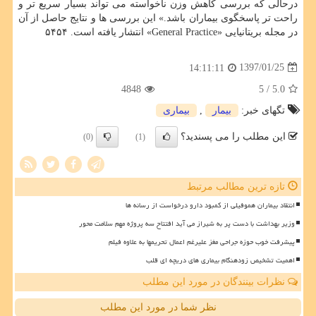
درحالی كه بررسی كاهش وزن ناخواسته می تواند بسیار سریع تر و
راحت تر پاسخگوی بیماران باشد.» این بررسی ها و نتایج حاصل از آن
در مجله بریتانیایی «General Practice» انتشار یافته است. ۵۴۵۴
1397/01/25
14:11:11
4848
/ 5
5.0
تگهای خبر:
بیمار
,
بیماری
این مطلب را می پسندید؟
(0)
(1)
تازه ترین مطالب مرتبط
انتقاد بیماران هموفیلی از کمبود دارو درخواست از رسانه ها
وزیر بهداشت با دست پر به شیراز می آید افتتاح سه پروژه مهم سلامت محور
پیشرفت خوب حوزه جراحی مغز علیرغم اعمال تحریمها به علاوه فیلم
اهمیت تشخیص زودهنگام بیماری های دریچه ای قلب
نظرات بینندگان در مورد این مطلب
نظر شما در مورد این مطلب