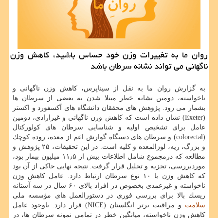
روان ما به تغییرات وزن خود حساس باشید، كاهش وزن
ناگهانی می تواند نشانه سرطان باشد
به گزارش روان ما به نقل از سیناپرس، كاهش وزن ناگهانی و
ناخواسته، دومین نشانه خطر مبتلا شدن به بعضی از سرطان ها
بشمار می رود. پژوهش های محققان دانشگاه های آكسفورد و اكستر
(Exeter) نشان داده است كه كاهش وزن ناگهانی و غیرارادی، دومین
عامل برای تشخیص اولیه و شناسایی سرطان های كولوركتال
(colorectal) و سرطان های دستگاه گوارش اعم از معده، روده كوچك
و بزرگ، ریه، لوزالمعده و كلیه است. در این تحقیقات، ۲۵ پژوهش و
مطالعه كه درمجموع شامل اطلاعات بیش از ۱۱٫۵ میلیون بیمار بود،
موردبررسی، تجزیه و تحلیل قرار گرفت. نتیجه نهایی حاكی از آن بود
كه كاهش وزن با ۱۰ نوع سرطان ارتباط دارد. عامل كاهش وزن
ناخواسته و غیرعمدی بخصوص در افراد بالای ۶۰ سال در سه آستانه
ریسك بالا برای بررسی فوری در دستورالعمل های مؤسسه ملی
سلامت
و مراقبت برتر انگلستان (NICE) قرار دارد. باوجود عامل
كاهش وزن ناخواسته، میانگین خطر در تمامی نمونه سرطان ها، در