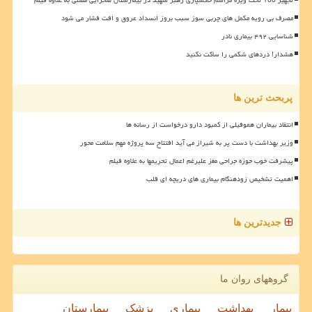
مصرف بی رویه مکمل های چربی سوز سبب بروز انسداد عروق و افت فشار می شود
شناسایی ۴۹۲ بیماری نادر
هشدار! دردهای شکمی را ساکت نکنید
پربحث ترین ها
انتقاد بیماران هموفیلی از کمبود دارو درخواست از رسانه ها
وزیر بهداشت با دست پر به شیراز می آید افتتاح سه پروژه مهم سلامت محور
پیشرفت خوب حوزه جراحی مغز علیرغم اعمال تحریمها به علاوه فیلم
اهمیت تشخیص زودهنگام بیماری های دریچه ای قلب
جدیدترین ها
گروههای روان ما
بیمار
بهداشت
بیماری
پزشک
بیمارستان