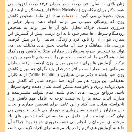
زنان بالای ۶۰ سال، ۶٫۷ درصد و در مردان ۱۴٫۲ درصد افزوده می
شود. دكتر بریان نیكلسون (Brian Nicholson) از پژوهشگران ارشد این
پروژه تحقیقاتی می گوید: «
خدمات
ساده ای مانند تشخیص كاهش
وزن كه پزشكان عمومی می توانند انجام دهند، بسیار حیاتی و
ضروری هستند، چراكه تحلیل نتایج آن ها می تواند به تشخیص
زودهنگام سرطان ها منجر شود تا به این ترتیب، پیش از گسترش این
بیماری بتوان آن را نابود كرد و زندگی سالمی را در پیش گرفت.
بررسی های هماهنگ و چك آپ مناسب بخش های مختلف بدن می
تواند به تشخیص سریع سرطان در بیماران مبتلا به كاهش وزن كمك
نماید. هم اكنون ما باید تحقیقات خویش را ادامه دهیم تا بفهمیم بهترین
تركیب آزمایش ها برای تشخیص میزان وزن ازدست رفته بیماران
سرطانی چه مقدار است و افراد درخطر باید نگران چه میزان كاهش
وزن خود باشند.» دكتر ویلی همیلتون (Willie Hamilton) از همكاران
تحقیقاتی این پروژه هم می گوید: «ما متوجه شدیم كه كاهش وزن
بدون برنامه ریزی و ناخواسته ممكن است نشان دهنده وجود سرطان
باشد. درواقع بررسی های انجام شده، تمام شواهد منتشرشده و
مدارك اثبات شده ما را به سمت توجه به عامل مهم كاهش وزن
ناخواسته هدایت می كنند و این عامل برای تشخیص بیماری و نجات
جان بیماران از اهمیت بسیار زیادی برخوردار می باشد. بخصوص می
توان گفت توجه به این عامل در مؤسساتی كه تشخیص های یك
مرحله ای سرطان را انجام می دهند، ضروری خواهد بود؛ چراكه آن
ها همه آزمایش های لازم را در یك مرحله برای افراد لازم می دانند،