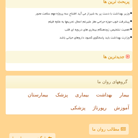
پربحث ترین ها
وزیر بهداشت با دست پر به شیراز می آید افتتاح سه پروژه مهم سلامت محور
پیشرفت خوب حوزه جراحی مغز علیرغم اعمال تحریمها به علاوه فیلم
اهمیت تشخیص زودهنگام بیماری های دریچه ای قلب
وزارت بهداشت باید پاسخگوی کمبود داروهای حیاتی باشد
جدیدترین ها
گروههای روان ما
بیمار
بهداشت
بیماری
پزشک
بیمارستان
آموزش
رپورتاژ
پزشکی
مطالب روان ما