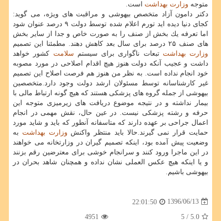
متوجه
وزارت بهداشت
است.
دكتر دامون آزاد متخصص بیهوشی و مراقبت های ویژه، می گوید:
كجای دنیا دیده اید تورم اعلام شده توسط دولت ۹ درصد عنوان شود
اما تعرفه یك بخش از صنف را به صورت خاص و جدا از سایر بخش
های صنف ۲۵ درصد برای سال بعد كاهش دهند. مطمئنا این تصمیم
وزارت بهداشت
تبعات ناگواری برای سیستم
سلامت
كشور خواهد
داشت و عجیب آنكه دولت هنوز هیچ اقدام اصلاحی در مورد مصوبه
خود انجام نداده است. به نظر من هنوز هم فرصت اصلاح این تصمیم
غیر كارشناسانه توسط مسئولان ارشد دولت وجود دارد.متخصصین
بیهوشی از جمله گروه های پزشكی هستند كه هیچ گونه ارتباط مالی با
بیمار نداشته و در نتیجه موضوع دریافت های زیرمیزی متوجه این
حرفه و رشته پزشكی نیست. در عین حال، نقش مهمی در انجام
اعمال جراحی بر عهده دارند كه متاسفانه آنطور كه باید و شاید مورد
حمایت قرار نمی گیرند.حالا باید منتظر واكنش
وزارت بهداشت
به
وضعیت پیش آمده بود، اینكه تصمیم گیران در وزارتخانه می خواهند
در این ماجرا ورود كنند و سرانجام خوشی برای معترضین رقم بزنند
و یا اینكه هیچ عكس العملی نشان نداده و همچنان شاهد بحران در
بیهوشی باشیم.
1396/06/13
22:01:50
4951
/ 5
5.0