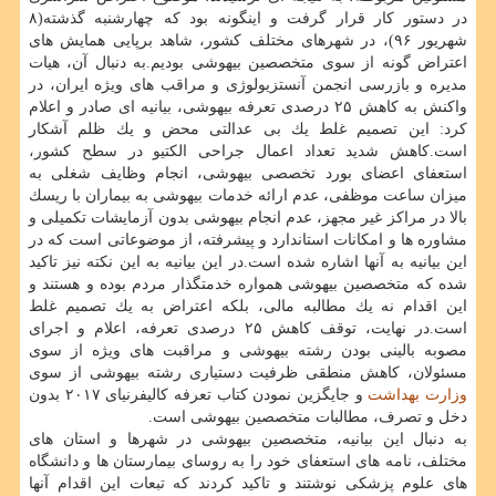
در دستور كار قرار گرفت و اینگونه بود كه چهارشنبه گذشته(۸
شهریور ۹۶)، در شهرهای مختلف كشور، شاهد برپایی همایش های
اعتراض گونه از سوی متخصصین بیهوشی بودیم.به دنبال آن، هیات
مدیره و بازرسی انجمن آنستزیولوژی و مراقب های ویژه ایران، در
واكنش به كاهش ۲۵ درصدی تعرفه بیهوشی، بیانیه ای صادر و اعلام
كرد: این تصمیم غلط یك بی عدالتی محض و یك ظلم آشكار
است.كاهش شدید تعداد اعمال جراحی الكتیو در سطح كشور،
استعفای اعضای بورد تخصصی بیهوشی، انجام وظایف شغلی به
میزان ساعت موظفی، عدم ارائه خدمات بیهوشی به بیماران با ریسك
بالا در مراكز غیر مجهز، عدم انجام بیهوشی بدون آزمایشات تكمیلی و
مشاوره ها و امكانات استاندارد و پیشرفته، از موضوعاتی است كه در
این بیانیه به آنها اشاره شده است.در این بیانیه به این نكته نیز تاكید
شده كه متخصصین بیهوشی همواره خدمتگذار مردم بوده و هستند و
این اقدام نه یك مطالبه مالی، بلكه اعتراض به یك تصمیم غلط
است.در نهایت، توقف كاهش ۲۵ درصدی تعرفه، اعلام و اجرای
مصوبه بالینی بودن رشته بیهوشی و مراقبت های ویژه از سوی
مسئولان، كاهش منطقی ظرفیت دستیاری رشته بیهوشی از سوی
وزارت بهداشت
و جایگزین نمودن كتاب تعرفه كالیفرنیای ۲۰۱۷ بدون
دخل و تصرف، مطالبات متخصصین بیهوشی است.
به دنبال این بیانیه، متخصصین بیهوشی در شهرها و استان های
مختلف، نامه های استعفای خود را به روسای بیمارستان ها و دانشگاه
های علوم پزشكی نوشتند و تاكید كردند كه تبعات این اقدام آنها