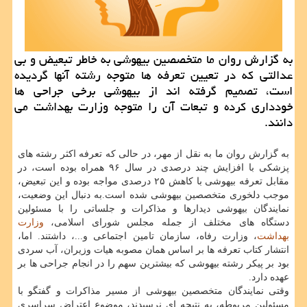
به گزارش روان ما متخصصین بیهوشی به خاطر تبعیض و بی
عدالتی كه در تعیین تعرفه ها متوجه رشته آنها گردیده
است، تصمیم گرفته اند از بیهوشی برخی جراحی ها
خودداری كرده و تبعات آن را متوجه وزارت بهداشت می
دانند.
به گزارش روان ما به نقل از مهر، در حالی كه تعرفه اكثر رشته های
پزشكی با افزایش چند درصدی در سال ۹۶ همراه بوده است، در
مقابل تعرفه بیهوشی با كاهش ۲۵ درصدی مواجه بوده و این تبعیض،
موجب دلخوری متخصصین بیهوشی شده است.به دنبال این وضعیت،
نمایندگان بیهوشی دیدارها و مذاكرات و جلساتی را با مسئولین
دستگاه های مختلف از جمله مجلس شورای اسلامی،
وزارت
بهداشت
، وزارت رفاه، سازمان تامین اجتماعی و...، داشتند. اما،
انتشار كتاب تعرفه ها بر اساس همان مصوبه هیات وزیران، آب سردی
بود بر پیكر رشته بیهوشی كه بیشترین سهم را در انجام جراحی ها بر
عهده دارد.
وقتی نمایندگان متخصصین بیهوشی از مسیر مذاكرات و گفتگو با
مسئولین مربوطه، به نتیجه ای نرسیدند، موضوع اعتراض سراسری