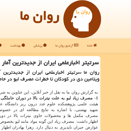
روان ما
خانه
آرشیو روان ما
پزشکی
بهداشت
سرتیتر اخبارعلمی ایران از جدیدترین آمار 
روان ما سرتیتر اخبارعلمی ایران از جدیدترین آ
ویتامین دی در كودكان تا خطرات مصرف لبو در حام
به گزارش روان ما به نقل از خبر آنلاین، این عناوین به ش
1- مصرف زیاد لبو به علت نیترات بالا در دوران حاملگی ممنوع
هیئت علمی پژوهشكده علوم غدد درون ریز دانشگاه ع
شهید بهشتی، با اشاره به نتایج مطالعه ای در خصو
مصرف مكمل ها و محصولات حاوی نیترات بالا در دورا
اظهار داشت: مصرف زیاد این گونه مواد مانند لبو بخصوص 
عوارض جبران ناپذیری به دنبال دارد. زهرا بهادران اظهار