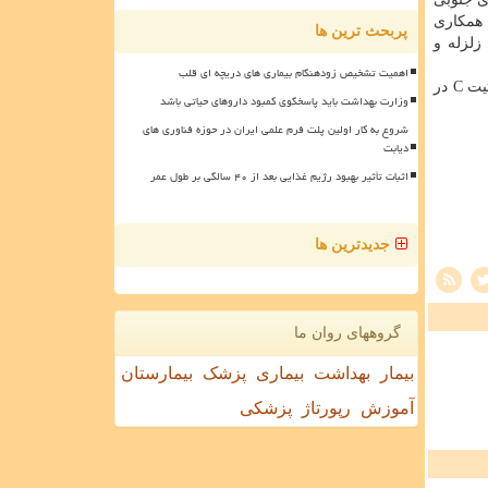
 همكاری
پربحث ترین ها
زلزله و
اهمیت تشخیص زودهنگام بیماری های دریچه ای قلب
گوارش با اشاره به اینكه ایران برنامه حذف هپاتیت های B و C را مد نظر دارد، اظهار داشت: 90 درصد هپاتیت C در
وزارت بهداشت باید پاسخگوی کمبود داروهای حیاتی باشد
شروع به کار اولین پلت فرم علمی ایران در حوزه فناوری های
دیابت
اثبات تأثیر بهبود رژیم غذایی بعد از ۴۰ سالگی بر طول عمر
جدیدترین ها
گروههای روان ما
بیمار
بهداشت
بیماری
پزشک
بیمارستان
آموزش
رپورتاژ
پزشکی