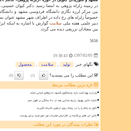
در زمینه زلزله پژوهی به امضا رسید. دكتر كیوان حسینی
بین مركز لرزه نگاری دانشگاه فردوسی مشهد و دانشگاه فل
خصوصاً زلزله های رخ داده در اطراف شهر مشهد عنوان نم
دبیر علمی هفته ملی
سلامت
بین معتادان تزریقی دیده می گردد.
5656
1397/02/05
19:38:43
تگهای خبر:
تولید
,
سلامت
,
محصول
این مطلب را می پسندید؟
(0)
(1)
تازه ترین مطالب مرتبط
وزارت بهداشت باید پاسخگوی کمبود داروهای حیاتی باشد
اثبات تأثیر بهبود رژیم غذایی بعد از ۴۰ سالگی بر طول عمر
تاول و زخم پا را در پیاده روی اربعین نادیده نگیرید
تاثیر ابر های پراکنده بر افزایش مضرات نور خورشید برای پوست
نظرات بینندگان در مورد این مطلب