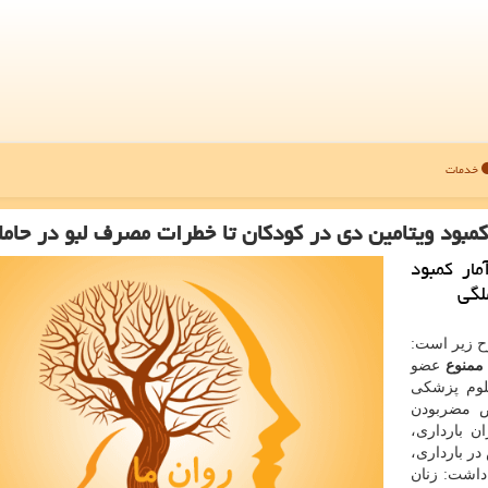
خدمات
كمبود ویتامین دی در كودكان تا خطرات مصرف لبو در حام
مار كمبود
لگی
رح زیر است:
عضو
لوم پزشكی
ص مضربودن
ن بارداری،
در بارداری،
 داشت: زنان