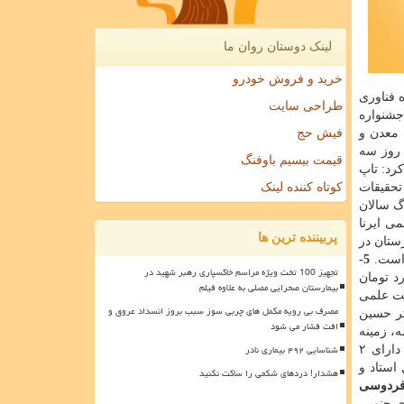
لینک دوستان روان ما
خرید و فروش خودرو
رسانه با هدف شناسایی برترین آثار رسانه ای سال 1396 در حوزه فناوری
طراحی سایت
م اردیبهشت ماه لغایت20 خردادماه 1397 به دبیرخانه جشنواره
معدن و
فیش حج
 روز سه
قیمت بیسیم باوفنگ
رد: تاپ
تحقیقات
کوتاه کننده لینک
بت غذا و تغذیه در 6 استان نشان داده است كه كمبود ویتامین D در بزرگ سالان
ی ایرنا
پربیننده ترین ها
 استان لرستان در
 است.
5-
تجهیز 100 تخت ویژه مراسم خاکسپاری رهبر شهید در
ری اظهار داشت: امسال ۴۰۰۰ میلیارد تومان
بیمارستان صحرایی مصلی به علاوه فیلم
نت علمی
مصرف بی رویه مکمل های چربی سوز سبب بروز انسداد عروق و
تر حسین
افت فشار می شود
، زمینه
شناسایی ۴۹۲ بیماری نادر
های گسترش همكاری های علمی و فناوری دانشگاه های دو كشور مورد بررسی قرار گرفت. وی با بیان اینكه جمهوری اسلامی ایران دارای ۲
استاد و
هشدار! دردهای شکمی را ساکت نکنید
 فردوسی
ی جنوبی