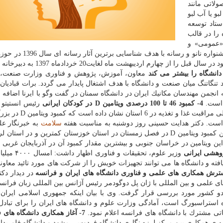
لاتی مانند
 یا آب لبو
تاد توسعه
 سال 1396 در این حوزه را در قالب
«عمومی» و
«رسانه های تخصصی صنعت» انتخاب و معرفی می كند. جشنواره نانو و 
نانو برگزار می گردد و علاقه مندان می توانند آثار تولیدی خود در سال قبل را از چهار
معاون، آموزش، پژوهش و فناوری وزارت صنعت، 
نگاتنگ میان صنعت و دانشگاه با هدف اشتغال پایدار می گردد. برات قبادیان
نجمن مهندسان مكانیك ایران در دانشگاه سمنان در گفت وگو با ایرنا اضافه ك
 است.
4- كمبود 46 تا 100 درصدی ویتامین D در كودكان ایرانی
رئیس انستیتو 
تغذیه ای و صنایع غذایی كشور اظهار داشت: نتایج برنامه ملی مراق
سلامت
به خبرنگار علم
اظهار نمود: نتایج این طرح ملی نشان داده است كه میانگین كمبود ویتامین D در فصل زمستان در استان خوزستان كمترین و در
این ویتامین در خراسان جنوبی و بیشترین مقدار كمبود آن در آذربایجان غربی
وزیر علوم، تحقیقات و فناو
ته و دانشگاه ها می توانند تجهیزات خویش را از شركت های مورد تائید معاو
در دیدار دك
ی علمی و بین المللی با ژان پل دوگودمر رئیس آژانس بین المللی زبان فرانسه
استراسبورگ است، آمادگی وزارت علوم و دانشگاه های ایران را برای تبادل 
7- آغاز همكاری دانشگاه های
ه ی همكاری بین مركز لرزه نگاری دانشگاه فردوسی مشهد و دانشگاه فلوریدا