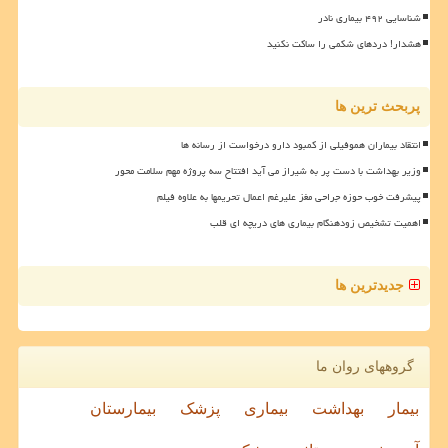
شناسایی ۴۹۲ بیماری نادر
هشدار! دردهای شکمی را ساکت نکنید
پربحث ترین ها
انتقاد بیماران هموفیلی از کمبود دارو درخواست از رسانه ها
وزیر بهداشت با دست پر به شیراز می آید افتتاح سه پروژه مهم سلامت محور
پیشرفت خوب حوزه جراحی مغز علیرغم اعمال تحریمها به علاوه فیلم
اهمیت تشخیص زودهنگام بیماری های دریچه ای قلب
جدیدترین ها
گروههای روان ما
بیمار
بهداشت
بیماری
پزشک
بیمارستان