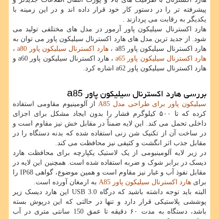
پیشرفته تر را در دستور کار خود قرار داده اند و در این زمینه با
یکدیگر به رقابت می پردازند .
هارد اکسترنال سیلیکون پاور آرمور در مدل های مختلفی تولید می
شود. از جدید ترین مدل های هارد اکسترنال سیلیکون پاور می توان به
هارد اکسترنال سیلیکون پاور
a85
،
هارد اکسترنال سیلیکون پاور
a80
،
هارد اکسترنال سیلیکون پاور
a65
، هارد اکسترنال سیلیکون پاور
a60
و
هارد اکسترنال سیلیکون پاور
a62
اشاره کرد.
بررسی هارد اکسترنال سیلیکون پاور
a85
سیلیکون پاور برای طراحی مدل
A85
از آلومینیوم مقاومی استفاده
کرده که تا ۵۰۰ کیلوگرم فشار را بدون ایجاد مشکل برای اجزای
داخلی تحمل می کند. این لایه ضمناً در مقابل خش نیز مقاوم است و
در ساخت آن از تکنیک شن زنی استفاده شده که بدنه دستگاه را در
مقابل جذب اثر انگشت و کثیفی نیز محافظت می کند.
در زیر لایه آلومینیومی از یک لاستیک یکپارچه برای محافظت هارد
دیسک در برابر شوک و ضربه استفاده شده است. همچنین این لایه در
مقابل نفوذ آب و غبار نیز مقاوم است و همین موضوع، گواهی
IP68
را
برای
هارد اکسترنال سیلیکون پاور
A85
به ارمغان آورده است.
البته باید توجه داشته باشید که درگاه
USB 3.0
این هارد دیسک زیر
پوششی پلاستیکی قرار دارد و تنها در حالتی که این درپوش بسته
باشد، دستگاه به مدت ۶۰ دقیقه تا عمق 150 سانتی متری در آب