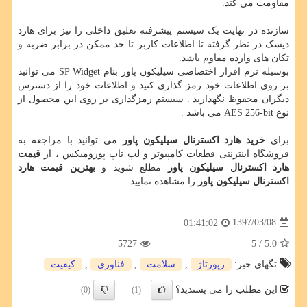
مقاومت می کند.
سازنده در نهایت یک سیستم پیشرفته تعلیق داخلی را نیز برای هارد
دیسک در نظر گرفته تا اطلاعات کاربر تا حد ممکن در برابر ضربه و
تکان های وارده مقاوم باشد.
بوسیله نرم افزار اختصاصی سیلیکون پاور بنام
SP Widget
می توانید
بر روی اطلاعات خود رمز گذاری کنید و اطلاعات خود را از دسترس
دیگران محفوظ نگهدارید . سیستم رمزگذاری بر روی این محصول از
نوع
AES 256-bit
می باشد .
برای
خرید هارد اکسترنال سیلیکون پاور
می توانید با مراجعه به
فروشگاه اینترنتی قطعات کامپیوتر و لپ تاپ پورومیکس ، از
قیمت
هارد اکسترنال سیلیکون پاور
مطلع شوید و
بهترین قیمت هارد
اکسترنال سیلیکون پاور
را مشاهده نمایید.
1397/03/08
01:41:02
5727
/ 5
5.0
تگهای خبر:
رپورتاژ
,
سلامت
,
فناوری
,
كیفیت
این مطلب را می پسندید؟
(0)
(1)