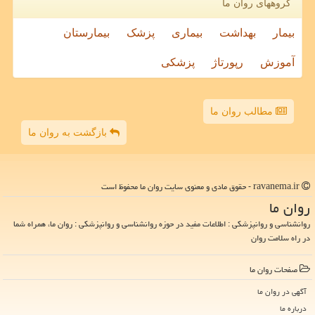
گروههای روان ما
بیمار
بهداشت
بیماری
پزشک
بیمارستان
آموزش
رپورتاژ
پزشکی
مطالب روان ما
بازگشت به روان ما
ravanema.ir - حقوق مادی و معنوی سایت روان ما محفوظ است
روان ما
روانشناسی و روانپزشکی : اطلاعات مفید در حوزه روانشناسی و روانپزشکی : روان ما، همراه شما
در راه سلامت روان
صفحات روان ما
آگهی در روان ما
درباره ما