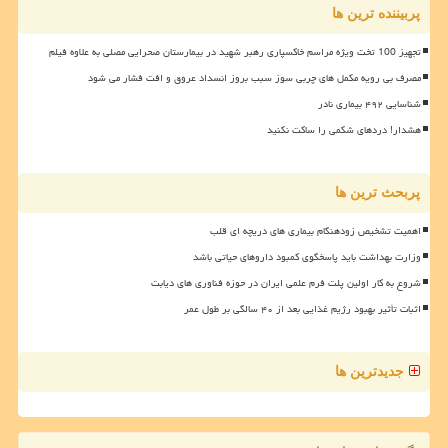
پربیننده ترین ها
تجهیز 100 تخت ویژه مراسم خاکسپاری رهبر شهید در بیمارستان صحرایی مصلی به علاوه فیلم
مصرف بی رویه مکمل های چربی سوز سبب بروز انسداد عروق و افت فشار می شود
شناسایی ۴۹۲ بیماری نادر
هشدار! دردهای شکمی را ساکت نکنید
پربحث ترین ها
اهمیت تشخیص زودهنگام بیماری های دریچه ای قلب
وزارت بهداشت باید پاسخگوی کمبود داروهای حیاتی باشد
شروع به کار اولین پلت فرم علمی ایران در حوزه فناوری های دیابت
اثبات تأثیر بهبود رژیم غذایی بعد از ۴۰ سالگی بر طول عمر
جدیدترین ها