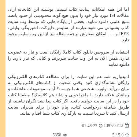
اما این همه امکانات سایت کتاب نیست. بوسیله این کتابخانه آزاد،
مقالات
ISI
مورد نیاز خود را بدون هیچ گونه محدودیتی از حدود پانصد
منبع علمی دانلود نمایید. بعضی از پایگاه هایی که توسط وب سایت
کتاب پشتیبانی می شود عبارتند از: ساینس دایرکت، اشپرینگر، وایلی،
IEEE
و ... . امکان سفارش ترجمه مقاله نیز از این وب سایت وجود
دارد.
استفاده از سرویس دانلود کتاب کاملا رایگان است و نیاز به عضویت
ندارد. همین الان به این وب سایت سربزنید و کتابی که نیاز دارید را
دانلود نمایید.
امیدواریم شما هم این سایت را برای مطالعه کتاب‌های الکترونیکی
رایگان نشانه‌گذاری کنید. وقتی صحبت از کتاب‌های الکترونیکی به
میان می‌آید اولویت شخصی شما چیست؟ آیا به موضوعات عاشقانه و
رمانتیک علاقه دارید یا ماجراجویی و شاید هم کلاسیک؟ مطمئنا کتاب
خود را در این سایت خواهید یافت. اگر کتاب پیدا نشد نگران نباشید، از
طریق سامانه درخواست کتاب، پیام خود را برای مدیران سایت
ارسال کنید تا سریعا نسبت به بارگذاری کتاب شما اقدام نمایند.
1397/03/12
01:48:23
5358
/ 5
5.0