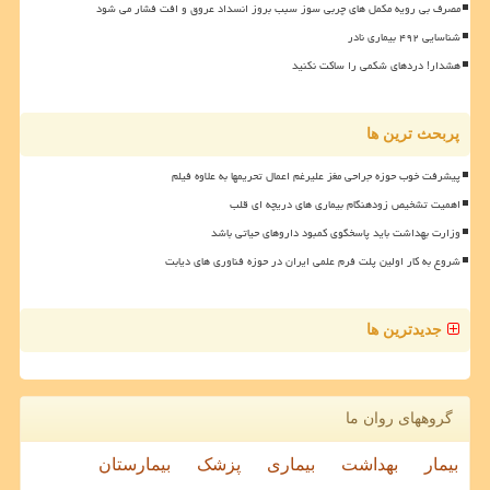
مصرف بی رویه مکمل های چربی سوز سبب بروز انسداد عروق و افت فشار می شود
شناسایی ۴۹۲ بیماری نادر
هشدار! دردهای شکمی را ساکت نکنید
پربحث ترین ها
پیشرفت خوب حوزه جراحی مغز علیرغم اعمال تحریمها به علاوه فیلم
اهمیت تشخیص زودهنگام بیماری های دریچه ای قلب
وزارت بهداشت باید پاسخگوی کمبود داروهای حیاتی باشد
شروع به کار اولین پلت فرم علمی ایران در حوزه فناوری های دیابت
جدیدترین ها
گروههای روان ما
بیمار
بهداشت
بیماری
پزشک
بیمارستان