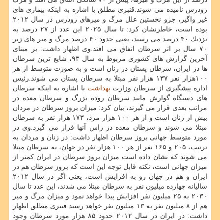
زودرس نامیده می شوند.قنبری مطلق با اشاره به اینكه بیماری های
غیر واگیر، جزو نخستین علل مرگ و میرهای زودرس در سال ۲۰۱۲
بوده است، خاطرنشان كرد: تا سال ۲۰۲۵ این عدد از ۲۷ درصد به
نزدیك ۴۰ درصد می رسید، یعنی حدود ۴۰ درصد مرگ و میر های زیر
۷۰ سال بر اثر سرطان اتفاق می افتد.وی اظهار داشت: بر مبنای
آخرین گزارش های كشوری مربوط به سال ۹۳، شایع ترین سرطان
ها در ایران، سرطان پستان در زنان است و به صورت متوسط از هر
۱۰۰هزار نفر ۱۳۷ هزار نفر مبتلا به سرطان پستان می شوند.رئیس
اداره پیشگیری از سرطان وزارت
بهداشت
با اشاره به اینكه سرطان
های دستگاه گوارش مانند سرطان روده بزرگ و سرطان معده در
مراتب بعدی قرار می گیرند، بیان كرد: میزان بروز سرطان در مردان
بیش از زنان است و از هر ۱۰۰ هزار مرد، ۱۷۳ هزار نفر به سرطان
مبتلا می شوند و سرطان معده در راس آنها قرار می گیرد.وی در
مورد متوسط جهانی بروز سرطان اظهار داشت: در زنان و مردان به
ترتیب، ۲۰۵ و ۱۶۵ نفر از هر ۱۰۰ هزار نفر در جهان، به سرطان مبتلا
می شوند كه نشان داده است میزان بروز سرطان در ایران كمتر از
میزان جهانی است، نكته قابل توجه این است كه بروز سرطان هم در
ایران و هم در جهان رو به افزایش است، یعنی اگر در سال ۲۰۱۲
سالیانه چهارده میلیون نفر به سرطان مبتلا می شدند، این عدد تا سال
۲۰۳۰ به ۲۵ میلیون نفر افزایش پیدا خواهد نمود و میزان مرگ و میر
هم از ۸ میلیون نفر به ۱۳ میلیون نفر خواهد رسید.قنبری مطلق اظهار
داشت: در ایران در سال ۲۰۱۲ حدود ۸۵ هزار مورد سرطان وجود