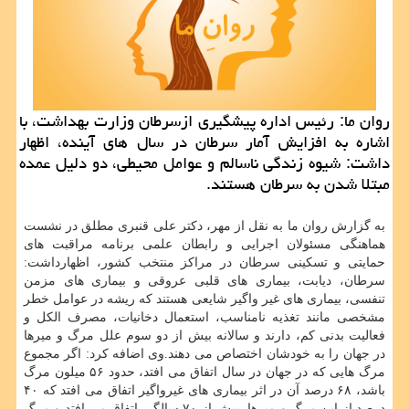
روان ما: رئیس اداره پیشگیری ازسرطان وزارت بهداشت، با
اشاره به افزایش آمار سرطان در سال های آینده، اظهار
داشت: شیوه زندگی ناسالم و عوامل محیطی، دو دلیل عمده
مبتلا شدن به سرطان هستند.
به گزارش روان ما به نقل از مهر، دكتر علی قنبری مطلق در نشست
هماهنگی مسئولان اجرایی و رابطان علمی برنامه مراقبت های
حمایتی و تسكینی سرطان در مراكز منتخب كشور، اظهارداشت:
سرطان، دیابت، بیماری های قلبی عروقی و بیماری های مزمن
تنفسی، بیماری های غیر واگیر شایعی هستند كه ریشه در عوامل خطر
مشخصی مانند تغذیه نامناسب، استعمال دخانیات، مصرف الكل و
فعالیت بدنی كم، دارند و سالانه بیش از دو سوم علل مرگ و میرها
در جهان را به خودشان اختصاص می دهند.وی اضافه كرد: اگر مجموع
مرگ هایی كه در جهان در سال اتفاق می افتد، حدود ۵۶ میلون مرگ
باشد، ۶۸ درصد آن در اثر بیماری های غیرواگیر اتفاق می افتد كه ۴۰
درصد از این مرگ و میرها، پیش از ۷۰ سالگی اتفاق می افتد و مرگ