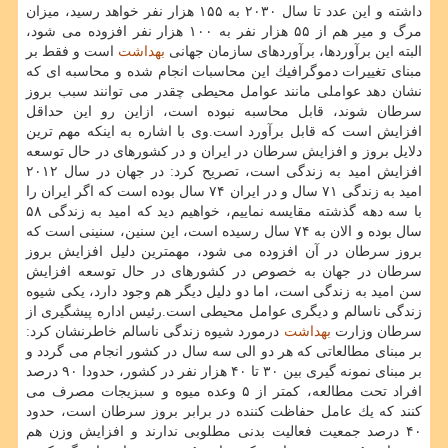
داشته و این عدد تا سال ۲۰۳۰ به ۱۵۵ هزار نفر خواهد رسید، میزان
مرگ و میر هم از ۵۵ هزار نفر به ۱۰۰ هزار نفر افزوده می شود،
البته این برآوردها، برآوردهای سازمان جهانی
بهداشت
است و فقط بر
مبنای تغییرات دموگرافیك این محاسبات انجام شده و محاسبه ای كه
نشان دهد عواملی مانند عوامل محیطی چقدر می توانند سبب بروز
سرطان شوند، قابل محاسبه نبوده است، ازاین رو این حداقل
افزایش است كه قابل برآورد است.وی با اشاره به اینكه مهم ترین
دلایل بروز و افزایش سرطان در ایران و در كشورهای در حال توسعه
افزایش امید به زندگی است، تصریح كرد: در جهان در سال ۲۰۱۲
امید به زندگی ۷۱ سال و در ایران ۷۴ سال بوده است كه اگر ایران را
با سه دهه گذشته مقایسه نماییم، خواهیم دید كه امید به زندگی ۵۸
سال بوده و الان به ۷۴ سال رسیده است، این سنین، سنینی است كه
بروز سرطان در آن افزوده می شود، مهمترین دلیل افزایش بروز
سرطان در جهان به خصوص در كشورهای در حال توسعه افزایش
سن امید به زندگی است، اما دو دلیل دیگر هم وجود دارد، یكی شیوه
زندگی ناسالم و دیگری عوامل محیطی است.رئیس اداره پیشگیری از
سرطان وزارت
بهداشت
درمورد شیوه زندگی ناسالم خاطرنشان كرد:
بر مبنای مطالعاتی كه هر دو الی سه سال در كشور انجام می گردد و
بر مبنای نمونه گیری بین ۳۰ تا ۴۰ هزار نفر در كشور، حدودا ۹۰ درصد
افراد تحت مطالعه، كمتر از ۵ وعده میوه و سبزیجات مصرف می
كنند كه یك عامل حفاظت كننده در برابر بروز سرطان است، حدود
۴۰ درصد جمعیت فعالیت بدنی مطلوبی ندارند و افزایش وزن هم