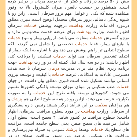
بیش از ۵۰ درصد در زنان و كمتر از ۵۰ درصد مردان را درگیر كرده
است. همینطور در جمعیت بالغین، میزان كلسترول بالا به وفور
مشاهده شده كه یكی از عوامل مهم بروز سرطان است، ازاین رو با
شیوه زندگی ناسالم، بروز سرطان محتمل الوقوع است.قنبری مطلق
درمورد اقدامات وزارت
بهداشت
درجهت پوشش
خدمات
سرطان
اظهار داشت: وزارت
بهداشت
برای عرضه خدمت محدودیتی ندارد و
نوع و گسترش
خدمات
متفاوت می باشد، ارزیابی بیمار و تنوع
خدمات
با نیازهای بیمار، فقط
خدمات
تخصصی را شامل نمی گردد، بلكه
سطوح ابتدایی تر را هم پوشش می دهد.وی با اشاره به اینكه بیمار از
ابتدای تشخیص سرطان می تواند
خدمات
تسكینی را دریافت كند،
اظهار داشت: در دو سه سال قبل كمیته ای در وزارت
بهداشت
جهت
برنامه ریزی نظام مند برای مدیریت
درمان
سرطان با سه هدف
دسترسی عادلانه به امكانات، عرضه
خدمات
با كیفیت و توسعه نیروی
انسانی توانمند تشكیل شده است.قنبری مطلق بیان داشت: در جهان
خدمات
طب تسكینی بر مبنای میزان توسعه یافتگی كشورها تقسیم
می شوند، كشورهای توسعه یافته طرح این
خدمات
را به صورت
یكپارچه عرضه می دهند، ازاین رو در همه سطوح ابتدایی هم
پزشك
و
هم مراقبان
سلامت
در این فرآیند درگیر هستند.رئیس اداره پیشگیری
از سرطان وزارت
بهداشت
در مورد سطوح مراقبت سرطان، اظهار
داشت: سطوح مراقبت در كشور شامل ۴ سطح است، سطح اول،
شامل مراقبت های سطح صفر، یعنی سطح جامعه است، مراقبت
های سطح یك
خدمات
توسط
پزشك
عمومی به همراه تیم پرستاری و
مراقبت های تسكینی عرضه می شود، مراقبت سطح دو در