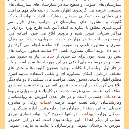
بیمارستان های عمومی و سطح سه در بیمارستان های بیمارستان های
تخصصی عرضه می گردد.وی اظهارداشت: از جنبه های مهم مراقبت
های حمایتی طب تسكینی سرطان، مشاركت افراد خانواده است كه
كلینیك و مشاوره های بیمارستان در مراتب بعدی قرار می
گیرند.قنبری مطلق با اشاره به اینكه آیین نامه طرح بهره برداری از
مراكز سرپایی تدوین شده و بزودی ابلاغ می شود، اضافه كرد:
توسعه زیرساخت ها در چهار جز
خدمات
سرپایی،
خدمات
در منزل،
بستری و مشاوره تلفنی به صورت ۲۴ ساعته انجام می گردد.وی
ادامه داد: تولید امكان مشاوره تلفنی ۲۴ ساعته همچون برنامه های
پیش رو است، چون برای یك سری از
خدمات
، نیاز به حضور بیمار
نیست و در درسنامه های ابلاغی هم این مورد لحاظ شده است و باید
در فاز اول برنامه از امكانات موجود همچون كلینیك ها و بخش های
مختلف درمانی، امكان مشاوره ای و تلفنی استفاده نماییم.قنبری
مطلق اظهار داشت: دستورالعمل مراقبت های تسكینی تا دو ماه دیگر
ابلاغ می گردد كه در آن به بحث نیروی انسانی پرداخته شده است.وی
اضافه كرد: هسته اصلی عرضه خدمت در كلینیك های سرپایی مربوط
به
خدمات
جسمانی است و در فاز بعدی آموزش به روانشناسان
وكارشناسان ارشد تغذیه جهت عرضه
خدمات
روانی و مشاوره
تحصیلی به این دسته از بیماران قرار دارد.رئیس اداره پیشگیری از
سرطان وزارت
بهداشت
در انتها تصریح كرد: توانمندسازی نیروی
انسانی از دیگر اهداف این برنامه بوده است كه در این خصوص
آموزش به پزشكان عمومی و پرستاران با عنایت به نیازهای عمومی