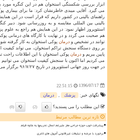
ابزار بررسی شكستگی استخوان هم در این كنگره مورد 
می گیرد. آقایی میبدی خاطرنشان كرد: ما برای بیماری پو
راهنمای بالینی در كشور داریم كه قرار است در این همایش
بالینی بین المللی مقایسه و به روزرسانی شود. دبیر كنگ
استئوپروز اظهار نمود: در این همایش هم راجع به علوم 
هم صحبت می گردد و در نهایت با كارگاه های درمانی پوكی
توانند در تشخیص و
درمان
پوكی استخوان به كار گرفته شون
بر روی دستگاه سنجش تراكم استخوان، می تواند كیفیت اس
پایین ببریم و
درمان
پوكی استخوان با این اطلاعات راحت تر 
می كردیم اما اكنون با سنجش كیفیت استخوان می توانیم بی
در جهت روز جهانی استئوپروز در تاریخ ۹۶/۷/۲۷ برگزار می گردد.
1396/07/17
22:51:15
تگهای خبر:
پزشك
,
درمان
این مطلب را می پسندید؟
(0)
(2)
تازه ترین مطالب مرتبط
پیشرفت خوب حوزه جراحی مغز علیرغم اعمال تحریمها به علاوه فیلم
برخورد با عرضه و تبلیغات غیرقانونی آمپول های لاغری