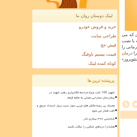
لینک دوستان روان ما
خرید و فروش خودرو
ی كه می
طراحی سایت
 با نصب
فیش حج
مانی را
را
درمان
قیمت بیسیم باوفنگ
ئوپروز»
کوتاه کننده لینک
پربیننده ترین ها
تجهیز 100 تخت ویژه مراسم خاکسپاری رهبر شهید در
بیمارستان صحرایی مصلی به علاوه فیلم
مصرف بی رویه مکمل های چربی سوز سبب بروز انسداد عروق و
افت فشار می شود
شناسایی ۴۹۲ بیماری نادر
هشدار! دردهای شکمی را ساکت نکنید