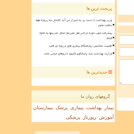
پربحث ترین ها
وزیر بهداشت با دست پر به شیراز می آید افتتاح سه پروژه مهم
سلامت محور
پیشرفت خوب حوزه جراحی مغز علیرغم اعمال تحریمها به علاوه
فیلم
اهمیت تشخیص زودهنگام بیماری های دریچه ای قلب
وزارت بهداشت باید پاسخگوی کمبود داروهای حیاتی باشد
جدیدترین ها
گروههای روان ما
بیمار
بهداشت
بیماری
پزشک
بیمارستان
آموزش
رپورتاژ
پزشکی