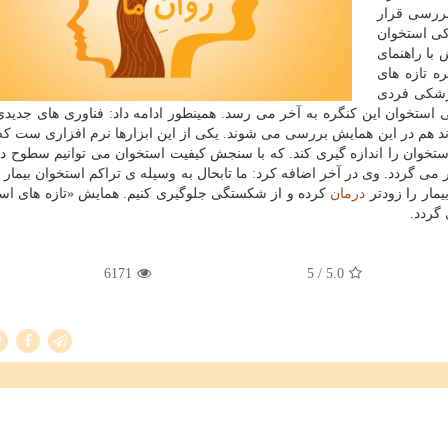
بررسی قرار
كی استخوان
 با راهنمای
ره تازه های
پزشكی فردی
 استخوان این كنگره به آخر می رسد. همینطور ادامه داد: فناوری های جدید
د هم در این همایش بررسی می شوند. یكی از این ابزارها نرم افزاری ست كه
تخوان را اندازه گیری كند. كه با سنجش كیفیت استخوان می توانیم سطوح در
می گردد. وی در آخر اضافه كرد: ما تابحال به وسیله ی تراكم استخوان بیمار 
مار را زودتر
درمان
كرده و از شكستگی جلوگیری كنیم. همایش «تازه های است
6171
/ 5
5.0