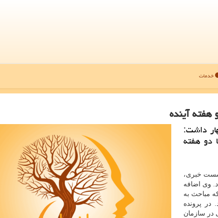
خدمات
 هفته آینده
هار داشت:
 دو هفته
نشست خبری،
. وی اضافه
كه مباحث به
در پرونده
 در سازمان