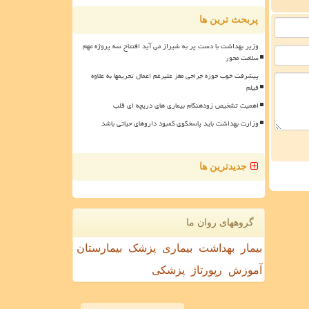
پربحث ترین ها
وزیر بهداشت با دست پر به شیراز می آید افتتاح سه پروژه مهم
سلامت محور
پیشرفت خوب حوزه جراحی مغز علیرغم اعمال تحریمها به علاوه
فیلم
اهمیت تشخیص زودهنگام بیماری های دریچه ای قلب
وزارت بهداشت باید پاسخگوی کمبود داروهای حیاتی باشد
جدیدترین ها
گروههای روان ما
بیمار
بهداشت
بیماری
پزشک
بیمارستان
آموزش
رپورتاژ
پزشکی