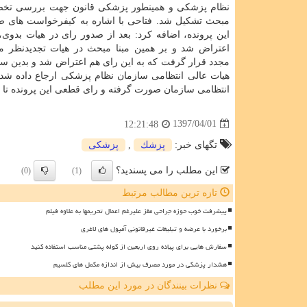
نظام پزشكی و همینطور پزشكی قانون جهت بررسی تخ
مبحث تشكیل شد. فتاحی با اشاره به كیفرخواست های ص
این پرونده، اضافه كرد: بعد از صدور رای در هیات بدوی،
اعتراض شد و بر همین مبنا مبحث در هیات تجدیدنظر 
مجدد قرار گرفت كه به این رای هم اعتراض شد و بدین سان
هیات عالی انتظامی سازمان نظام پزشكی ارجاع داده شد
انتظامی سازمان صورت گرفته و رای قطعی این پرونده تا یكی
1397/04/01
12:21:48
تگهای خبر:
پزشك
,
پزشكی
این مطلب را می پسندید؟
(0)
(1)
تازه ترین مطالب مرتبط
پیشرفت خوب حوزه جراحی مغز علیرغم اعمال تحریمها به علاوه فیلم
برخورد با عرضه و تبلیغات غیرقانونی آمپول های لاغری
سفارش هایی برای پیاده روی اربعین از کوله پشتی مناسب استفاده کنید
هشدار پزشکی در مورد مصرف بیش از اندازه مکمل های کلسیم
نظرات بینندگان در مورد این مطلب