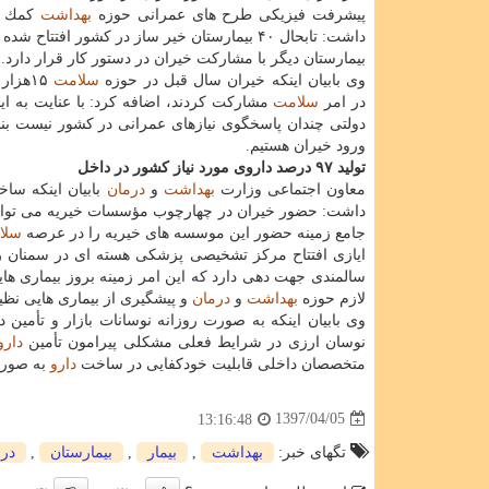
پیشرفت فیزیكی طرح های عمرانی حوزه
بهداشت
كمك نم
بیمارستان دیگر با مشاركت خیران در دستور كار قرار دارد.
وی بابیان اینكه خیران سال قبل در حوزه
سلامت
۱۵هزار
در امر
سلامت
مشاركت كردند، اضافه كرد: با عنایت به این
دولتی چندان پاسخگوی نیازهای عمرانی در كشور نیست بنا
ورود خیران هستیم.
تولید ۹۷ درصد داروی مورد نیاز كشور در داخل
معاون اجتماعی وزارت
بهداشت
و
درمان
بابیان اینكه ساخ
داشت: حضور خیران در چهارچوب مؤسسات خیریه می تواند ب
جامع زمینه حضور این موسسه های خیریه را در عرصه
سلا
ایازی افتتاح مركز تشخیصی پزشكی هسته ای در سمنان را
سالمندی جهت دهی دارد كه این امر زمینه بروز بیماری ها
لازم حوزه
بهداشت
و
درمان
و پیشگیری از بیماری هایی نظ
وی بابیان اینكه به صورت روزانه نوسانات بازار و تأمین
نوسان ارزی در شرایط فعلی مشكلی پیرامون تأمین
دارو
متخصصان داخلی قابلیت خودكفایی در ساخت
دارو
به صور
1397/04/05
13:16:48
تگهای خبر:
بهداشت
,
بیمار
,
بیمارستان
,
در