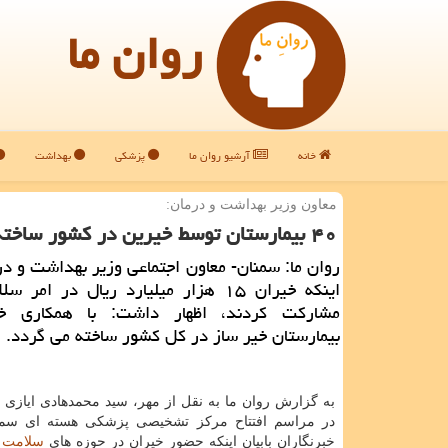
روان ما
خانه
آرشیو روان ما
پزشکی
بهداشت
معاون وزیر بهداشت و درمان:
۴۰ بیمارستان توسط خیرین در كشور ساخته می شود، خیران پیشگامان سلامت
روان ما: سمنان- معاون اجتماعی وزیر بهداشت و درم
اینكه خیران ۱۵ هزار میلیارد ریال در ام
بیمارستان خیر ساز در كل كشور ساخته می گردد.
به گزارش روان ما به نقل از مهر، سید محمدهادی ایازی 
در مراسم افتتاح مركز تشخیصی پزشكی هسته ای سمن
خبرنگاران بابیان اینكه حضور خیران در حوزه های
سلامت
م