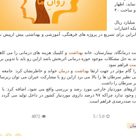
اید، اظهار
داشت: تابحال ۴۰ بیمارستان خیر ساز در كشور افتتاح شده و ساخت ۴۰
 میلیارد ریال
كه اعتبارات
براین برای تسریع در پروژه های فرهنگی، آموزشی و بهداشتی بیش ازپیش نیا
ت درمانگاه، بیمارستان، خانه
بهداشت
و كلینیك هزینه های درمانی را می كاهد
ه حل مشكلات موجود حوزه درمانی اثربخش باشد ازاین رو باید با تدوین برن
مت
فراهم نمود.
 گام مؤثر در جهت ارتقا
بهداشت
و
درمان
خواند و خاطرنشان كرد: جامعه 
یی نظیر سرطان ها را بالا می برد ازاین رو با مشاركت خیران می توان زیرس
یر سرطان را داشت.
 داروهای موردنیاز خارجی مورد رصد و بررسی واقع می شود، اضافه كرد: با ع
وجود ندارد چراكه ۹۷ درصد داروی موردنیاز كشور در داخل تولید می گرد
ت صددرصدی فراهم است.
4872
/ 5
5.0
مان