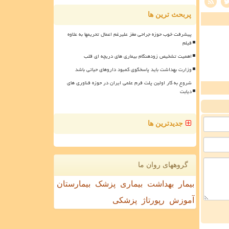
پربحث ترین ها
پیشرفت خوب حوزه جراحی مغز علیرغم اعمال تحریمها به علاوه
فیلم
اهمیت تشخیص زودهنگام بیماری های دریچه ای قلب
وزارت بهداشت باید پاسخگوی کمبود داروهای حیاتی باشد
شروع به کار اولین پلت فرم علمی ایران در حوزه فناوری های
دیابت
جدیدترین ها
گروههای روان ما
بیمار
بهداشت
بیماری
پزشک
بیمارستان
آموزش
رپورتاژ
پزشکی