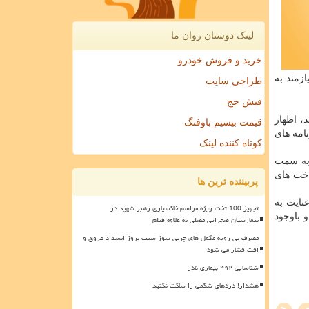
لینک دوستان روان ما
خرید و فروش خودرو
زمند به
طراحی سایت
فیش حج
، اظهار
قیمت بیسیم باوفنگ
امه های
کوتاه کننده لینک
به سمت
اخت های
پربیننده ترین ها
نایت به
تجهیز 100 تخت ویژه مراسم خاکسپاری رهبر شهید در
د و باوجود
بیمارستان صحرایی مصلی به علاوه فیلم
مصرف بی رویه مکمل های چربی سوز سبب بروز انسداد عروق و
افت فشار می شود
شناسایی ۴۹۲ بیماری نادر
هشدار! دردهای شکمی را ساکت نکنید