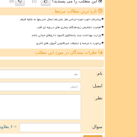
این مطلب را می پسندید؟
(0)
(1)
تازه ترین مطالب مرتبط
پیشرفت خوب حوزه جراحی مغز علیرغم اعمال تحریمها به علاوه فیلم
اهمیت تشخیص زودهنگام بیماری های دریچه ای قلب
وزارت بهداشت باید پاسخگوی کمبود داروهای حیاتی باشد
برخورد با عرضه و تبلیغات غیرقانونی آمپول های لاغری
نظرات بینندگان در مورد این مطلب
ن
نام:
ایمیل:
نظر:
سوال:
= ۶ بعلاوه ۴