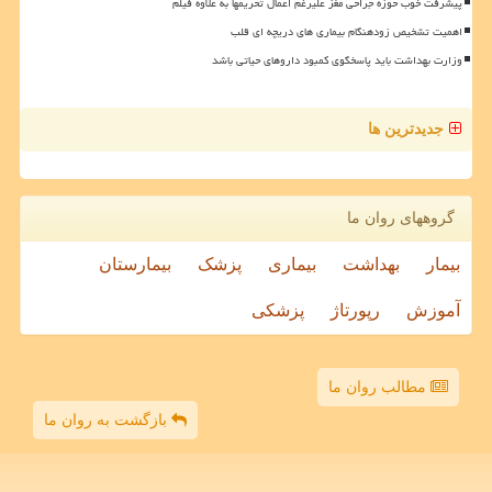
پیشرفت خوب حوزه جراحی مغز علیرغم اعمال تحریمها به علاوه فیلم
اهمیت تشخیص زودهنگام بیماری های دریچه ای قلب
وزارت بهداشت باید پاسخگوی کمبود داروهای حیاتی باشد
جدیدترین ها
گروههای روان ما
بیمار
بهداشت
بیماری
پزشک
بیمارستان
آموزش
رپورتاژ
پزشکی
مطالب روان ما
بازگشت به روان ما