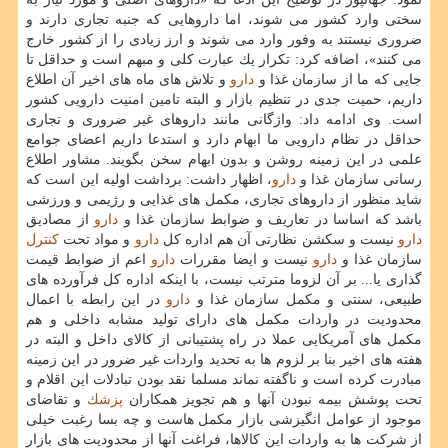
سختی وارد كشور می شوند، اما داروهایی كه جنبه تجاری دارند و
ضروری نیستند به وفور وارد می شوند و ارز زیادی را از كشور خارج
می كنند»، اضافه كرد: تكرار یك عبارت كلی و مبهم است و حداقل تا
جایی كه ما از سازمان غذا و
دارو
و تلاش های ماه های اخیر آن اطلاع
داریم، حمیت جدی در تنظیم بازار و البته تامین امنیت دارویی كشور
است. وی ادامه داد: واژگانی مانند داروهای غیر ضروری و تجاری
حداقل در نظام دارویی ما ابهام دارد و استدعا داریم اعضای جوامع
علمی در این زمینه روشن و بدون ابهام سخن بگویند. مشاور اطلاع
رسانی سازمان غذا و
دارو
، اظهار داشت: برداشت اولیه این است كه
شاید منظور از داروهای تجاری، مكمل های غذایی و رژیمی و ورزشی
باشد كه اساسا در تعاریف و ضوابط سازمان غذا و
دارو
از مصادیق
دارو
نیست و سكشن نظارتی آن هم اداره كل
دارو
و مواد تحت
كنترل
سازمان غذا و
دارو
نیست و ایضا مقررات
دارو
اعم از ضوابط قیمت
گذاری یا... بر آن لزوما مترتب نیست، با اینكه اداره كل فرآورده های
طبیعی، سنتی و مكمل سازمان غذا و
دارو
در این رابطه با اعمال
محدودیت در واردات مكمل های دارای تولید مشابه داخلی و هم
مكمل های آمریكایی عملا در راه پشتیبانی از كالای داخل و البته در
هفته های اخیر بنا بر لزوم ها به تحدید واردات غیر ضرور در این زمینه
مبادرت كرده است و ناگفته نماند مسلما نقد بودن تبادلات این اقلام و
تحت پوشش بیمه نبودن آنها و هم تجویز همكاران
پزشك
و تقاضای
موجود از عوامل انگیزشی بازار مكمل هاست و چه بسا رغبت خیلی
از شركت ها به واردات این كالاها، فراغت آنها از محدودیت های بازار