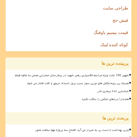
طراحی سایت
فیش حج
قیمت بیسیم باوفنگ
کوتاه کننده لینک
پربیننده ترین ها
تجهیز 100 تخت ویژه مراسم خاکسپاری رهبر شهید در بیمارستان صحرایی مصلی به علاوه فیلم
مصرف بی رویه مکمل های چربی سوز سبب بروز انسداد عروق و افت فشار می شود
شناسایی ۴۹۲ بیماری نادر
هشدار! دردهای شکمی را ساکت نکنید
پربحث ترین ها
وزیر بهداشت با دست پر به شیراز می آید افتتاح سه پروژه مهم سلامت محور