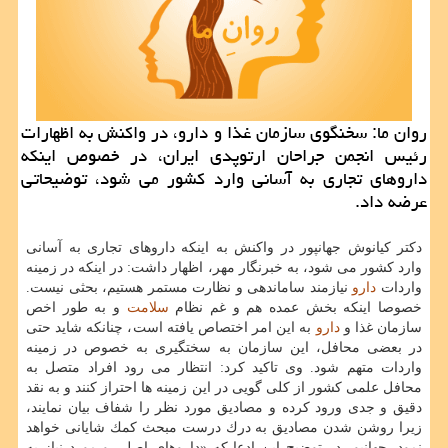
روان ما: سخنگوی سازمان غذا و دارو، در واكنش به اظهارات
رئیس انجمن جراحان ارتوپدی ایران، در خصوص اینكه
داروهای تجاری به آسانی وارد كشور می شود، توضیحاتی
عرضه داد.
دكتر كیانوش جهانپور در واكنش به اینكه داروهای تجاری به آسانی
وارد كشور می شود، به خبرنگار مهر، اظهار داشت: در اینكه در زمینه
واردات
دارو
نیازمند ساماندهی و نظارت مستمر هستیم، بحثی نیست.
خصوصا اینكه بخش عمده هم و غم نظام
سلامت
و به طور اخص
سازمان غذا و
دارو
به این امر اختصاص یافته است، چنانكه شاید حتی
در بعضی محافل، این سازمان به سختگیری به خصوص در زمینه
واردات متهم شود. وی تاكید كرد: انتظار می رود افراد متصل به
محافل علمی كشور از كلی گویی در این زمینه ها احتراز كنند و به نقد
دقیق و جدی ورود كرده و مصادیق مورد نظر را شفاف بیان نمایند،
زیرا روشن شدن مصادیق به درك درست مبحث كمك شایانی خواهد
نمود. جهانپور در توضیح این ادعا كه «داروهای اصلی و مورد نیاز به