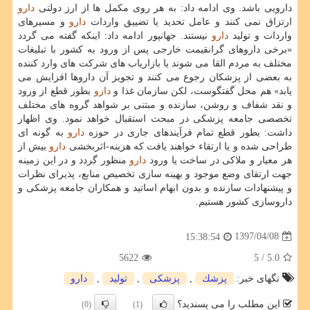
دارویی باشد. وی ادامه داد: به هر روی مكمل ها از ارز دولتی
دارو
ارتزاق نمی كنند و عامل تحدید یا تضییق واردات
دارو
و مسیرهای
واردات و تولید
دارو
نیستند. جهانپور ادامه داد: اینكه گفته می گردد
«برخی داروهای گرانقیمت خارجی پس از ورود به كشور با تبلیغات
مختلف به مردم القا می شوند یا بازاریاب های شركت های وارد كننده
به بعضی از پزشكان رجوع می كنند و تجویز آن داروها افزایش می
یابد» هم محل گفتگوست، لكن سازمان غذا و
دارو
بطور قطع از ورود
و نقد شفاف و روشن، سازنده و مبتنی بر شواهد گروه های مختلف
تخصصی جامعه پزشكی در مبحث استقبال خواهد نمود. وی اظهار
داشت: بطور قطع تمام فرآیندهای جاری در حوزه
دارو
به گونه ای
طراحی شده و یا ارتقاء خواهند یافت كه هزینه-اثربخشی
دارو
بیش از
هر معیار و ملاكی در ساخت یا ورود
دارو
منظور گردد و در این زمینه
جهت ارتقای وضع موجود و بهینه سازی تخصیص منابع، پذیرای نظرات
و پیشنهادات سازنده و بدون ابهام اساتید و همكاران جامعه پزشكی و
داروسازی كشور هستیم.
1397/04/08
15:38:54
5622
/ 5
5.0
تگهای خبر:
پزشك
,
پزشكی
,
تولید
,
دارو
این مطلب را می پسندید؟
(0)
(1)