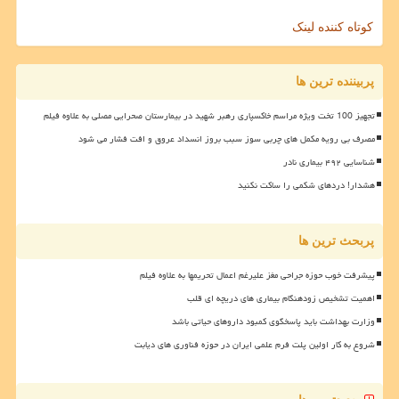
کوتاه کننده لینک
پربیننده ترین ها
تجهیز 100 تخت ویژه مراسم خاکسپاری رهبر شهید در بیمارستان صحرایی مصلی به علاوه فیلم
مصرف بی رویه مکمل های چربی سوز سبب بروز انسداد عروق و افت فشار می شود
شناسایی ۴۹۲ بیماری نادر
هشدار! دردهای شکمی را ساکت نکنید
پربحث ترین ها
پیشرفت خوب حوزه جراحی مغز علیرغم اعمال تحریمها به علاوه فیلم
اهمیت تشخیص زودهنگام بیماری های دریچه ای قلب
وزارت بهداشت باید پاسخگوی کمبود داروهای حیاتی باشد
شروع به کار اولین پلت فرم علمی ایران در حوزه فناوری های دیابت