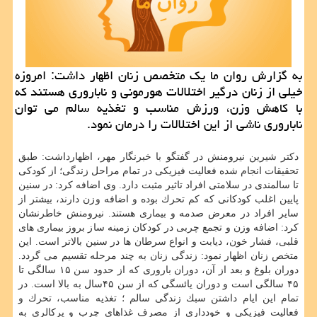
به گزارش روان ما یك متخصص زنان اظهار داشت: امروزه
خیلی از زنان درگیر اختلالات هورمونی و ناباروری هستند كه
با كاهش وزن، ورزش مناسب و تغذیه سالم می توان
ناباروری ناشی از این اختلالات را درمان نمود.
دكتر شیرین نیرومنش در گفتگو با خبرنگار مهر، اظهارداشت: طبق
تحقیقات انجام شده فعالیت فیزیكی در تمام مراحل زندگی؛ از كودكی
تا سالمندی در سلامتی افراد تاثیر مثبت دارد. وی اضافه كرد: در سنین
پایین اغلب كودكانی كه كم تحرك بوده و اضافه وزن دارند، بیشتر از
سایر افراد در معرض صدمه و بیماری هستند. نیرومنش خاطرنشان
كرد: اضافه وزن و تجمع چربی در كودكان زمینه ساز بروز بیماری های
قلبی، فشار خون، دیابت و انواع سرطان ها در سنین بالاتر است. این
متخص زنان اظهار نمود: زندگی زنان به چند مرحله تقسیم می گردد.
دوران بلوغ و بعد از آن، دوران باروری كه از حدود سن ۱۵ سالگی تا
۴۵ سالگی است و دوران یائسگی كه از سن ۴۵سال به بالا است. در
تمام این ایام داشتن سبك زندگی سالم ؛ تغذیه مناسب، تحرك و
فعالیت فیزیكی و خودداری از مصرف غذاهای چرب و پركالری به