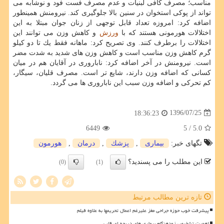
مناسب؛ مصرف كافی لبنیات و عدم مصرف فست فود و نوشابه می
تواند از پوكی استخوان در سنین بالا جلوگیری كند. نیرومنش همینطور
اضافه كرد: امروزه تعداد قابل توجهی از زنان جوان مبتلا به این
اختلالات هورمونی هستند كه با
ورزش
و كاهش وزن می توانند این
اختلالات را برطرف كنند. وی تصریح كرد: ماهانه فقط یك تا دو كیلو
گرم كاهش وزن مناسب است و كاهش وزن های شدید به شدت مضر
است. نیرومنش در آخر اضافه كرد: ناباروری در آقایان هم در میان
كسانی كه اضافه وزن دارند، شایع تر است. مصرف قلیان، سیگار،
كم تحركی و اضافه وزن سبب این ناباروری ها می گردد.
1396/07/25
18:36:23
6449
/ 5
5.0
تگهای خبر:
بیماری
,
پزشك
,
درمان
,
هورمون
این مطلب را می پسندید؟
(0)
(1)
تازه ترین مطالب مرتبط
پیشرفت خوب حوزه جراحی مغز علیرغم اعمال تحریمها به علاوه فیلم
اهمیت تشخیص زودهنگام بیماری های دریچه ای قلب