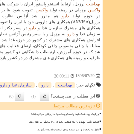
بهداشت
برزیل، ارتباط انستیتو پاستور ایران با شركت های 
واكسن
برزیلی در زمینه تولید
واكسن
، تقویت شود. بنا بر
در حوزه تولید
دارو
هم مقرر شد آژانس نظارت
برزیل(ANVISA) همكاری های دارویی خود با ایران را ت
همكاری های مشترك سازمان غذا و
دارو
در سفر دكتر ا
سازمان غذا و
دارو
به برزیل و یا سفر رئیس آژانس نظا
افزایش همكاری های مشترك دو كشور در حوزه غذا شد و 
مقابله با چاقی بخصوص چاقی كودكان، ارتقای فعالیت های
شد كه در حوزه آموزش، ارتباطات دانشگاهی دو كشور 
ظرفیت و زمینه های همكاری های مشترك در دو كشور بازدید
1396/07/29
20:00:11
تگهای خبر:
بهداشت
,
دارو
,
سازمان غذا و دارو
این مطلب را می پسندید؟
(0)
(1)
تازه ترین مطالب مرتبط
وزارت بهداشت باید پاسخگوی کمبود داروهای حیاتی باشد
اثبات تأثیر بهبود رژیم غذایی بعد از ۴۰ سالگی بر طول عمر
تاول و زخم پا را در پیاده روی اربعین نادیده نگیرید