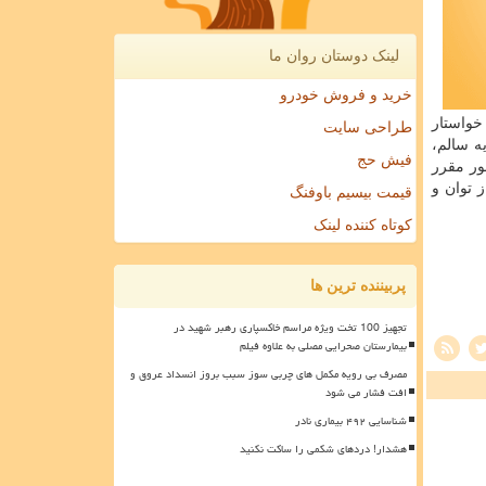
لینک دوستان روان ما
خرید و فروش خودرو
خواستار
طراحی سایت
ه سالم،
فیش حج
ور مقرر
 توان و
قیمت بیسیم باوفنگ
کوتاه کننده لینک
پربیننده ترین ها
تجهیز 100 تخت ویژه مراسم خاکسپاری رهبر شهید در
بیمارستان صحرایی مصلی به علاوه فیلم
مصرف بی رویه مکمل های چربی سوز سبب بروز انسداد عروق و
افت فشار می شود
شناسایی ۴۹۲ بیماری نادر
هشدار! دردهای شکمی را ساکت نکنید