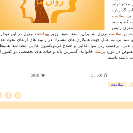
معتبر تولید
 این گزارش،
 بر
سلامت
قویت كند و سند
صغری رئیس
رت بر
سلامت
برزیل به ایران، امضا شود. وزیر
بهداشت
برزیل در این دیدار 
سند برنامه عمل جهت همكاری های مشترك در زمینه های ارتقای نحوه تغذی
 بدنی، برچسب زنی مواد غذایی و اصلاح فرمولاسیون غذایی امضا شد. همینط
بخصوص در مورد
پزشك
خانواده، گسترش یابد و هیات های تخصصی دو كشور از
 داشته باشند.
5818
/ 5
5.0
,
سلامت