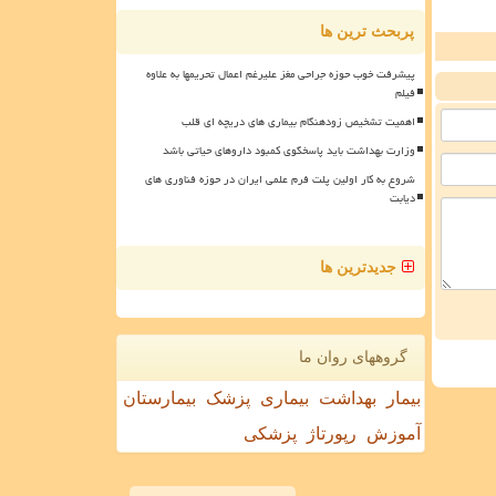
پربحث ترین ها
پیشرفت خوب حوزه جراحی مغز علیرغم اعمال تحریمها به علاوه
فیلم
اهمیت تشخیص زودهنگام بیماری های دریچه ای قلب
وزارت بهداشت باید پاسخگوی کمبود داروهای حیاتی باشد
شروع به کار اولین پلت فرم علمی ایران در حوزه فناوری های
دیابت
جدیدترین ها
گروههای روان ما
بیمار
بهداشت
بیماری
پزشک
بیمارستان
آموزش
رپورتاژ
پزشکی