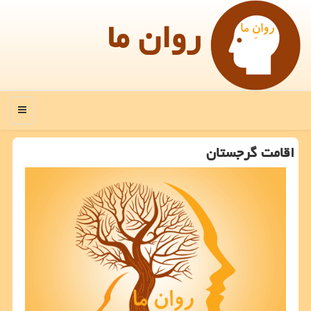
روان ما
منو
اقامت گرجستان