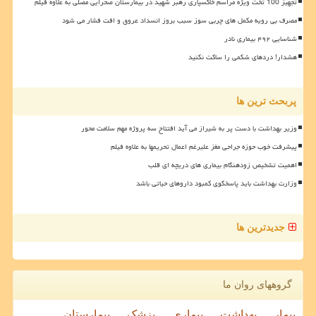
تجهیز 100 تخت ویژه مراسم خاکسپاری رهبر شهید در بیمارستان صحرایی مصلی به علاوه فیلم
مصرف بی رویه مکمل های چربی سوز سبب بروز انسداد عروق و افت فشار می شود
شناسایی ۴۹۲ بیماری نادر
هشدار! دردهای شکمی را ساکت نکنید
پربحث ترین ها
وزیر بهداشت با دست پر به شیراز می آید افتتاح سه پروژه مهم سلامت محور
پیشرفت خوب حوزه جراحی مغز علیرغم اعمال تحریمها به علاوه فیلم
اهمیت تشخیص زودهنگام بیماری های دریچه ای قلب
وزارت بهداشت باید پاسخگوی کمبود داروهای حیاتی باشد
جدیدترین ها
گروههای روان ما
بیمار
بهداشت
بیماری
پزشک
بیمارستان