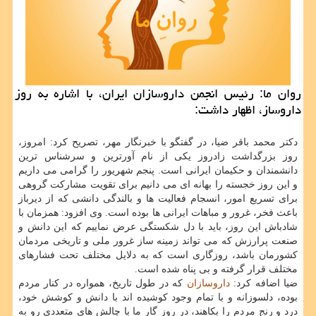
روان ما: رئیس انجمن داروسازان ایران، با اشاره به روز
داروساز، اظهار داشت:
دكتر محمد باقر ضیا، در گفتگو با خبرنگار مهر، تصریح كرد: امروز،
روز بزرگداشت زادروز یكی از نام آورترین و سرشناس ترین
دانشمندان و حكیمان ایرانی است. پنجم شهریور را گرامی می داریم
و این روز خجسته را بهانه ای می دانیم برای تقویت مشاركت گروهی
برای تسریع امور، انسجام فعالیت ها و بالندگی دانشی كه از دیرباز
باعث فخر، غرور و مباهات ایرانی ها بوده است. وی افزود: همزمان با
شادباش این روز، باید با دل شكستگی عرض نماییم كه این دانش و
صنعت پرارزش كه می تواند زمینه ساز غرور ملی و تاریخی مردمان
كشورمان باشد، روزگاری است كه به دلایل مختلف تحت فشارهای
مختلف قرار گرفته و بی پناه شده است.
ضیا اضافه كرد:
داروسازان
كه در طول تاریخ، همواره در كنار مردم
بوده، دلسوزانه و با تمام وجود كوشیده اند با دانش و كوشش خود،
درد و رنج مردم را بكاهند، در روز گار ما با چالش های متعددی رو به