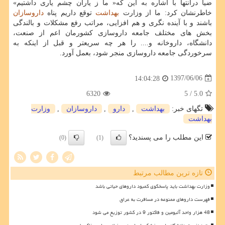
ضیا درانتها با اشاره به این كه« ما ز یاران چشم یاری داشتیم»
خاطرنشان كرد: ما از وزارت
بهداشت
توقع داریم پناه
داروسازان
باشند و با آینده نگری و هم افزایی، مراتب رفع مشكلات و بالندگی
بخش های مختلف جامعه داروسازی كشورمان اعم از صنعت،
دانشگاه، داروخانه و.... را هر چه سریعتر و قبل از اینكه به
سرخوردگی جامعه داروسازی منجر شود، بعمل آورد.
1397/06/06
14:04:28
6320
/ 5
5.0
تگهای خبر:
بهداشت
,
دارو
,
داروسازان
,
وزارت
بهداشت
این مطلب را می پسندید؟
(0)
(1)
تازه ترین مطالب مرتبط
وزارت بهداشت باید پاسخگوی کمبود داروهای حیاتی باشد
فهرست داروهای ممنوعه در مسافرت به عراق
48 هزار واحد آلبومین و فاکتور 9 در کشور توزیع می شود