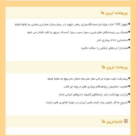
پربیننده ترین ها
تجهیز 100 تخت ویژه مراسم خاکسپاری رهبر شهید در بیمارستان صحرایی مصلی به علاوه فیلم
مصرف بی رویه مکمل های چربی سوز سبب بروز انسداد عروق و افت فشار می شود
شناسایی ۴۹۲ بیماری نادر
هشدار! دردهای شکمی را ساکت نکنید
پربحث ترین ها
پیشرفت خوب حوزه جراحی مغز علیرغم اعمال تحریمها به علاوه فیلم
اهمیت تشخیص زودهنگام بیماری های دریچه ای قلب
وزارت بهداشت باید پاسخگوی کمبود داروهای حیاتی باشد
شروع به کار اولین پلت فرم علمی ایران در حوزه فناوری های دیابت
جدیدترین ها