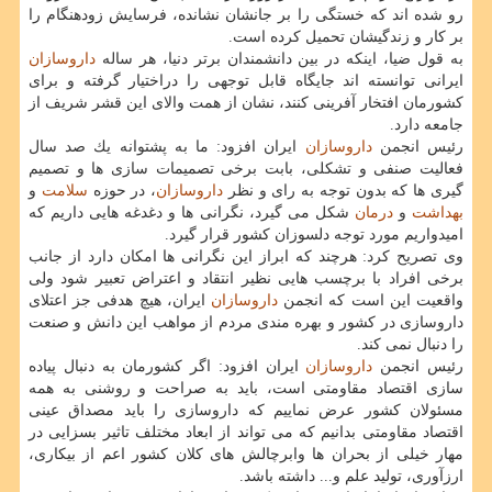
رو شده اند كه خستگی را بر جانشان نشانده، فرسایش زودهنگام را
بر كار و زندگیشان تحمیل كرده است.
به قول ضیا، اینكه در بین دانشمندان برتر دنیا، هر ساله
داروسازان
ایرانی توانسته اند جایگاه قابل توجهی را دراختیار گرفته و برای
كشورمان افتخار آفرینی كنند، نشان از همت والای این قشر شریف از
جامعه دارد.
رئیس انجمن
داروسازان
ایران افزود: ما به پشتوانه یك صد سال
فعالیت صنفی و تشكلی، بابت برخی تصمیمات سازی ها و تصمیم
گیری ها كه بدون توجه به رای و نظر
داروسازان
، در حوزه
سلامت
و
بهداشت
و
درمان
شكل می گیرد، نگرانی ها و دغدغه هایی داریم كه
امیدواریم مورد توجه دلسوزان كشور قرار گیرد.
وی تصریح كرد: هرچند كه ابراز این نگرانی ها امكان دارد از جانب
برخی افراد با برچسب هایی نظیر انتقاد و اعتراض تعبیر شود ولی
واقعیت این است كه انجمن
داروسازان
ایران، هیچ هدفی جز اعتلای
داروسازی در كشور و بهره مندی مردم از مواهب این دانش و صنعت
را دنبال نمی كند.
رئیس انجمن
داروسازان
ایران افزود: اگر كشورمان به دنبال پیاده
سازی اقتصاد مقاومتی است، باید به صراحت و روشنی به همه
مسئولان كشور عرض نماییم كه داروسازی را باید مصداق عینی
اقتصاد مقاومتی بدانیم كه می تواند از ابعاد مختلف تاثیر بسزایی در
مهار خیلی از بحران ها وابرچالش های كلان كشور اعم از بیكاری،
ارزآوری، تولید علم و... داشته باشد.