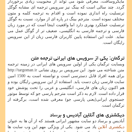
مایکروسافت، معرفی شود می تواند از محبوبیت زیادی برخوردار
گردد. چند سالی است که بینگ نیز سرویس ترجمه ای مشابه گوگل
ترنسلیت راه اندازی نموده است و اقدام به ترجمه کلمه و متون
مختلف نموده است. مترجم بینگ در پاره ای از موارد، نسبت به گوگل
ترنسلیت عملکرد بهتری دارد اما واقعیت اینجا است که در مورد زبان
فارسی و ترجمه فارسی به انگلیسی، ضعیف تر از گوگل عمل می
نماید. علت این استفاده پایین کاربران فارسی زبان از این سرویس
رایگان است.
ترگمان: یکی از سرویس های ایرانی ترجمه متن
وبسایت ترگمان یکی از اولین سرویس های ایرانی در زمینه ترجمه
متن شناخته می شود. این سرویس بر روی نشانی
http://targoman.ir
برای همه افراد قابل دسترسی است و توانسته است به 1500 امین
سایت فارسی زبان دست یابد. استفاده از این سرویس رایگان بوده و
هم اکنون زبان های فارسی، انگلیسی و عربی را تحت پوشش خود
قرار داده است. لازم به ذکر است مترجم پارسی جو که توسط موتور
جستجوی ایرانی(یعنی پارسی جو) معرفی شده است، برگرفته از
ترگمان است.
دیکشنری های آنلاین آبادیس و برساد
آبادیس و برساد دو سایت مشهور ایرانی هستند که از آن ها به عنوان
دیکشنری آنلاین
یاد می شود. یکی از ویژگی مهم این وب سایت ها