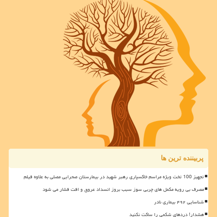
پربیننده ترین ها
تجهیز 100 تخت ویژه مراسم خاکسپاری رهبر شهید در بیمارستان صحرایی مصلی به علاوه فیلم
مصرف بی رویه مکمل های چربی سوز سبب بروز انسداد عروق و افت فشار می شود
شناسایی ۴۹۲ بیماری نادر
هشدار! دردهای شکمی را ساکت نکنید