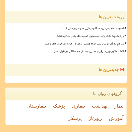
پربحث ترین ها
اهمیت تشخیص زودهنگام بیماری های دریچه ای قلب
وزارت بهداشت باید پاسخگوی کمبود داروهای حیاتی باشد
شروع به کار اولین پلت فرم علمی ایران در حوزه فناوری های دیابت
اثبات تأثیر بهبود رژیم غذایی بعد از ۴۰ سالگی بر طول عمر
جدیدترین ها
گروههای روان ما
بیمار
بهداشت
بیماری
پزشک
بیمارستان
آموزش
رپورتاژ
پزشکی