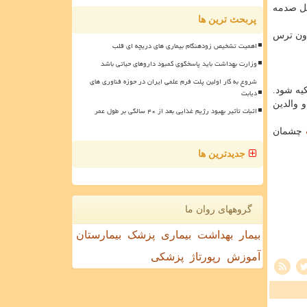
یل صدمه
پربحث ترین ها
دون ترس
اهمیت تشخیص زودهنگام بیماری های دریچه ای قلب
وزارت بهداشت باید پاسخگوی کمبود داروهای حیاتی باشد
شروع به کار اولین پلت فرم علمی ایران در حوزه فناوری های
یه شود.
دیابت
 والدین
اثبات تأثیر بهبود رژیم غذایی بعد از ۴۰ سالگی بر طول عمر
چشمان
جدیدترین ها
گروههای روان ما
بیمار
بهداشت
بیماری
پزشک
بیمارستان
آموزش
رپورتاژ
پزشکی