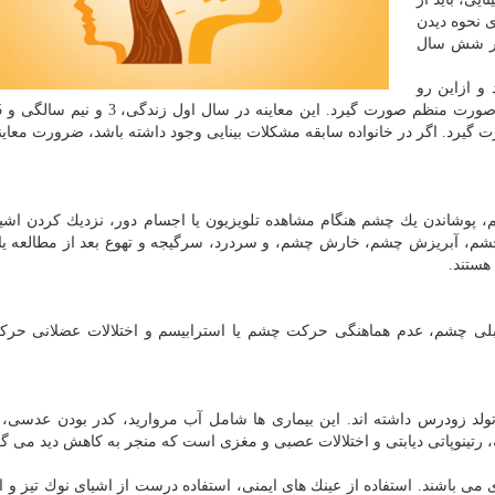
 نحوه دیدن
 در شش سال
 و ازاین رو
 گیرد. اگر در خانواده سابقه مشكلات بینایی وجود داشته باشد، ضرورت معاین
وشاندن یك چشم هنگام مشاهده تلویزیون یا اجسام دور، نزدیك كردن اشیا
شم، آبریزش چشم، خارش چشم، و سردرد، سرگیجه و تهوع بعد از مطالعه یا
هستند.
 تنبلی چشم، عدم هماهنگی حركت چشم یا استرابیسم و اختلالات عضلانی ح
ولد زودرس داشته اند. این بیماری ها شامل آب مروارید، كدر بودن عدسی، 
ینوپاتی دیابتی و اختلالات عصبی و مغزی است كه منجر به كاهش دید می گر
گیری می باشند. استفاده از عینك های ایمنی، استفاده درست از اشیای نوك تیز و ا