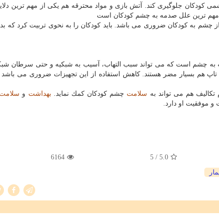
می كودكان جلوگیری كند. آتش بازی و مواد محترقه هم یكی از مهم ترین دلا
ز مهم ترین علل صدمه به چشم كودكان است
از چشم به كودكان ضروری می باشد. باید كودكان را به نحوی تربیت كرد كه ب
 به چشم است كه می تواند سبب التهاب، آسیب به شبكیه و حتی سرطان شبك
 تاپ هم بسیار مضر هستند. كاهش استفاده از این تجهیزات ضروری می باشد و
تكالیف هم می تواند به
سلامت
چشم كودكان كمك نماید.
بهداشت
و
سلامت
و موفقیت او دارد.
6164
/ 5
5.0
مار