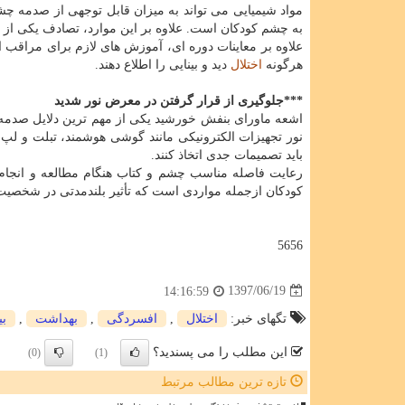
مواد شیمیایی می تواند به میزان قابل توجهی از صدمه چش
به چشم كودكان است. علاوه بر این موارد، تصادف یكی ا
علاوه بر معاینات دوره ای، آموزش های لازم برای مراقب 
هرگونه
اختلال
دید و بینایی را اطلاع دهند.
***جلوگیری از قرار گرفتن در معرض نور شدید
اشعه ماورای بنفش خورشید یكی از مهم ترین دلایل صدمه
نور تجهیزات الكترونیكی مانند گوشی هوشمند، تبلت و لپ
باید تصمیمات جدی اتخاذ كنند.
رعایت فاصله مناسب چشم و كتاب هنگام مطالعه و انجام 
كودكان ازجمله مواردی است كه تأثیر بلندمدتی در شخصیت 
5656
1397/06/19
14:16:59
تگهای خبر:
اختلال
,
افسردگی
,
بهداشت
,
بی
این مطلب را می پسندید؟
(0)
(1)
تازه ترین مطالب مرتبط