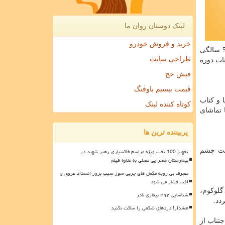
لینک دوستان روان ما
خرید و فروش خودرو
معاینات مداوم چشم پزشكی و بررسی قدرت دید باید به صورت منظم صورت گیرد. این معاینه در سال اول زندگی، 3 و نیم سالگی و 5 سالگی
طراحی سایت
ات دوره
فیش حج
قیمت بیسیم باوفنگ
 و كتاب
کوتاه کننده لینک
 تماشای
پربیننده ترین ها
ركت چشم
تجهیز 100 تخت ویژه مراسم خاکسپاری رهبر شهید در
بیمارستان صحرایی مصلی به علاوه فیلم
مصرف بی رویه مکمل های چربی سوز سبب بروز انسداد عروق و
افت فشار می شود
گلوكوم،
شناسایی ۴۹۲ بیماری نادر
دد.
هشدار! دردهای شکمی را ساکت نکنید
جتناب از