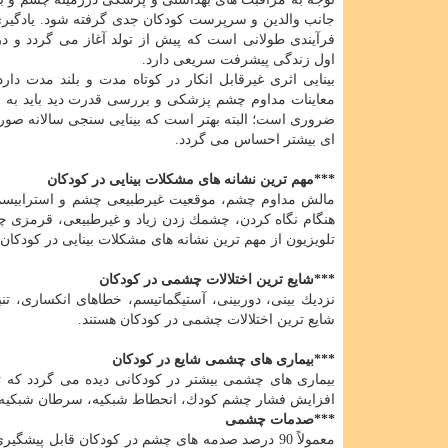
جانب والدین و سرپرست كودكان جدی گرفته شود. یادگیری
فرآیندی طولانی است كه پیش از تولد آغاز می گردد و
اول زندگی پیشرفت سریعی دارد.
بینایی اثری غیرقابل انكار در كوتاه مدت و بلند مدت دارد
ضروری است؛ البته بهتر است كه بینایی سنجی سالانه صورت
ای بیشتر احساس می گردد.
***مهم ترین نشانه های مشكلات بینایی در كودكان
مالش مداوم چشم، موقعیت غیرطبیعی چشم و استرابیسم، پ
هنگام نگاه كردن، چشمك زدن زیاد و غیرطبیعی، قرمزی چ
تلویزیون از مهم ترین نشانه های مشكلات بینایی در كودكان 
***شایع ترین اختلالات چشمی در كودكان
نزدیك بینی، دوربینی، آستیگماتیسم، خطاهای انكساری،
شایع ترین اختلالات چشمی در كودكان هستند.
***بیماری های چشمی شایع در كودكان
بیماری های چشمی بیشتر در كودكانی دیده می گردد كه ت
افزایش فشار چشم كودك، انحطاط شبكیه، سرطان شبكیه، رت
***صدمات چشمی
معمولاً 90 درصد صدمه های چشم در كودكان قابل پیش