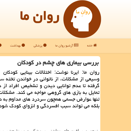
روان ما
خانه
آرشیو روان ما
پزشکی
بهداشت
بررسی بیماری های چشم در كودكان
روان ما: ایرنا نوشت: اختلالات بینایی كودكان 
وسیعی از مشكلات، از ناتوانی در خواندن تخته س
گرفته تا عدم توانایی دیدن و تشخیص افراد از 
تمایل به بازی های گروهی مواجه می كند. مشكلات 
تنها عوارض جسمی همچون سردرد های مداوم به دن
بلكه می تواند سبب افسردگی و انزوای كودك شود
توجه به مراقبت های بهداشتی و پزشكی درزمینهٔ چشم و بینا