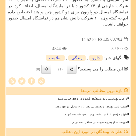
شركت خارجی از ۲۴ كشور دنیا در نمایشگاه امسال، اضافه كرد: در
نمایشگاه امسال دو پاویون برای دو كشور چین و هند اختصاص داده
ایم.به گفته وی، ۲۰ شركت دانش بنیان هم در نمایشگاه امسال حضور
خواهند داشت.
1397/07/02
14:52:52
4844
/ 5
5.0
تگهای خبر:
دارو
,
زندگی
,
سلامت
این مطلب را می پسندید؟
(0)
(1)
تازه ترین مطالب مرتبط
وزارت بهداشت باید پاسخگوی کمبود داروهای حیاتی باشد
اثبات تأثیر بهبود رژیم غذایی بعد از ۴۰ سالگی بر طول عمر
تاول و زخم پا را در پیاده روی اربعین نادیده نگیرید
فهرست داروهای ممنوعه در مسافرت به عراق
نظرات بینندگان در مورد این مطلب