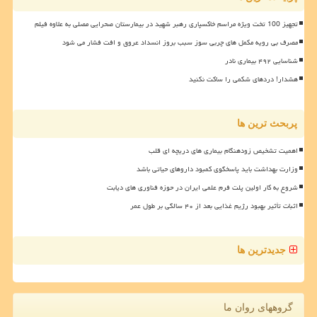
تجهیز 100 تخت ویژه مراسم خاکسپاری رهبر شهید در بیمارستان صحرایی مصلی به علاوه فیلم
مصرف بی رویه مکمل های چربی سوز سبب بروز انسداد عروق و افت فشار می شود
شناسایی ۴۹۲ بیماری نادر
هشدار! دردهای شکمی را ساکت نکنید
پربحث ترین ها
اهمیت تشخیص زودهنگام بیماری های دریچه ای قلب
وزارت بهداشت باید پاسخگوی کمبود داروهای حیاتی باشد
شروع به کار اولین پلت فرم علمی ایران در حوزه فناوری های دیابت
اثبات تأثیر بهبود رژیم غذایی بعد از ۴۰ سالگی بر طول عمر
جدیدترین ها
گروههای روان ما