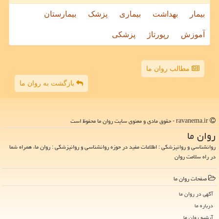
بیمار
بهداشت
بیماری
پزشک
بیمارستان
آموزش
رپورتاژ
پزشکی
مطالب روان ما
بازگشت به روان ما
ravanema.ir - حقوق مادی و معنوی سایت روان ما محفوظ است
روان ما
روانشناسی و روانپزشکی : اطلاعات مفید در حوزه روانشناسی و روانپزشکی : روان ما، همراه شما
در راه سلامت روان
صفحات روان ما
آگهی در روان ما
درباره ما
آرشیو روان ما