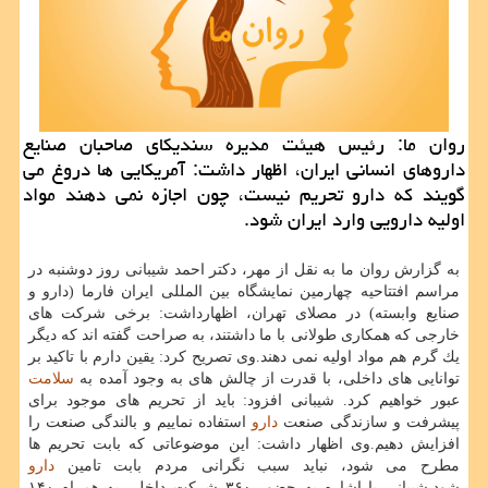
روان ما: رئیس هیئت مدیره سندیكای صاحبان صنایع
داروهای انسانی ایران، اظهار داشت: آمریكایی ها دروغ می
گویند كه دارو تحریم نیست، چون اجازه نمی دهند مواد
اولیه دارویی وارد ایران شود.
به گزارش روان ما به نقل از مهر، دكتر احمد شیبانی روز دوشنبه در
مراسم افتتاحیه چهارمین نمایشگاه بین المللی ایران فارما (دارو و
صنایع وابسته) در مصلای تهران، اظهارداشت: برخی شركت های
خارجی كه همكاری طولانی با ما داشتند، به صراحت گفته اند كه دیگر
یك گرم هم مواد اولیه نمی دهند.وی تصریح كرد: یقین دارم با تاكید بر
توانایی های داخلی، با قدرت از چالش های به وجود آمده به
سلامت
عبور خواهیم كرد. شیبانی افزود: باید از تحریم های موجود برای
پیشرفت و سازندگی صنعت
دارو
استفاده نماییم و بالندگی صنعت را
افزایش دهیم.وی اظهار داشت: این موضوعاتی كه بابت تحریم ها
مطرح می شود، نباید سبب نگرانی مردم بابت تامین
دارو
شود.شیبانی با اشاره به حضور ۳۶۰ شركت داخلی به همراه ۱۴۰