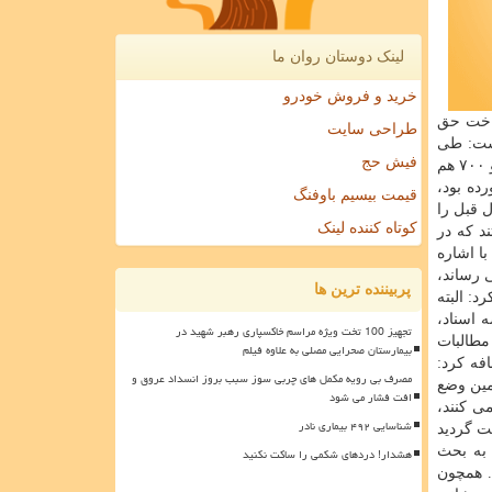
لینک دوستان روان ما
خرید و فروش خودرو
داخت حق
طراحی سایت
اشت: طی
فیش حج
هستند و هزار و ۷۰۰ هم
ده بود،
قیمت بیسیم باوفنگ
ج سال قبل را
کوتاه کننده لینک
ا بیماران دیالیزی هستند كه در
ا اشاره
 می رساند،
پربیننده ترین ها
كرد: البته
 اسناد،
تجهیز 100 تخت ویژه مراسم خاکسپاری رهبر شهید در
ت: پرداخت هزار میلیارد تومان سبب شد تا در مجموع ۷۰ درصد مطالبات
بیمارستان صحرایی مصلی به علاوه فیلم
فه كرد:
مصرف بی رویه مکمل های چربی سوز سبب بروز انسداد عروق و
 همین وضع
افت فشار می شود
ی كنند،
شناسایی ۴۹۲ بیماری نادر
ن پرداخت گردید
د.موهبتی به بحث
هشدار! دردهای شکمی را ساکت نکنید
. همچون