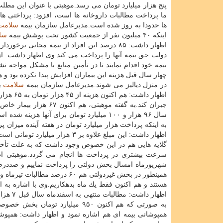
پنج هزار میلیارد تومان می رسد.موهبتی با عنوان این مطل
ما پرداخت مطالبات داروخانه ها است، افزود: پرداختی ها 
ها حدودا به روز شده است.مدیرعامل سازمان بیمه
سلامت
اینكه ۴۰ میلیون نفر از جمعیت كشور تحت پوشش بیمه
سل
اظهار داشت: ۸۵ درصد این افراد از بیمه مجانی برخور
دولت حق بیمه آنها را پرداخت می كند.وی اظهار داشت: 
بیمه خود اقدام نمایند تا در تأمین منابع با مشكل مواجه
چهار سال قبل هزینه این بیماران افزایش پیدا نكرده بود و هم اكنون ۱۶ هزار و ۵۰۰ نفر تحت پوش
در منزل دیالیز می شوند.مدیرعامل سازمان بیمه
سلامت
ب
اظهار دا
سال ۹۶ هزار و ۱۰۰ میلیارد تومان برای آنها هزینه شده است و تأخیری در
به اینكه پرداخت هزار میلیارد تومان در هفته آینده میزان 
اظهار داشت: این مبلغ علاوه بر 
گلایه هایی هم در این خصوص وجود داشت كه به علت تأخی
شهریورماه امسال بخش دولتی را پرداخت نماییم و صددر
همینطور در بخش غیردولتی هم 
هستند و هم اكنون فقط یك ماه بدهكاریم.وی با اشاره به اینكه ۴۵ هزار عرضه
همپوشانی بیمه ای هم اشاره نمود و اظهار داشت: همپوشا