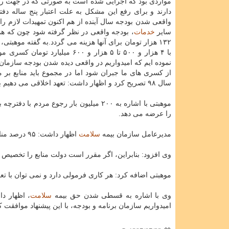
دارند و برای رفع این مشكل به علت اعتبار پنج ساله دفت
واقعی شدن بودجه سال آینده از هم اكنون تمهیدات لازم را
سایر
خدمات
با ۴ هزار و ۵۰۰ تا ۵ هزار و ۶۰۰ میلیارد تومان كسری مواجه شویم.مدیرعامل سازمان بیمه
نموده ایم كه امیدواریم در واقعی دیده شدن بودجه سازمان
از كسری های ما جبران شود اما در مجموع باید منابع ب
سال ۹۸ تصریح كرد و اظهار داشت: تعهد اخلاقی می دهیم بهترین
موهبتی با اشاره به ۲۰۰ میلیون بار رجوع مردم با دفترچه بیمه
را عرضه می دهد.
مدیرعامل سازمان بیمه
سلامت
اظهار داشت: ۹۵ درصد منابع بیمه
وی افزود: بنابراین، اگر مقرر است دولت منابع را تخصیص د
موهبتی اضافه كرد: هر كاری فرمولی دارد و نمی توان با ت
وی با اشاره به قسطی شدن حق بیمه
سلامت
، اظهار د
امیدواریم سازمان برنامه و بودجه، با این پیشنهاد موافقت ك