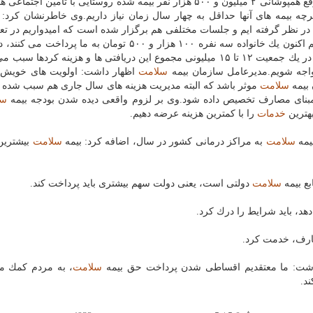
مواردی بود كه اجرایی شده است به صورتی كه در جهت رفع همپوشانی ۲ میلیون و ۵۰۰ هزار نفر بیمه شده روستایی با تأم
رچه بیمه های آنها حداقل به چهار سال زمان نیاز داریم.وی خاطرنشان كرد:
 در نظر گرفته ایم و جلسات مختلفی هم برگزار شده است كه امیدواریم در تعر
، بودجه واقعی در نظر گرفته شود چون كه هم اكنون یك خانواده سه نفره ۱۰۰ هزار و ۵۰۰ تومان به ما 
۱۳۲ هزار تومان برای آنها هزینه می گردد.به گفته موهبتی، در یك جمعیت ۱۲ تا ۱۵ میلیونی مجموع این دریافتی ها و هزینه كر
سلامت
اظهار داشت: اولویت های خویش ر
 بیمه
سلامت
موثر باشد كه البته مدیریت هزینه های سال جاری هم سبب شده 
ر مبنای مصارف تخصیص داده شود.وی بر لزوم واقعی دیده شدن بودجه بیمه
سل
خدمات
را با كمترین هزینه عرضه دهیم.
سلامت
به مراكز درمانی كشور در سال، اضافه كرد: بیمه
سلامت
بیشتری
سلامت
دولتی است، یعنی دولت سهم بیشتری باید پرداخت كند.
هد، باید شرایط را درك كرد.
عارف، خدمت كرد.
اشت: ما معتقدیم اقساطی شدن پرداخت حق بیمه
سلامت
، به مردم كمك می
ند.