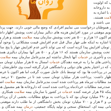
ب كه اولویت
به داروخانه
با اشاره به
امت
هستند،
دار می باشند و
از هموطنان درخواست می نماییم افرادی كه وضع مالی خوبی دارند، جهت پر
 نشویم.موهبتی در مورد افزایش هزینه های دیالیز بیماران تحت پوشش اظهار د
ش سازمان بیمه
سلامت
ا اشاره به اینكه طی چهار سال قبل عدم افزایش قیمت مشكلاتی را بوجود آور
شت: هم اكنون هزینه از ۴۵ هزار تومان به ۶۵ هزار تومان افزایش پیدا كرده است كه می تواند تأخیر عدم افزایش چهار یا پن
جبران كند.به گفته موهبتی، هم اكنون ۶۷ هزار بیمار خاص تحت پوشش سازمان هستند كه ۱۶ هزار و ۵۰۰ نفر آنه
خدمات
آنها تابحال نداشته ایم.مدیرعامل سازمان بیمه
سلامت
ب
پرداختی های ما را به عرضه دهندگان
خدمات
امسال به ۵ هزار میلیارد تومان
۳ هزار میلیارد تومانی است كه در اختیار بخش های دولتی و دانشگاهی قرار گرفته است.وی خاطرنشان 
ر در پرداخت ها بود كه توسط بانك عامل صورت گرفت اما هم اكنون با عرضه
سرعت بیشتری در پرداخت ها انجام می گردد.موهبتی اظهار داش
صد مطالبات تیرماه هم پرداخت شده است.مدیرعامل سازمان بیمه
سلامت
اضا
۶۰ درصد مطالبات تیرماه و صددرصد مطالبات خردادماه پرداخت شده است كه داروخانه ها هم مشمول
 كننده
خدمات
در كشور با سازمان بیمه
سلامت
همكاری م
اظهار داشت: مطالبات منتهی به اسفندماه سال قبل ۷ هزار و ۴۹۰ میلیارد تومان بود كه با پرداخت به موقع مطالبات، بخشی از آ
به صورتی كه هم اكنون ۹۵۰ میلیارد تومان بخش خصوصی و ۳ هزار و ۷۰۰ میلیارد تومان بخش دانشگاهی از ما طلب دارن
نی بیمه ای، استحقاق سنجی و تولید پایگاه جمعیتی،
درمان
بیمه شدگان و..