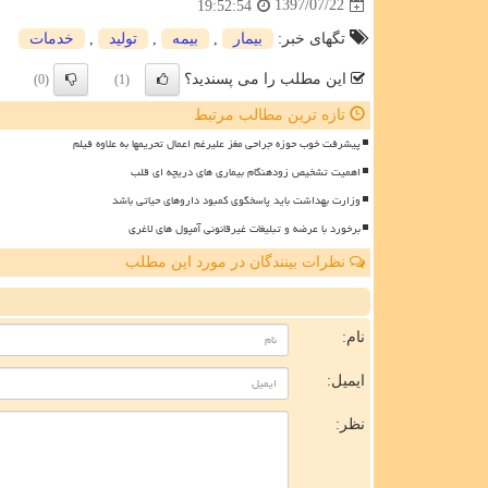
1397/07/22
19:52:54
تگهای خبر:
بیمار
,
بیمه
,
تولید
,
خدمات
این مطلب را می پسندید؟
(0)
(1)
تازه ترین مطالب مرتبط
پیشرفت خوب حوزه جراحی مغز علیرغم اعمال تحریمها به علاوه فیلم
اهمیت تشخیص زودهنگام بیماری های دریچه ای قلب
وزارت بهداشت باید پاسخگوی کمبود داروهای حیاتی باشد
برخورد با عرضه و تبلیغات غیرقانونی آمپول های لاغری
نظرات بینندگان در مورد این مطلب
ن
نام:
ایمیل:
نظر: