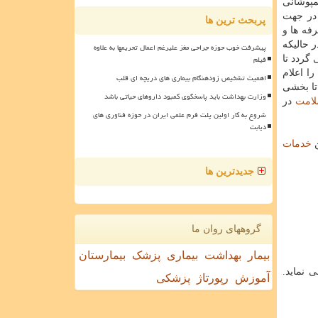
ین اجتماعی همپوشانی
 در جهت
پربحث ترین ها
فه ها و
پرداخت می كنند، در حالیكه
پیشرفت خوب حوزه جراحی مغز علیرغم اعمال تحریمها به علاوه
فیلم
دها سبب می گردد تا
ا اعلام
اهمیت تشخیص زودهنگام بیماری های دریچه ای قلب
تا بخشی
وزارت بهداشت باید پاسخگوی کمبود داروهای حیاتی باشد
امت
در
شروع به کار اولین پلت فرم علمی ایران در حوزه فناوری های
دیابت
ن
خدمات
جدیدترین ها
گروههای روان ما
بیمار
بهداشت
بیماری
پزشک
بیمارستان
 نماید.
آموزش
رپورتاژ
پزشکی