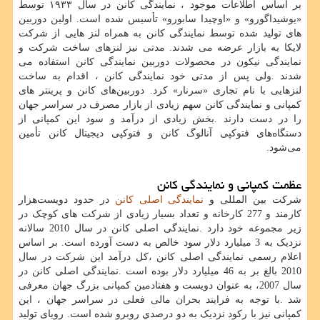
بر اساس اطلاعات موجود ، نمایندگی کانن در سال ۱۹۳۳ توسط
«یوشیداگورو» و «اوچیدا سابورو» تأسیس شده است. اولین دوربین
های تولید شده توسط نمایندگی کانن به همراه لنز هایی از شرکت
لایکا به بازار عرضه می شدند. مدتی نیز لنزهای ساخت شرکت و
نمایندگی نیکون در محصولات دوربین نمایندگی کانن استفاده می
شدند
.
ولی پس از مدتی خود نمایندگی کانن ، اقدام به ساخت
لنزهایی با نام تجاری «سرنار» کرد. دوربین‌های کانن و پرینتر های
کمپانی و نمایندگی کانن سهم زیادی از بازار مصرف در سراسر جهان
را در دست دارند
.
بخش زیادی از درآمد و سود این کمپانی از
دستگاه‌های فتوکپی آنالوگ کانن و فتوکپی دیجیتال کانن تأمین
می‌شود
.
عظمت کمپانی و نمایندگی کانن
شرکت بین المللی و
نمایندگی اصلی کانن
در حدود دویست‌هزار
کارمند و 277 کارخانه و تعداد بسیار زیادی از شرکت های کوچک در
زیر مجموعه خود دارد
.
نمایندگی اصلی کانن در سال 2010 سالانه
نزدیک به 3 ميليارد دلار سود خالص به دست آورده است. بر اساس
اعلام رسمی نمایندگی اصلی کانن ،کل درآمد این شرکت در سال
2010 بالغ بر به 46 ميليارد دلار بوده است
.
نمایندگی اصلی کانن در
سال
2007
، به عنوان دویست و هفتادمین کمپانی بزرگ جهان معرفی
شد
.
با توجه به فرایند بحران مالی فعلی در سراسر جهان ، این
کمپانی نیز با رکود نزدیک به دو درصدي روبرو شده است. رویای تولید