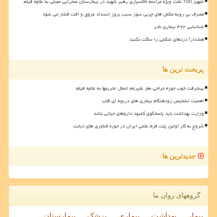
تجهیز 100 تخت ویژه مراسم خاکسپاری رهبر شهید در بیمارستان صحرایی مصلی به علاوه فیلم
مصرف بی رویه مکمل های چربی سوز سبب بروز انسداد عروق و افت فشار می شود
شناسایی ۴۹۲ بیماری نادر
هشدار! دردهای شکمی را ساکت نکنید
پربحث ترین ها
پیشرفت خوب حوزه جراحی مغز علیرغم اعمال تحریمها به علاوه فیلم
اهمیت تشخیص زودهنگام بیماری های دریچه ای قلب
وزارت بهداشت باید پاسخگوی کمبود داروهای حیاتی باشد
شروع به کار اولین پلت فرم علمی ایران در حوزه فناوری های دیابت
جدیدترین ها
گروههای روان ما
بیمار
بهداشت
بیماری
پزشک
بیمارستان