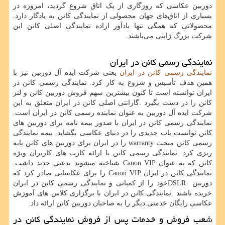
دوربین عکاسی که روزگاری از یک اتاق شروع گردید، امروزه در
بسیاری از اتاق‌های جهان محصولی از نمایندگی کانن به یادگار دارد.
محصولاتی که همگی تنها یادآور اراده نمایندگی اصلی کانن این
شرکت بزرگ ژاپنی می‌باشند.
نمایندگی رسمی کانن در ایران
نمایندگی رسمی کانن در ایران
یعنی شرکت ایده آل دوربین نیز با
همین هدف تأسیس و شروع به کار کرد. نمایندگی رسمی کانن در
ایران توانسته است تا کنون بیشترین سهم فروش دوربین کانن و لنز
کانن را در دست بگیرد
.
گارانتی اصلی کانن در ایران متعلق به این
شرکت ایده آل دوربین به عنوان نماینده رسمی کانن در ایران است.
نمایندگی رسمی کانن در ایران با صدور بیمه نامه برای دوربین های
کانن توانست باب جدیدی را در دنیای عکاسی بگشاید. بیمه نمایندگی
رسمی کانن مبحث
warranty
را در ایران برای دوربین های کانن پایه
ریزی کرد
.
نمایندگی رسمی کانن با ارائه کارت های کاربران ویژه
کانن که به عنوان
Canon VIP
شناخته میشوند بدعتی جدید داشت
.
نمایندگی کانن در ایران
Canon VIP
را برای عکاسانی صادر کرد که
دوربین
DSLR
خود را از کمپانی و نمایندگی رسمی کانن در ایران
خریده باشند
.
نمایندگی کانن در ایران با برگزاری کلاس‌ های آموزش
عکاسی رایگان خدمتی دیگر را به صاحبان دوربین کانن ارائه داد.
شعب فروش و خدمات پس از فروش نمایندگی کانن در