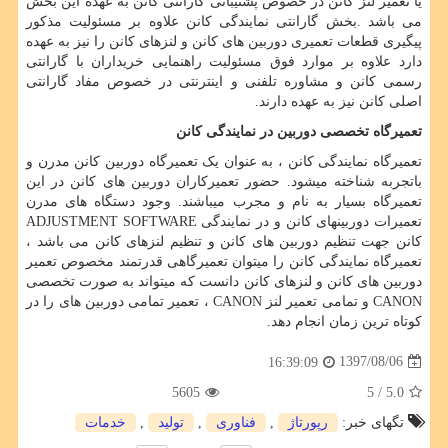
یا تعمیر لنز کانن در خصوص پشتیبانی گارانتی کانن به عهده این بخش
می باشد
.
بخش گارانتی نمایندگی کانن علاوه بر مسئولیت مذکور
پیگیری قطعات تعمیری دوربین های کانن و لنزهای کانن را نیز به عهده
دارد علاوه بر موارد فوق مسئولیت راهنمایی خریداران با گارانتی
رسمی کانن و مشاوره تلفنی و اینترنتی در خصوص مفاد گارانتی
اصلی کانن نیز به عهده دارند.
تعمیرگاه تخصصی دوربین در نمایندگی کانن
تعمیرگاه نمایندگی کانن ، به عنوان یک تعمیرگاه دوربین کانن مدرن و
باتجربه شناخته میشود. حضور تعمیرکاران دوربین های کانن در این
تعمیرگاه بسیار به نام و مجرب میباشند
.
وجود دستگاه های مدرن
تعمیرات دوربینهای کانن و
ADJUSTMENT SOFTWARE
در نمایندگی
کانن جهت تنظیم دوربین های کانن و تنظیم لنزهای کانن می باشد ،
تعمیرگاه نمایندگی کانن را میتوان تعمیرگاهی قدرتمند مخصوص تعمیر
دوربین های کانن و لنزهای کانن دانست که میتواند به صورت تخصصی
CANON
و تمامی تعمیر لنز
CANON
، تعمیر تمامی دوربین های
را در
کوتاه ترین زمان انجام دهد
.
1397/08/06
16:39:09
5605
/ 5
5.0
تگهای خبر:
رپورتاژ
,
فناوری
,
تولید
,
خدمات