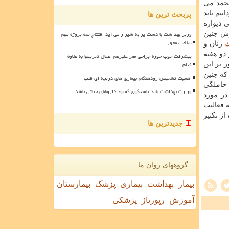
نجمد می
یم باید
پربحث ترین ها
 دیواره
وزیر بهداشت با دست پر به شیراز می آید افتتاح سه پروژه مهم
رش جنین
سلامت محور
زنان و
دو هفته
پیشرفت خوب حوزه جراحی مغز علیرغم اعمال تحریمها به علاوه
فیلم
 بر این
كه جنین
اهمیت تشخیص زودهنگام بیماری های دریچه ای قلب
 حاملگی
وزارت بهداشت باید پاسخگوی کمبود داروهای حیاتی باشد
در مورد
 فعالیت
ز تكثیر
جدیدترین ها
گروههای روان ما
بیمار
بهداشت
بیماری
پزشک
بیمارستان
آموزش
رپورتاژ
پزشکی