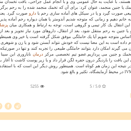
هستند، با عنایت به حال عمومی وی و با انجام عمل جراحی، بافت تخمدان م
ك یا جنین منجمد، عنوان كرد: برای آن كه تخمك منجمد شده را به رحم برگردان
طبیعی صورت گیرد و یا در سیكل های آماده سازی رحم با
دارو
صورت گیرد. یعنی
خانم دهیم و زمانی كه متوجه شدیم آندومتر یا همان دیواره رحم آماده پذی
 این انتقال یك كار تیمی و گروهی است، توجه به ارتباط و همكاری میان
پزشك
جنین به رحم منتقل شود، بعد از انتقال، داروهای مورد نیاز تجویز و بعد از 
 اساس متوجه شویم آیا یك حاملگی موفق شكل گرفته است یا خیر.وی همینطور
ام داده است به این معنا نیست كه خودش نتواند آبستن شود و یا زن و شوهری 
ی گیرند امكان دارد بتوانند حاملگی طبیعی را تجربه كنند و تنها در صورتیكه
تخمك و جنین می پردازیم.عضو تیم تخصصی مركز
درمان
ناباروری ابن سینا 
ین بافت را باردیگر درون حفره لگن قرار داد و یا زیر پوست كاشت تا آغاز به
ر نتیجه این زمان هم كوتاه است. همینطور روش دیگر این است كه با استفاده ا
5255
/ 5
5.0