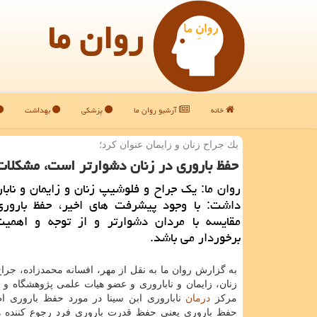
روان ما
خانه
آرشیو روان ما
پزشکی
بهداشت
یك جراح زنان و زایمان عنوان كرد؛
حفظ باروری در زنان دشوارتر است، مشكلات حاملگ
روان ما: یك جراح و فلوشیپ زنان و زایمان و نابار
داشت: با وجود پیشرفت های اخیر، حفظ باروری
مقایسه با مردان دشوارتر و از توجه و اهمی
برخوردار می باشد.
به گزارش روان ما به نقل از مهر، افسانه محمدزاده، جرا
زنان، زایمان و ناباروری و عضو هیات علمی پژوهشگاه و
مركز
درمان
ناباروری ابن سینا در مورد حفظ باروری ا
حفظ باروری یعنی حفظ قدرت باروری فرد رجوع كننده ه