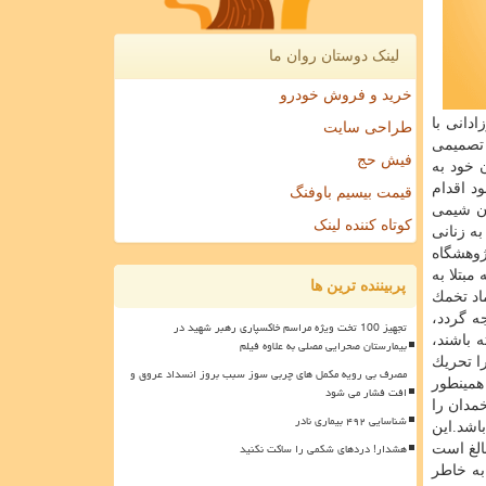
لینک دوستان روان ما
خرید و فروش خودرو
دانی با
طراحی سایت
 تصمیمی
فیش حج
گی و مادر شدن خود به
ی خود اقدام
قیمت بیسیم باوفنگ
ن شیمی
کوتاه کننده لینک
ه زنانی
ژوهشگاه
بتلا به
پربیننده ترین ها
ماد تخمك
ه گردد،
تجهیز 100 تخت ویژه مراسم خاکسپاری رهبر شهید در
ته باشند،
بیمارستان صحرایی مصلی به علاوه فیلم
ا تحریك
مصرف بی رویه مکمل های چربی سوز سبب بروز انسداد عروق و
همینطور
افت فشار می شود
خمدان را
شناسایی ۴۹۲ بیماری نادر
اشد.این
هشدار! دردهای شکمی را ساکت نکنید
الغ است
به خاطر