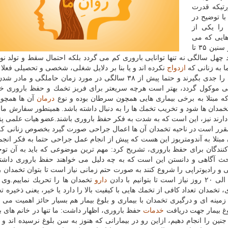
رتیكه قدرت
با توضیح در
را یكی از
هایی كه می
گردد برای آنها حفظ باروری را پیشنهاد داد، تشریح كرد: از سنین ۳۵ تا
چهل سالگی نه تنها توانایی باروری كم می گردد بلكه احتمال سقط و تولد نوزا
 به زنانی كه
ازدواج
نكرده اند و یا بنا بر دلایل شغلی، شخصی و تحصیلی فعلا
برای بچه دار شدن ندارند این است كه بحث حفظ باروری را جدی بگیرند و حتما پیش از ۳۸ سالگی در مورد زمان حامل
 فكر كنند و اگر این زمان به پس از ۳۸ سالگی موكول گردد، بهتر است هرچه سریعتر برای فریز تخمك و حفظ بارور
 كه مبتلا به برخی بیماری هایی همچون سرطان بوده و نوع
درمان
آن ها همچو
مدان ها شود و تخریب تخمك ها را به دنبال داشته باشد. همینطور سفارش ما ب
دارند نیز، این است كه به شدت به فكر حفظ باروری باشند.عضو هیات علمی پ
مقرر است در ناحیه تخمدان آن ها اعمال جراحی صورت گیرد بخصوص زنانی كه م
ان مبتلا به آندومتریوز این هست كه پیش از انجام عمل جراحی حتما به فكر انج
نندگان برای حفظ باروری، تشریح كرد: مهم ترین موضوعی كه باید به آن توج
۳۸ سال است. دومین مبحث آگاهی و دانستن این است كه به چه دلیل می خواهند حفظ باروری داش
رادیوتراپی را شروع كنند به صورت حتم زمانی نیاز است تا بتوان تخمدان ر
دارو
تخمدان ها را تحریك نماییم.وی 
خمدان تعداد كافی از تخمك هایی با كیفیت بالا را دارد یا خیر، یعنی ذخیره ت
ینه ای و درگیری تخمدان با بیماری و بلوغ بیمار هم بسیار حائز اهمیت می ب
وغ بیمار جهت دریافت
خدمات
حفظ باروری، اظهار داشت: ما تنها در خانم های ب
ین را انجام دهیم، ازاین رو در بیمارانی كه هنوز به سن بلوغ نرسیده اند و 