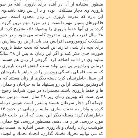
منظور استفاده از آن در آینده برای باروری البته در صو
باروری وی دچار مشكلاتی بوده و یا از بین رفته باشد.وی 
این باره كه قدرت باروری در زنان محدود است، سن 
فاكتورهای بسیار مهم دانست و در مورد مهم ترین گروه 
۳۸ سال قدرت باروری به تدریج كاسته می شود و در حدود 
مشكلات كروموزومی افزایش می یابد. ازاین رو سفارش ما
صورت جدی
نمایند.وی در ادامه اضافه كرد: گروهی از زنان هم هستند
درمانی و رادیوتراپی می تواند سبب كاهش قدرت باروری تخ
كه سابقه فامیلی یائسگی زودرس را در خواهر یا مادرشان 
ابن سینا، خاطرنشان كرد: دسته دیگری از زنان هستند كه 
آندومتریوز هستند. ازاین رو پیشنهاد ما به جراحان و بیمار
ها و حفظ باروری باشند.محمدزاده در مورد شرایط رجوع ك
سن است كه بهترین زمان زیر 
چونكه اگر دچار سرطان هستند و مقرر است شیمی درمانی و 
كرده و وادار به تخمك سازی نماییم و زمانی در حدود ۱۴ الی ۲۰ روز نیاز است تا بتوانیم با دادن
خاطرنشان كرد: مسئله دیگر این است كه آیا در حالت عادی، ت
مورد بررسی قرار می دهیم. همینطور بررسی نوع بیماری زم
فلوشیپ زنان، زایمان و ناباروری ضمن اشاره به اهمیت بل
كه می توانیم تحریك تخمك گذاری، انجماد تخمك و انجماد جن