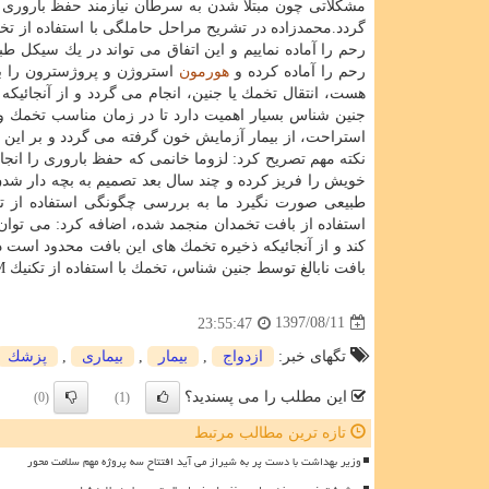
مشكلاتی چون مبتلا شدن به سرطان نیازمند حفظ باروری 
گردد.محمدزاده در تشریح مراحل حاملگی با استفاده از تخم
رحم را آماده نماییم و این اتفاق می تواند در یك سیكل 
رحم را آماده كرده و
هورمون
استروژن و پروژسترون را به 
هست، انتقال تخمك یا جنین، انجام می گردد و از آنجائیكه
جنین شناس بسیار اهمیت دارد تا در زمان مناسب تخمك و یا 
استراحت، از بیمار آزمایش خون گرفته می گردد و بر این
نكته مهم تصریح كرد: لزوما خانمی كه حفظ باروری را انج
خویش را فریز كرده و چند سال بعد تصمیم به بچه دار شدن م
طبیعی صورت نگیرد ما به بررسی چگونگی استفاده از 
استفاده از بافت تخمدان منجمد شده، اضافه كرد: می توان ا
كند و از آنجائیكه ذخیره تخمك های این بافت محدود است د
بافت نابالغ توسط جنین شناس، تخمك با استفاده از تكنیك IVM در محیط آزمایشگاه، تكثیر و بالغ شود.
1397/08/11
23:55:47
تگهای خبر:
ازدواج
,
بیمار
,
بیماری
,
پزشك
این مطلب را می پسندید؟
(0)
(1)
تازه ترین مطالب مرتبط
وزیر بهداشت با دست پر به شیراز می آید افتتاح سه پروژه مهم سلامت محور