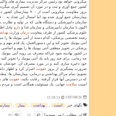
میكروبی خواهد بود.رئیس مركز مدیریت بیماری های واگی
كشور جمع آوری و ثبت و در مورد آن تصمیم گیری میگرد
سازمان دامپزشكی و دستگاه هایی كه در تولید و نظارت بر م
اكنون با سازمان دامپزشكی و سازمان غذا و
دارو
تبادل اطلا
علوم پزشكی كشور از طرف معاونت
درمان
وزارت
بهداش
رشته تخصصی پزشكی، كدام دسته از آنتی بیوتیك ها را می تو
آنتی بیوتیك تجویز كند و این دستورالعمل، یك قدم مهم و 
پزشكی در تجویز منطقی آنتی بیوتیك ها را مهم و اساسی ع
در كشور نهادینه شود چراكه مصرف بی رویه آنتی بیوتیك ا
چه زمانی، برای چند روز باید یك آنتی بیوتیك را تجویز كنند
خود ذخیره سازی كنند و در مورد مصرف آن، خودشان تصمیم
ضرورت پیشگیری از بروز
عفونت
اصرار كرد و اظهار داشت
نشویم؛ تمام مراكز بهداشتی و درمانی، بیمارستان ها، م
كه در دسترس آنها قرار گرفته، رعایت نكنند،
عفونت
های مق
امنیت
سلامت
جهانی، یك مسئولیت همگانی است و مردم و سا
1397/08/26
15:59:13
تگهای خبر:
امنیت
,
بهداشت
,
بیمار
,
بیمارس
این مطلب را می پسندید؟
(0)
(1)