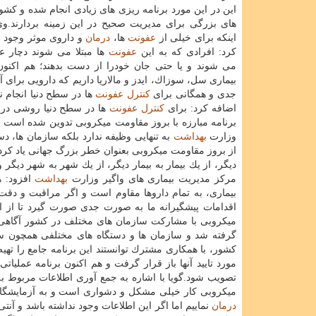
این در این مورد برنامه ریزی های زیادی انجام شده و كشور
های بزرگی برای مدیریت صحیح در این زمینه بردارند.وی ب
اینكه برای خیلی از
عفونت
ها،
درمان
و داروی موثر وجود ن
كرد: افرادی كه به این
عفونت
ها مبتلا می شوند دچار 
می شوند و یا حتی جان خودرا از دست بدهند؛ هم اكنون
بیماری سل، سوزاك، ایدز و مالاریا داریم كه دارویی برای آن
جدی و همگانی برای
كنترل
عفونت
ها در سطح دنیا انجام
اضافه كرد: برای
كنترل
عفونت
ها در سطح دنیا روشی در نظ
برنامه مبارزه با بروز مقاومت میكروبی تدوین شده است و
وزارت
بهداشت
به تنهایی وظیفه ندارد بلكه سازمان ها، دس
از بروز مقاومت میكروبی بعنوان خطر بزرگ جهانی یاد ك
دیگر، از یك بیمار به بیمار دیگر، از یك شهر به شهر دیگر
مركز مدیریت بیماری های واگیر وزارت
بهداشت
افزود: ه
بیماری، به تمام داروها مقاوم است و اگر مراقبت و دقت 
اقدامات پیشگیرانه ما به صورت جدی صورت گیرد تا از این
میكروبی با مشاركت سازمان های مختلف در كشور آگاهی دا
گرفته شد و سازمان ها و دستگاه های مختلفی همچون س
كشور، با همكاری مشترك توانستند این برنامه جامع را تهیه
مورد تایید آنها باز قرار گرفت و هم اكنون برنامه عملی
تصویب شود.گویا با اشاره به جمع آوری اطلاعات مربوط 
میكروبی كار خیلی مشكل و دشواری است و به آزمایشگاه ه
درمان
نماییم اما اگر این اطلاعات وجود نداشته باشد و آنت