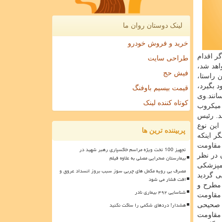
لینک دوستان روان ما
خرید و فروش خودرو
گر اقدام
طراحی سایت
واهد شد،
فیش حج
 راستا،
 بگیرد،
قیمت بیسیم باوفنگ
سانند.وی
کوتاه کننده لینک
 میكروب
د. رئیس
این نوع
پربیننده ترین ها
ر اینكه
 مقاومت
تجهیز 100 تخت ویژه مراسم خاکسپاری رهبر شهید در
 در نظر
بیمارستان صحرایی مصلی به علاوه فیلم
مپزشكی
مصرف بی رویه مکمل های چربی سوز سبب بروز انسداد عروق و
یی گردید
افت فشار می شود
مطرح و
شناسایی ۴۹۲ بیماری نادر
 مقاومت
هشدار! دردهای شکمی را ساکت نکنید
و صحیحی
ن مقاومت