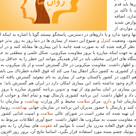
ها باید قدم
ا تاكید بر
دارد، اضافه
عوارض شدید
 مواردی از
ها وجود ندارد و یا داروهای در دسترس، پاسخگو نیستند.گویا با اشاره به اینكه ا
 نشود، وضعیت
كنترل
و شیوع این دسته از بیماری ها در دنیا روز به روز بدتر خ
ر گرفته شده كه به صورت همه جانبه با این بیماری ها مقابله كنند و در این
 به جهت اینكه مبارزه با بروز مقاومت میكروبی، شكل علمی و منطقی به خود
تگاه های اجرایی مختلف باید در كنار همدیگر بتوانند این خطر را به حداقل بر
رد و اظهار داشت: مقاومت میكروبی در حال گسترش است و از یك میكروب به
 و از كشوری به كشور دیگر انتقال پیدا می كند كه فوق العاده خطرناك می باش
م اكنون در كشور پاكستان نوعی از بیماری به نام تیفوئید گسترش یافته كه 
لازم وجود نداشته باشد این بیماری امكان دارد در ایران هم گسترش یابد؛ مگ
 بیماری در امان بمانیم.وی از تهیه و تدوین برنامه كشوری مبارزه با بروز
د و اظهار داشت: این برنامه كشوری پارسال تهیه و تمام ابعاد و جوانب آن
ازمان غذا و
دارو
، مركز
سلامت
محیط و كار وزارت
بهداشت
و سازمان دا
 كنند و پارسال با حضور مدیران این برنامه در سازمان جهانی
بهداشت
، رونما
اتی آن تهیه شده كه مقرر است در شورای عالی
سلامت
و امنیت غذایی كشور 
به مقاومت نسبت به میكروب ها، اظهار داشت: جمع آوری اطلاعات مربوط به
ای فوق العاده مدرن نیاز است تا بتوانیم كه
عفونت
های بیماران را به نح
ی بیوتیك چشم بسته مورد استفاده قرار بگیرد، اساسا نتایج آن، بروز روز افزو