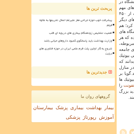
ط به مقاومت میكروبی از ۶ آزمایشگاه در
های مهم
پربحث ترین ها
بروز مقاومت میكروبی است از ۹۰۰ بیمارستان كشور در حال جمع آوری، تجزیه و تحلیل و تصمیم گیری است؛ پارسال این اطلاعات از ۴۵۰
پیشرفت خوب حوزه جراحی مغز علیرغم اعمال تحریمها به علاوه
بخش های دیگر
فیلم
كرد؛ هم
شگاه های
اهمیت تشخیص زودهنگام بیماری های دریچه ای قلب
ه كه هر
وزارت بهداشت باید پاسخگوی کمبود داروهای حیاتی باشد
ربوطه،
شروع به کار اولین پلت فرم علمی ایران در حوزه فناوری های
ی جامعه
دیابت
 بیوتیك
دانند كه
در منازل
جدیدترین ها
گویا بر
یوتیك ها
فونت
را
ید بزرگ
گروههای روان ما
د.
بیمار
بهداشت
بیماری
پزشک
بیمارستان
آموزش
رپورتاژ
پزشکی