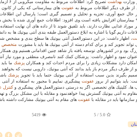
ر وزارت
بهداشت
تصریح كرد: اطلاعات مربو
د از طرف دیگر اطلاعات مربوط به
عفونت
های بیمارستانی كه یكی از كانون 
بیمارستان جمع آوری شده بود اما امسال این تعداد به ۹۰۰ بیمارستان افزایش یافته است.وی افزود: اطلاعات جمع آوری شده با 
وراد غذایی نظارت دارند، باید تلفیق شوند تا از داده های آن نهایت استفاده 
عات داریم.گویا با اشاره به ابلاغ دستورالعمل طبقه بندی آنتی بیوتیك ها به دان
ت
، اظهار داشت: در این دستورالعمل آنتی بیوتیك ها سطح بندی و مشخص شد
اند تجویز كند و برای كدام دسته از آنتی بیوتیك ها باید با مشورت
متخصص
م
بزرگ بود و در كشورهای توسعه یافته باز شاهد چنین اقداماتی هستیم.وی همكار
نوان نمود و اظهار داشت: پزشكان كمك كنند تامصرف منطقی و مورد نیاز آنتی
مكان دارد مشكلات زیادی را برای مردم احداث كند و همكاران
پزشك
ما باید ب
 و از طرف دیگر مردم باز باید بدانند كه آنتی بیوتیك، دارویی نیست كه بخواهند 
 بگیرند بدین سبب استفاده از آنتی بیوتیك حتما باید با تجویز
پزشك
باشد.
: باید بتوانیم از بروز
عفونت
پیشگیری نماییم تا مجبور به استفاده از آنتی ب
طب ها، كلینیك های تخصصی اگر به درستی دستورالعمل های پیشگیری و
كنترل
ع
اوم به آنتی بیوتیك گسترش پیدا خواهدنمود و مقابله با این مشكل بزرگ و تهد
زمانها باید در مقابله با
عفونت
های مقام به آنتی بیوتیك مشاركت داشته باشن
5419
/ 5
5.0
تان