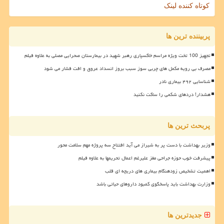
کوتاه کننده لینک
پربیننده ترین ها
تجهیز 100 تخت ویژه مراسم خاکسپاری رهبر شهید در بیمارستان صحرایی مصلی به علاوه فیلم
مصرف بی رویه مکمل های چربی سوز سبب بروز انسداد عروق و افت فشار می شود
شناسایی ۴۹۲ بیماری نادر
هشدار! دردهای شکمی را ساکت نکنید
پربحث ترین ها
وزیر بهداشت با دست پر به شیراز می آید افتتاح سه پروژه مهم سلامت محور
پیشرفت خوب حوزه جراحی مغز علیرغم اعمال تحریمها به علاوه فیلم
اهمیت تشخیص زودهنگام بیماری های دریچه ای قلب
وزارت بهداشت باید پاسخگوی کمبود داروهای حیاتی باشد
جدیدترین ها