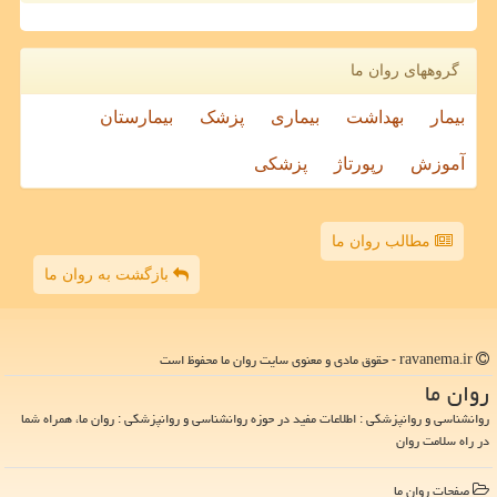
گروههای روان ما
بیمار
بهداشت
بیماری
پزشک
بیمارستان
آموزش
رپورتاژ
پزشکی
مطالب روان ما
بازگشت به روان ما
ravanema.ir - حقوق مادی و معنوی سایت روان ما محفوظ است
روان ما
روانشناسی و روانپزشکی : اطلاعات مفید در حوزه روانشناسی و روانپزشکی : روان ما، همراه شما
در راه سلامت روان
صفحات روان ما