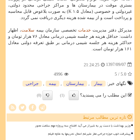
بستری موقت در بیمارستان ها و مراكز جراحی محدود دولتی،
غیردولتی و خصوصی (معادل ۱.۵ K) به صورت بلاعوض قابل محاسبه
و پرداخت است و از بیمه شده هزینه دیگری دریافت نمی گردد.
مدیركل دفتر مدیریت
خدمات
تخصصی سازمان بیمه
سلامت
، اظهار
داشت: حداقل هزینه هر جلسه شیمی درمانی معادل ۷۶ هزار تومان و
حداكثر هزینه هر جلسه شیمی درمانی بر طبق تعرفه دولتی معادل
۱۶۱ هزار تومان است.
1397/09/07
21:24:25
4996
/ 5
5.0
تگهای خبر:
بیمار
,
بیمارستان
,
بیمه
,
جراحی
این مطلب را می پسندید؟
(0)
(1)
تازه ترین مطالب مرتبط
وزیر بهداشت با دست پر به شیراز می آید افتتاح سه پروژه مهم سلامت محور
پیشرفت خوب حوزه جراحی مغز علیرغم اعمال تحریمها به علاوه فیلم