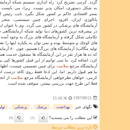
گردد. كرمی تصریح كرد: راه اندازی سیستم شبكه آزمای
به شكل دستوری، امكان پذیر نیست. زیرا، می بایست ا
بستر اقتصادی حاكم بر كشور شكل بگیرد. نایب رئیس 
پاتالوژی ایران، افزود: اجرای چنین سیستمی، منجر 
آزمایشگاه های پزشكی در كشور می گردد. وی با عنوان ا
در پیشرفته ترین كشورهای دنیا تولید شبكه آزمایشگاهی
تكاملی شكل گرفته و آزمایشگاه های بزرگ به وجود آمد
های كوچك و متوسط بوده و نمی توان به یكباره اینها را تع
تولید مگا
كه ده ها هزار نفر در این آزمایشگاه ها مشغول خدمت هست
كرد، اضافه كرد: ما نمی توانیم از این قبیل كشورها كپی ب
آزمایشگاه مرجع
سلامت
برای چنین تصمیمی چیست، اظهار د
ما هم قبول داریم. اما، این ادعا فقط روی كاغذ درست اس
كرمی، خواهان نظرخواهی آزمایشگاه مرجع
سلامت
از انج
فعلا این طرح جهت بررسی بیشتر، متوقف شده است.
1397/09/21
15:18:36
تگهای خبر:
بهداشت
,
پزشك
,
پزشكی
,
تولی
این مطلب را می پسندید؟
(0)
(1)
تازه ترین مطالب مرتبط