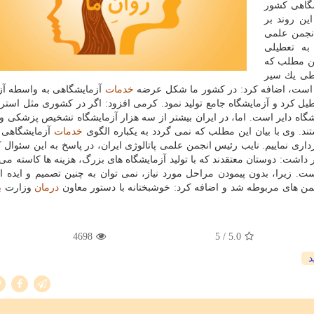
شگاهی كشور
ین روند بر
انجمن علمی
به تعطیلی
ین مطلب كه
 طی یك سیر
ه است، اضافه كرد: در كشور ما شكل عرضه
خدمات
آزمایشگاهی به واسطه آز
طیل كرد و آزمایشگاه جامع تولید نمود. كرمی افزود: اگر در كشوری مثل استرال
لب( آزمایشگاه های بزرگ) هستیم، چون ۸۰ آزمایشگاه دایر است. اما، در ایران بیشتر از سه هزار آزمایشگاه تشخیص پزش
ند. وی با بیان این مطلب كه نمی گردد به یكباره الگوی
خدمات
آزمایشگاهی 
رداری نماییم. نایب رئیس انجمن علمی پاتالوژی ایران، در پاسخ به این سئوال 
اشت: دوستان معتقدند كه با تولید آزمایشگاه های بزرگ، هزینه ها كاسته می
ت. زیرا، بدون پیمودن مراحل مورد نیاز، نمی توان به چنین تصمیم و ایده ا
من های مربوطه شد و اضافه كرد: خوشبختانه با دستور معاون
درمان
وزارت
ب
4698
/ 5
5.0
د