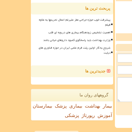
پربحث ترین ها
پیشرفت خوب حوزه جراحی مغز علیرغم اعمال تحریمها به علاوه
فیلم
اهمیت تشخیص زودهنگام بیماری های دریچه ای قلب
وزارت بهداشت باید پاسخگوی کمبود داروهای حیاتی باشد
شروع به کار اولین پلت فرم علمی ایران در حوزه فناوری های
دیابت
جدیدترین ها
گروههای روان ما
بیمار
بهداشت
بیماری
پزشک
بیمارستان
آموزش
رپورتاژ
پزشکی