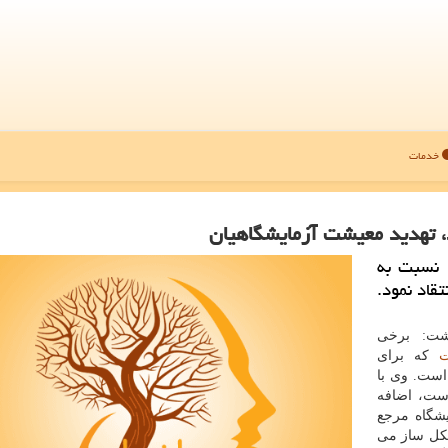
خدمات
، تهدید معیشت آزمایشگاهیان
، نسبت به
قاد نمود.
اشت: برخی
ت
كه برای
است. وی با
ست، اضافه
یشگاه مرجع
شكل ساز می