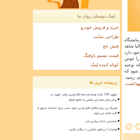
لینک دوستان روان ما
خرید و فروش خودرو
طراحی سایت
مایشگاه
یا شاهد
فیش حج
كی وجود دارد
قیمت بیسیم باوفنگ
را عوض
كه توجیه
کوتاه کننده لینک
 شود كه
ی رسید.
پربیننده ترین ها
هداشت
،
تجهیز 100 تخت ویژه مراسم خاکسپاری رهبر شهید در
بیمارستان صحرایی مصلی به علاوه فیلم
مصرف بی رویه مکمل های چربی سوز سبب بروز انسداد عروق و
افت فشار می شود
شناسایی ۴۹۲ بیماری نادر
هشدار! دردهای شکمی را ساکت نکنید