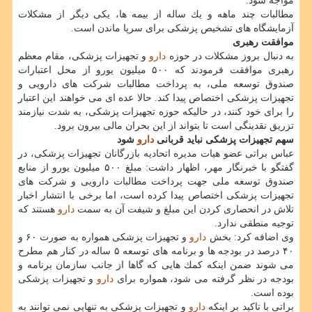
مواجه شود.
مطالبات چند ماهه و یك ساله از بیمه ها، یكی دیگر از مشكلات
آزمایشگاه های تشخیص پزشكی برای سرپا ماندن است.
موافقت رهبری
به دنبال بروز مشكلات در حوزه
دارو
و تجهیزات پزشكی، مقام معظم
رهبری موافقت فرمودند كه ۵۰۰ میلیون یورو از محل اعتبارات
صندوق توسعه ملی، به پرداخت مطالبات شركت های دارویی و
تجهیزات پزشكی اختصاص پیدا كند. حالا عده ای می خواهند این اعتبار
را برای خود كنند، در حالیكه حوزه تجهیزات پزشكی، به شدت نیازمند
تزریق نقدینگی است تا بتواند از این بحران مالی بیرون برود.
سهم تجهیزات پزشكی نباید قربانی
دارو
شود
عباس براتی عضو هیات مدیره اتحادیه بازرگانان تجهیزات پزشكی، در
گفتگو با خبرنگار مهر، اظهار داشت: مبلغ ۵۰۰ میلیون یورو از منابع
صندوق توسعه ملی جهت پرداخت مطالبات دارویی و شركت های
تجهیزات پزشكی اختصاص پیدا كرده است، اما برخی با انتشار اخبار
تلاش در انحصاری كردن این مبلغ و شیفت آن به سمت
دارو
هستند كه
توجیه منطقی ندارد.
وی اضافه كرد: بخش
دارو
و تجهیزات پزشكی همواره به صورت ۶۰ و
۴۰ درصد در بودجه ها و برنامه های توسعه ۵ ساله در كنار هم مطرح
می شوند ضمن اینكه كمك هایی كه گاها از جانب سازمان برنامه و
بودجه در نظر گرفته می شود، همواره برای
دارو
و تجهیزات پزشكی
بوده است.
براتی با تاكید بر اینكه
دارو
و تجهیزات پزشكی به تنهایی نمی توانند به