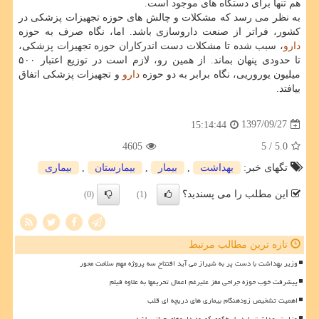
هم تنها برای دستگاه های موجود است.
به نظر می رسد كه مشكلات و چالش های حوزه تجهیزات پزشكی در
كشور، فراتر از صنعت داروسازی باشد. اما، نگاه صرف به حوزه
دارو
، سبب شده تا مشكلات دست اندركاران حوزه تجهیزات پزشكی،
تا حدودی پنهان بماند. از همین رو، لازم است در توزیع اعتبار ۵۰۰
میلیون یوروریی، نگاه برابر به دو حوزه
دارو
و تجهیزات پزشكی اتفاق
بیافتد.
1397/09/27
15:14:44
4605
/ 5
5.0
تگهای خبر:
بهداشت
,
بیمار
,
بیمارستان
,
بیماری
این مطلب را می پسندید؟
(0)
(1)
تازه ترین مطالب مرتبط
وزیر بهداشت با دست پر به شیراز می آید افتتاح سه پروژه مهم سلامت محور
پیشرفت خوب حوزه جراحی مغز علیرغم اعمال تحریمها به علاوه فیلم
اهمیت تشخیص زودهنگام بیماری های دریچه ای قلب
وزارت بهداشت باید پاسخگوی کمبود داروهای حیاتی باشد