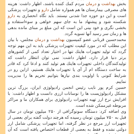
بخش
بهداشت
و
درمان
مردم كمك كننده باشند، اظهار داشت: هزینه
های مصرفی بیمارستان ها هم همواره شامل
دارو
و تجهیزات پزشكی
است و این دو حوزه جدا شدنی نیستند. باید نگاه انحصاری به
دارو
شكسته شود و پیشنهاد ما به جای سهم خواهی و سوءاستفاده و
بخشی نگری و خود بینی این است كه این مبلغ بر مبنای مانده بدهی
ها و زمان سر رسید آنها تسویه گردد.
محمدحسین قربانی عضو كمیسیون
بهداشت
و
درمان
مجلس، با بیان
این مطلب كه در مورد كیفیت تجهیزات پزشكی باید به این مهم توجه
گردد كه تولید تجهیزات هایتك تنها در اختیار تعداد كمی از كشورهای
برتر دنیا قرار دارد، اظهار داشت: نمی توان انتظار داشت كه
تولیدكنندگان داخلی تجهیزات هایتك هم تولید كنند و ادعا كرد كه قادر
به ساخت دستگاه ام آر آی یا تجهیزات هایتك هستیم، ازاین رو در
شرایط كنونی با اولویت بندی نیازها بتوانیم تحریم ها را مدیریت
نماییم.
حسین كرم پور نایب رئیس انجمن رادیولوژی ایران، بزرگ ترین
مشكل رادیولوژیست ها را نوسانات ارزی دانست و اظهار داشت: با
افزایش نرخ ارز تهیه تجهیزات رادیولوژی برای همكاران ما و مراكز
مربوطه غیرممكن شده است.
وی اضافه كرد: دستگاه سونوگرافی از ۲۵۰ میلیون تومان در سال
قبل به ۷۵۰ میلیون تومان رسیده كه هرچند دولت گفته برای بعضی از
تجهیزات ارز مرجع در نظر گرفته، اما تجهیزات پزشكی شامل ارز
دولتی نشده و فقط به بعضی از قطعات اختصاص یافته است كه آن