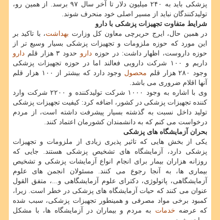
پزشكی باید به ۲۴۰ میلیون دلار تا آخر سال ۹۷ برسد. از همین رو،
تولیدكنندگان نباید از مسیر اصلی خود منحرف شوند.
شرایط متفاوت تجهیزات پزشكی با دارو
در همین حال، ایرج حریرچی معاون كل وزارت
بهداشت
، با تاكید بر
این مورد كه حوزه ملزومات و تجهیزات پزشكی بسیار وسیع تر از
حوزه داروست، اظهار داشت: در حوزه
دارو
حدود ۳ هزار قلم
دارو
داریم و ۱۰۰ شركت دارویی فعالند اما در حوزه تجهیزات پزشكی
وجود ۲۸۰ هزار قلم
محصول
وجود دارد كه بیشتر از ۱۰۰ هزار قلم
آنها اقلام ضروری می باشد.
وی با اشاره به وجود ۱۰۰۰ شركت تولیدكننده و ۲۲۰۰ شركت وارد
كننده تجهیزات پزشكی در كشور، اضافه كرد: كیفیت تجهیزات پزشكی
تولید داخل نسبت به گذشته بسیار پیشرفت داشته است، از مردم
درخواست می كنم كه به دانشمندان كشورمان اعتماد كنند.
بحران آزمایشگاه های پزشكی
یكی از بخش هایی كه تاثیر پذیری زیادی از ملزومات و تجهیزات
پزشكی دارد، آزمایشگاه های تشخیص پزشكی هستند. جایی كه
روزانه هزاران بیمار برای انجام انواع آزمایشات پزشكی و تشخیص
بیماری ها، به آنجا رجوع می كنند. مسئولان انجمن های علوم
آزمایشگاهی، پاتولوژی، دكترای علوم آزمایشگاهی و...، متفق القول
عنوان می كنند كه حیات آزمایشگاه های پزشكی در خطر است. زیرا،
كمبود برخی مواد مصرفی و همینطور تجهیزات پزشكی، سبب شده
كه عرضه
خدمات
به مردم و بیماران در آزمایشگاه ها، با مشكل