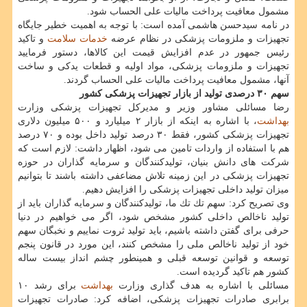
مشمول معافیت پرداخت مالیات علی الحساب شود.
در نامه سیدحسن هاشمی آمده است: با توجه به اهمیت خطیر جایگاه
تجهیزات و ملزومات پزشكی در نظام عرضه
خدمات
سلامت
و تاكید
رئیس جمهور در عدم افزایش قیمت این كالاها، دستور فرمایید
تجهیزات و ملزومات پزشكی، مواد اولیه و قطعات یدكی و ساخت
آنها، مشمول معافیت پرداخت مالیات علی الحساب گردند.
سهم ۳۰ درصدی تولید از بازار تجهیزات پزشكی كشور
رضا مسائلی مشاور وزیر و مدیركل تجهیزات پزشكی وزارت
بهداشت
، با اشاره به اینكه از بازار ۲ میلیارد و ۵۰۰ میلیون دلاری
تجهیزات پزشكی كشور، فقط ۳۰ درصد تولید داخل بوده و ۷۰ درصد
هم با استفاده از واردات تامین می شود، اظهار داشت: لازم است كه
شركت های دانش بنیان، تولیدكنندگان و سرمایه گذاران در حوزه
تجهیزات پزشكی در این زمینه تلاش مضاعفی داشته باشند تا بتوانیم
میزان تولید داخلی تجهیزات پزشكی را افزایش دهیم.
وی تصریح كرد: سهم تك تك ما، تولیدكنندگان و سرمایه گذاران باید از
تولید ناخالص داخلی كشور مشخص شود، اگر می خواهیم در دنیا
حرفی برای گفتن داشته باشیم، باید تولید ثروت نماییم و نخبگان سهم
خود از تولید ناخالص ملی را مشخص كنند، این مورد در قانون پنجم
توسعه و قوانین توسعه قبلی و همینطور چشم انداز بیست ساله
كشور هم تاكید گردیده است.
مسائلی با اشاره به هدف گذاری وزارت
بهداشت
برای رشد ۱۰
برابری صادرات تجهیزات پزشكی، اضافه كرد: صادرات تجهیزات