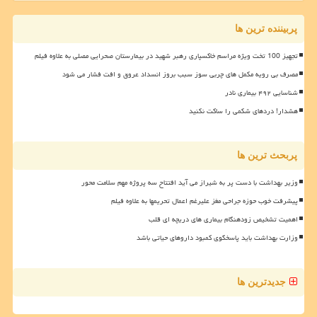
پربیننده ترین ها
تجهیز 100 تخت ویژه مراسم خاکسپاری رهبر شهید در بیمارستان صحرایی مصلی به علاوه فیلم
مصرف بی رویه مکمل های چربی سوز سبب بروز انسداد عروق و افت فشار می شود
شناسایی ۴۹۲ بیماری نادر
هشدار! دردهای شکمی را ساکت نکنید
پربحث ترین ها
وزیر بهداشت با دست پر به شیراز می آید افتتاح سه پروژه مهم سلامت محور
پیشرفت خوب حوزه جراحی مغز علیرغم اعمال تحریمها به علاوه فیلم
اهمیت تشخیص زودهنگام بیماری های دریچه ای قلب
وزارت بهداشت باید پاسخگوی کمبود داروهای حیاتی باشد
جدیدترین ها