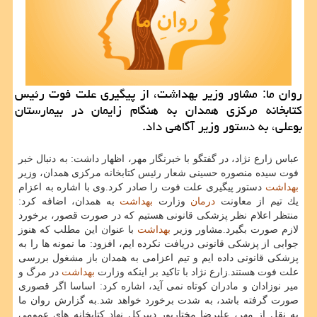
روان ما: مشاور وزیر بهداشت، از پیگیری علت فوت رئیس
كتابخانه مركزی همدان به هنگام زایمان در بیمارستان
بوعلی، به دستور وزیر آگاهی داد.
عباس زارع نژاد، در گفتگو با خبرنگار مهر، اظهار داشت: به دنبال خبر
فوت سیده منصوره حسینی شعار رئیس كتابخانه مركزی همدان، وزیر
بهداشت
دستور پیگیری علت فوت را صادر كرد.وی با اشاره به اعزام
یك تیم از معاونت
درمان
وزارت
بهداشت
به همدان، اضافه كرد:
منتظر اعلام نظر پزشكی قانونی هستیم كه در صورت قصور، برخورد
لازم صورت بگیرد.مشاور وزیر
بهداشت
با عنوان این مطلب كه هنوز
جوابی از پزشكی قانونی دریافت نكرده ایم، افزود: ما نمونه ها را به
پزشكی قانونی داده ایم و تیم اعزامی به همدان باز مشغول بررسی
علت فوت هستند.زارع نژاد با تاكید بر اینكه وزارت
بهداشت
در مرگ و
میر نوزادان و مادران كوتاه نمی آید، اشاره كرد: اساسا اگر قصوری
صورت گرفته باشد، به شدت برخورد خواهد شد.به گزارش روان ما
به نقل از مهر، علیرضا مختارپور دبیركل نهاد كتابخانه های عمومی