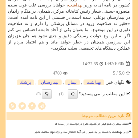
كشور، در نامه ای به وزیر
بهداشت
، خواهان بررسی علت فوت سیده
منصوره حسینی شعار رئیس كتابخانه مركزی همدان، در هنگام زایمان
در بیمارستان بوعلی، شده است.در قسمتی از این نامه آمده است:
«حقیر نه صلاحیت ورود در مسائل پزشكی را دارم و نه صلاحیت
داوری در این موضوع، اما بعنوان یكی از آحاد جامعه احساس می كنم
اگر به این نوع حوادث رسیدگی دقیق و جدی نشود هم جان عزیزان
این سرزمین همچنان در خطر خواهد ماند و هم اعتماد مردم از
عملكرد دستگاه های تخصصی سلب میگردد.»
1397/10/05
14:22:35
4760
/ 5
5.0
تگهای خبر:
بهداشت
,
بیمار
,
بیمارستان
,
پزشك
این مطلب را می پسندید؟
(0)
(1)
تازه ترین مطالب مرتبط
انتقاد بیماران هموفیلی از کمبود دارو درخواست از رسانه ها
وزیر بهداشت با دست پر به شیراز می آید افتتاح سه پروژه مهم سلامت محور