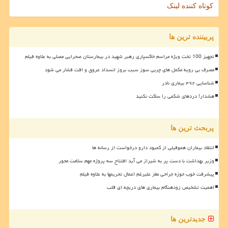
کوتاه کننده لینک
پربیننده ترین ها
تجهیز 100 تخت ویژه مراسم خاکسپاری رهبر شهید در بیمارستان صحرایی مصلی به علاوه فیلم
مصرف بی رویه مکمل های چربی سوز سبب بروز انسداد عروق و افت فشار می شود
شناسایی ۴۹۲ بیماری نادر
هشدار! دردهای شکمی را ساکت نکنید
پربحث ترین ها
انتقاد بیماران هموفیلی از کمبود دارو درخواست از رسانه ها
وزیر بهداشت با دست پر به شیراز می آید افتتاح سه پروژه مهم سلامت محور
پیشرفت خوب حوزه جراحی مغز علیرغم اعمال تحریمها به علاوه فیلم
اهمیت تشخیص زودهنگام بیماری های دریچه ای قلب
جدیدترین ها